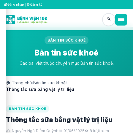
🔐
📝
Đăng nhập
|
Đăng ký
🔍
BẢN TIN SỨC KHOẺ
Bản tin sức khoẻ
Các bài viết thuộc chuyên mục Bản tin sức khoẻ.
🏠
Trang chủ
/
Bản tin sức khoẻ
/
Thông tắc sữa bằng vật lý trị liệu
BẢN TIN SỨC KHOẺ
Thông tắc sữa bằng vật lý trị liệu
✍️ Nguyễn Ngô Diễm Quỳnh
📅 01/06/2025
👁️
8
lượt xem