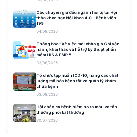
Các chuyên gia đầu ngành hội tụ tại Hội
thảo khoa học Nội khoa 4.0 – Bệnh viện
199
04/08/2026
Thông báo "Về việc mời chào giá Gói vận
hành, khai thác và hỗ trợ kỹ thuật phần
mềm HIS & EMR "
03/08/2026
Tổ chức tập huấn ICD-10, nâng cao chất
lượng mã hóa bệnh tật và quản lý khám
chữa bệnh
03/08/2026
Hội chẩn ca bệnh hiếm ho ra máu và tổn
thương phổi bất thường
30/07/2026