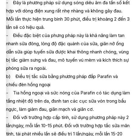
- Đây là phương pháp sử dụng sóng diêu âm đa tần số kết
hợp với dòng điện xung rất nhẹ nhàng và không gây đau.
Mỗi lần thực hiện trung bình 30 phút, điều trị khoảng 2 đến 3
lần sẽ có hiệu quả.
- Điều đặc biệt của phưng pháp này là khả năng làm tan
nhanh sữa đông, lỏng độ đặc quánh của sữa, giãn nở ống
dẫn sữa giúp tuyến sữa được khai thông nhanh chóng, vùng
bị tắc giảm sưng và đau, mô tuyến vú mèm và kích thích sự
phóng sữa ra ngoài.
b) Điểu trị tắc sữa bằng phương pháp đắp Parafin và
chiếu đèn hồng ngoại
- Tia hồng ngoại và sức nóng của Parafin có tác dụng làm
tắng nhiệt độ trên da, đsnh tan các cục sữa vón trong bầu
ngực, làm giảm đau, giãn mạch và giãn cơ.
- Đối với trường hợp cấp tính, sử dụng phương pháp này 2
lần/ngày, mỗi lần 10-15 phút. Đối với trường hợp tắc sữa mãn
tính, tái phát nhiều lần sẽ điều trị 1 lần/ngày, mỗi lần 15-20