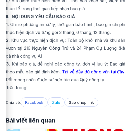
tế địa điểm thực hiện dịch vụ. Thời hạn khảo sát, kiểm tra
thực tế trong thời gian tiếp nhận báo giá.
II. NỘI DUNG YÊU CẦU BÁO GIÁ
1.
Ghi rõ phương án xử lý, thời gian bảo hành, báo giá chi phí
thực hiện dịch vụ từng gói 3 tháng, 6 tháng, 12 tháng.
2.
Khu vực thực hiện dịch vụ: Toàn bộ khối nhà và khu sân
vườn tại 216 Nguyễn Công Trứ và 24 Phạm Cự Lượng (kể
cả nhà công vụ A).
3.
Khi báo giá, đề nghị các công ty, đơn vị lưu ý: Báo giá
theo mẫu báo giá đính kèm.
Tải về đầy đủ công văn tại đây
Rất mong nhận được sự hợp tác của Quý công ty.
Trân trọng!
Chia sẻ:
Facebook
Zalo
Sao chép link
Bài viết liên quan