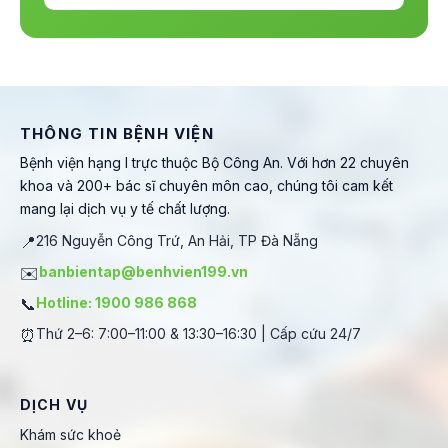
THÔNG TIN BỆNH VIỆN
Bệnh viện hạng I trực thuộc Bộ Công An. Với hơn 22 chuyên
khoa và 200+ bác sĩ chuyên môn cao, chúng tôi cam kết
mang lại dịch vụ y tế chất lượng.
📍
216 Nguyễn Công Trứ, An Hải, TP Đà Nẵng
✉️
banbientap@benhvien199.vn
📞
Hotline: 1900 986 868
⏰
Thứ 2–6: 7:00–11:00 & 13:30–16:30 | Cấp cứu 24/7
DỊCH VỤ
Khám sức khoẻ