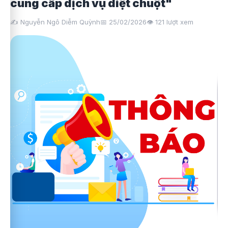
cung cấp dịch vụ diệt chuột"
✍️ Nguyễn Ngô Diễm Quỳnh
📅 25/02/2026
👁️
121
lượt xem