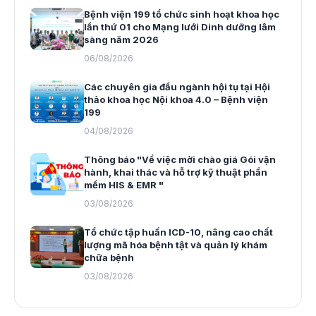
Bệnh viện 199 tổ chức sinh hoạt khoa học
lần thứ 01 cho Mạng lưới Dinh dưỡng lâm
sàng năm 2026
06/08/2026
Các chuyên gia đầu ngành hội tụ tại Hội
thảo khoa học Nội khoa 4.0 – Bệnh viện
199
04/08/2026
Thông báo "Về việc mời chào giá Gói vận
hành, khai thác và hỗ trợ kỹ thuật phần
mềm HIS & EMR "
03/08/2026
Tổ chức tập huấn ICD-10, nâng cao chất
lượng mã hóa bệnh tật và quản lý khám
chữa bệnh
03/08/2026