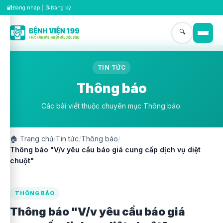
🔐
📝
Đăng nhập
|
Đăng ký
🔍
TIN TỨC
Thông báo
Các bài viết thuộc chuyên mục Thông báo.
🏠
Trang chủ
/
Tin tức
/
Thông báo
/
Thông báo "V/v yêu cầu báo giá cung cấp dịch vụ diệt
chuột"
THÔNG BÁO
Thông báo "V/v yêu cầu báo giá