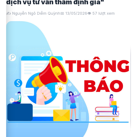
dịch vụ tư vấn thẩm định giá"
✍️ Nguyễn Ngô Diễm Quỳnh
📅 13/05/2026
👁️
57
lượt xem