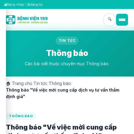
🔐
📝
Đăng nhập
|
Đăng ký
🔍
TIN TỨC
Thông báo
Các bài viết thuộc chuyên mục Thông báo.
🏠
Trang chủ
/
Tin tức
/
Thông báo
/
Thông báo "Về việc mời cung cấp dịch vụ tư vấn thẩm
định giá"
THÔNG BÁO
Thông báo "Về việc mời cung cấp