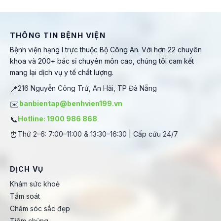
THÔNG TIN BỆNH VIỆN
Bệnh viện hạng I trực thuộc Bộ Công An. Với hơn 22 chuyên
khoa và 200+ bác sĩ chuyên môn cao, chúng tôi cam kết
mang lại dịch vụ y tế chất lượng.
📍
216 Nguyễn Công Trứ, An Hải, TP Đà Nẵng
✉️
banbientap@benhvien199.vn
📞
Hotline: 1900 986 868
⏰
Thứ 2–6: 7:00–11:00 & 13:30–16:30 | Cấp cứu 24/7
DỊCH VỤ
Khám sức khoẻ
Tầm soát
Chăm sóc sắc đẹp
Tiêm chủng