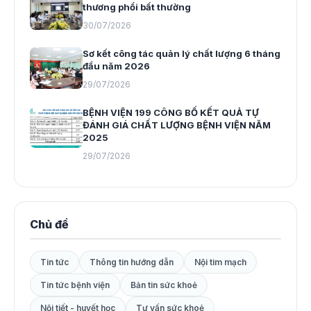
thương phổi bất thường
30/07/2026
Sơ kết công tác quản lý chất lượng 6 tháng
đầu năm 2026
29/07/2026
BỆNH VIỆN 199 CÔNG BỐ KẾT QUẢ TỰ
ĐÁNH GIÁ CHẤT LƯỢNG BỆNH VIỆN NĂM
2025
29/07/2026
Chủ đề
Tin tức
Thông tin hướng dẫn
Nội tim mạch
Tin tức bệnh viện
Bản tin sức khoẻ
Nội tiết - huyết học
Tư vấn sức khoẻ