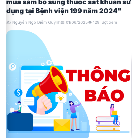
mua sắm bổ sung thuốc sát khuẩn sử
dụng tại Bệnh viện 199 năm 2024"
✍️ Nguyễn Ngô Diễm Quỳnh
📅 01/06/2025
👁️
129
lượt xem