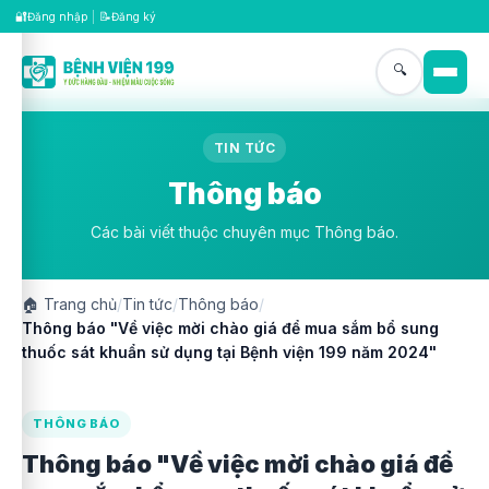
🔐
📝
Đăng nhập
|
Đăng ký
🔍
TIN TỨC
Thông báo
Các bài viết thuộc chuyên mục Thông báo.
🏠
Trang chủ
/
Tin tức
/
Thông báo
/
Thông báo "Về việc mời chào giá để mua sắm bổ sung
thuốc sát khuẩn sử dụng tại Bệnh viện 199 năm 2024"
THÔNG BÁO
Thông báo "Về việc mời chào giá để