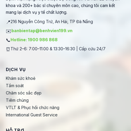
khoa và 200+ bác sĩ chuyên môn cao, chúng tôi cam kết
mang lại dịch vụ y tế chất lượng.
📍
216 Nguyễn Công Trứ, An Hải, TP Đà Nẵng
✉️
banbientap@benhvien199.vn
📞
Hotline: 1900 986 868
⏰
Thứ 2–6: 7:00–11:00 & 13:30–16:30 | Cấp cứu 24/7
DỊCH VỤ
Khám sức khoẻ
Tầm soát
Chăm sóc sắc đẹp
Tiêm chủng
VTLT & Phục hồi chức năng
International Guest Service
HỖ TRỢ