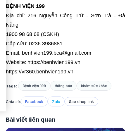
BỆNH VIỆN 199
Địa chỉ: 216 Nguyễn Công Trứ - Sơn Trà - Đà
Nẵng
1900 98 68 68 (CSKH)
Cấp cứu: 0236 3986881
Email: benhvien199.bca@gmail.com
Website:
https://benhvien199.vn
https://vr360.benhvien199.vn
Tags:
Bệnh viện 199
thông báo
khám sức khỏe
Chia sẻ:
Facebook
Zalo
Sao chép link
Bài viết liên quan