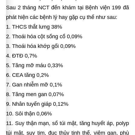
Sau 2 tháng NCT đến khám tại Bệnh viện 199 đã
phát hiện các bệnh lý hay gặp cụ thể như sau:
1. THCS thắt lưng 38%
2. Thoái hóa cột sống cổ 0,09%
3. Thoái hóa khớp gối 0,09%
4. ĐTĐ 0,7%
5. Tăng mỡ máu 0,33%
6. CEA tăng 0,2%
7. Gan nhiễm mỡ 0,1%
8. Tăng men gan 0,07%
9. Nhân tuyến giáp 0,12%
10. Sỏi thận 0,06%
11. Suy thận mạn, sổ túi mật, tăng huyết áp, polyp
túi mật, suy tim, đục thủy tinh thể, viêm gan, phù