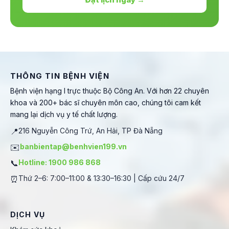
THÔNG TIN BỆNH VIỆN
Bệnh viện hạng I trực thuộc Bộ Công An. Với hơn 22 chuyên
khoa và 200+ bác sĩ chuyên môn cao, chúng tôi cam kết
mang lại dịch vụ y tế chất lượng.
📍
216 Nguyễn Công Trứ, An Hải, TP Đà Nẵng
✉️
banbientap@benhvien199.vn
📞
Hotline: 1900 986 868
⏰
Thứ 2–6: 7:00–11:00 & 13:30–16:30 | Cấp cứu 24/7
DỊCH VỤ