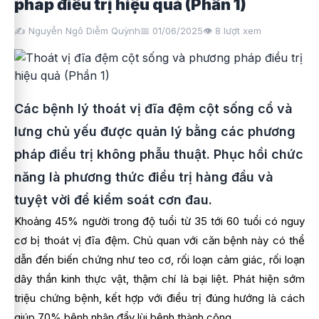
pháp điều trị hiệu quả (Phần 1)
✍️ Nguyễn Ngô Diễm Quỳnh
📅 01/06/2025
👁️
8
lượt xem
Các bệnh lý thoát vị đĩa đệm cột sống cổ và
lưng chủ yếu được quản lý bằng các phương
pháp điều trị không phẫu thuật. Phục hồi chức
năng là phương thức điều trị hàng đầu và
tuyệt vời để kiểm soát cơn đau.
Khoảng 45% người trong độ tuổi từ 35 tới 60 tuổi có nguy
cơ bị thoát vị đĩa đệm. Chủ quan với căn bệnh này có thể
dẫn đến biến chứng như teo cơ, rối loạn cảm giác, rối loạn
dây thần kinh thực vật, thậm chí là bại liệt. Phát hiện sớm
triệu chứng bệnh, kết hợp với điều trị đúng hướng là cách
giúp 70% bệnh nhân đẩy lùi bệnh thành công.