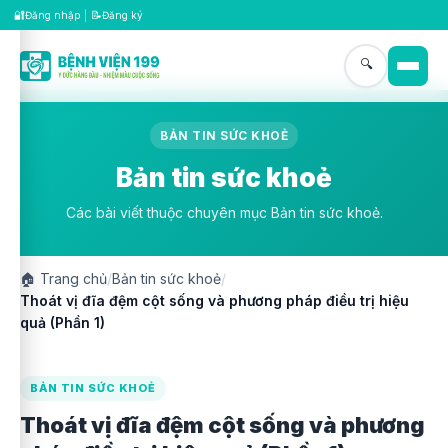
🔐
📝
Đăng nhập
|
Đăng ký
🔍
BẢN TIN SỨC KHOẺ
Bản tin sức khoẻ
Các bài viết thuộc chuyên mục Bản tin sức khoẻ.
🏠
Trang chủ
/
Bản tin sức khoẻ
/
Thoát vị đĩa đệm cột sống và phương pháp điều trị hiệu
quả (Phần 1)
BẢN TIN SỨC KHOẺ
Thoát vị đĩa đệm cột sống và phương