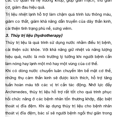
các cơ quan và hệ xương khớp, giúp giãn mạch, thư giãn
cơ, giảm đau hiệu quả.
Trị liệu nhiệt lạnh hỗ trợ làm chậm quá trình lưu thông máu,
giảm co thắt, giảm khả năng dẫn truyền của dây thần kinh,
cải thiện tình trạng phù nề, sưng viêm.
3. Thủy trị liệu (hydrotherapy)
Thủy trị liệu là quá trình sử dụng nước nhằm điều trị bệnh,
cải thiện sức khỏe. Với khả năng giữ nhiệt và năng lượng
hiệu quả, nước là môi trường lý tưởng khi người bệnh cần
làm nóng hay lạnh một mô hay một vùng của cơ thể.
Khi có dòng nước chuyển luân chuyển lên bề mặt cơ thể,
những thụ cảm thần kinh sẽ được kích thích, hỗ trợ tăng
tuần hoàn máu tới các vị trí cần tác động. Nhờ lực đẩy
Archimedes, thủy trị liệu hỗ trợ rất tốt cho quá trình phục
hồi chức năng ở các bệnh nhân tổn thương khớp, đặc biệt
thoát vị đĩa đệm. Khi áp dụng thủy trị liệu cho bệnh nhân
thoát vị đĩa đệm, bác sĩ sẽ người bệnh ngồi thư giãn trong