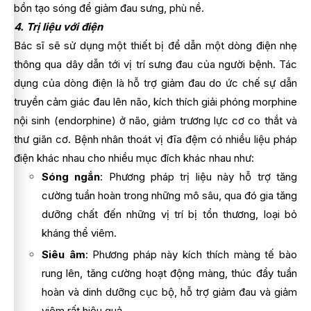
bồn tạo sóng để giảm đau sưng, phù nề.
4. Trị liệu với điện
Bác sĩ sẽ sử dụng một thiết bị để dẫn một dòng điện nhẹ
thông qua dây dẫn tới vị trí sưng đau của người bệnh. Tác
dụng của dòng điện là hỗ trợ giảm đau do ức chế sự dẫn
truyền cảm giác đau lên não, kích thích giải phóng morphine
nội sinh (endorphine) ở não, giảm trương lực cơ co thắt và
thư giãn cơ. Bệnh nhân thoát vị đĩa đệm có nhiều liệu pháp
điện khác nhau cho nhiều mục đích khác nhau như:
Sóng ngắn
: Phương pháp trị liệu này hỗ trợ tăng
cường tuần hoàn trong những mô sâu, qua đó gia tăng
dưỡng chất đến những vị trí bị tổn thương, loại bỏ
kháng thể viêm.
Siêu âm
: Phương pháp này kích thích màng tế bào
rung lên, tăng cường hoạt động màng, thúc đẩy tuần
hoàn và dinh dưỡng cục bộ, hỗ trợ giảm đau và giảm
viêm rất hiệu quả.