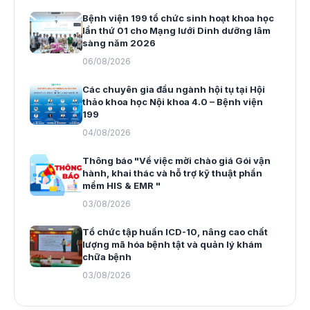
Bệnh viện 199 tổ chức sinh hoạt khoa học
lần thứ 01 cho Mạng lưới Dinh dưỡng lâm
sàng năm 2026
06/08/2026
Các chuyên gia đầu ngành hội tụ tại Hội
thảo khoa học Nội khoa 4.0 – Bệnh viện
199
04/08/2026
Thông báo "Về việc mời chào giá Gói vận
hành, khai thác và hỗ trợ kỹ thuật phần
mềm HIS & EMR "
03/08/2026
Tổ chức tập huấn ICD-10, nâng cao chất
lượng mã hóa bệnh tật và quản lý khám
chữa bệnh
03/08/2026