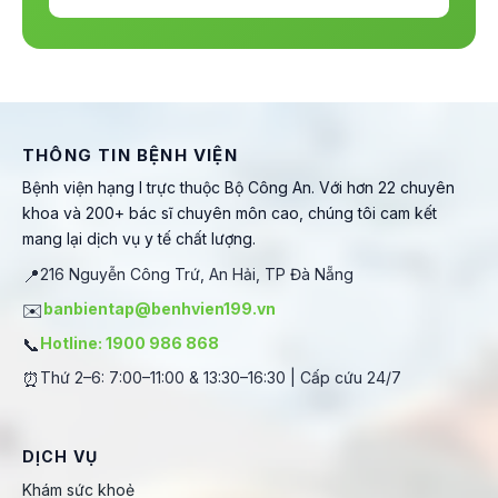
THÔNG TIN BỆNH VIỆN
Bệnh viện hạng I trực thuộc Bộ Công An. Với hơn 22 chuyên
khoa và 200+ bác sĩ chuyên môn cao, chúng tôi cam kết
mang lại dịch vụ y tế chất lượng.
📍
216 Nguyễn Công Trứ, An Hải, TP Đà Nẵng
✉️
banbientap@benhvien199.vn
📞
Hotline: 1900 986 868
⏰
Thứ 2–6: 7:00–11:00 & 13:30–16:30 | Cấp cứu 24/7
DỊCH VỤ
Khám sức khoẻ