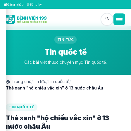
🔐
📝
Đăng nhập
|
Đăng ký
🔍
TIN TỨC
Tin quốc tế
Các bài viết thuộc chuyên mục Tin quốc tế.
🏠
Trang chủ
/
Tin tức
/
Tin quốc tế
/
Thẻ xanh "hộ chiếu vắc xin" ở 13 nước châu Âu
TIN QUỐC TẾ
Thẻ xanh "hộ chiếu vắc xin" ở 13
nước châu Âu