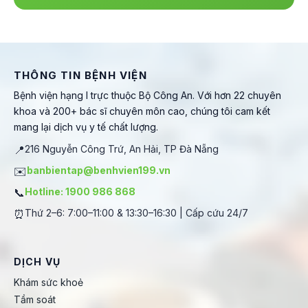
THÔNG TIN BỆNH VIỆN
Bệnh viện hạng I trực thuộc Bộ Công An. Với hơn 22 chuyên
khoa và 200+ bác sĩ chuyên môn cao, chúng tôi cam kết
mang lại dịch vụ y tế chất lượng.
📍
216 Nguyễn Công Trứ, An Hải, TP Đà Nẵng
✉️
banbientap@benhvien199.vn
📞
Hotline: 1900 986 868
⏰
Thứ 2–6: 7:00–11:00 & 13:30–16:30 | Cấp cứu 24/7
DỊCH VỤ
Khám sức khoẻ
Tầm soát