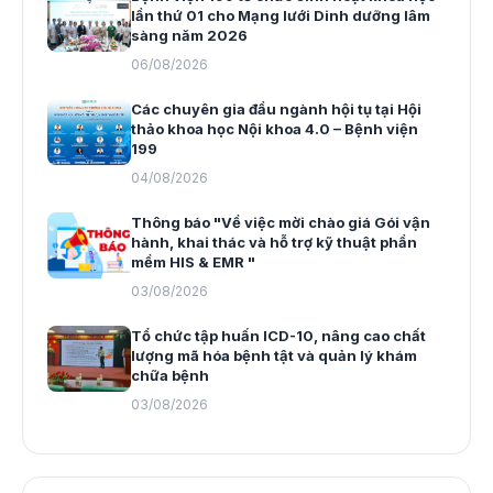
lần thứ 01 cho Mạng lưới Dinh dưỡng lâm
sàng năm 2026
06/08/2026
Các chuyên gia đầu ngành hội tụ tại Hội
thảo khoa học Nội khoa 4.0 – Bệnh viện
199
04/08/2026
Thông báo "Về việc mời chào giá Gói vận
hành, khai thác và hỗ trợ kỹ thuật phần
mềm HIS & EMR "
03/08/2026
Tổ chức tập huấn ICD-10, nâng cao chất
lượng mã hóa bệnh tật và quản lý khám
chữa bệnh
03/08/2026