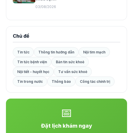
03/08/2026
Chủ đề
Tin tức
Thông tin hướng dẫn
Nội tim mạch
Tin tức bệnh viện
Bản tin sức khoẻ
Nội tiết - huyết học
Tư vấn sức khoẻ
Tin trong nước
Thông báo
Công tác chính trị
📅
Đặt lịch khám ngay