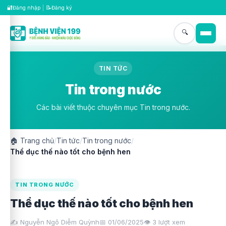
🔐
📝
Đăng nhập
|
Đăng ký
🔍
TIN TỨC
Tin trong nước
Các bài viết thuộc chuyên mục Tin trong nước.
🏠
Trang chủ
/
Tin tức
/
Tin trong nước
/
Thể dục thế nào tốt cho bệnh hen
TIN TRONG NƯỚC
Thể dục thế nào tốt cho bệnh hen
✍️ Nguyễn Ngô Diễm Quỳnh
📅 01/06/2025
👁️
3
lượt xem