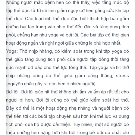
Những người mắc bệnh hen có thể thấy, việc tăng mức độ
tập thể dục từ từ sẽ làm giảm nguy cơ hen gắng sức khi tập
thể dục. Các loại hình thể dục đặc biệt thích hợp bao gồm
những bài tập trung vào nhịp thở đều đặn và tăng dung tích
phổi, chẳng hạn như yoga và bơi lội. Các bài tập có thời gian
hoạt động ngắn và nghỉ ngơi giữa chừng là phù hợp nhất.
Yoga: Thở nhịp nhàng, có kiểm soát trong khi tập yoga có
thể giúp tăng dung tích phổi của người tập đồng thời tăng
sức mạnh cơ bắp cho thể lực tổng thể. Tập yoga và hít thở
nhịp nhàng cũng có thể giúp giảm căng thẳng, stress
(nguyên nhân gây ra cơn hen ở nhiều người).
Bơi lội: Bơi lội giúp hít thở không khí ẩm và ấm áp rất tốt cho
người bị hen. Bơi lội cũng có thể giúp kiểm soát hơi thở.
Đây có thể là một hoạt động nhẹ nhàng và người bệnh có
thể tiến tới các buổi tập chuyên sâu hơn khi thể lực và dung
tích phổi của họ được cải thiện. Tuy nhiên, một số người có
triệu chứng hen nặng hơn khi bơi trong bể bơi do chất clo