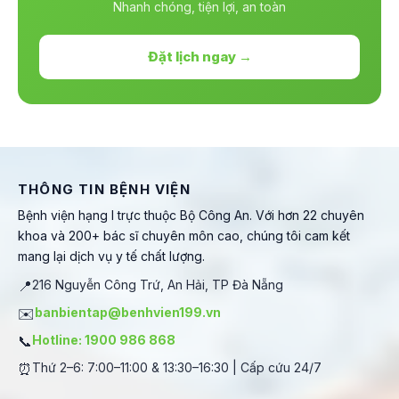
Nhanh chóng, tiện lợi, an toàn
Đặt lịch ngay →
THÔNG TIN BỆNH VIỆN
Bệnh viện hạng I trực thuộc Bộ Công An. Với hơn 22 chuyên
khoa và 200+ bác sĩ chuyên môn cao, chúng tôi cam kết
mang lại dịch vụ y tế chất lượng.
📍
216 Nguyễn Công Trứ, An Hải, TP Đà Nẵng
✉️
banbientap@benhvien199.vn
📞
Hotline: 1900 986 868
⏰
Thứ 2–6: 7:00–11:00 & 13:30–16:30 | Cấp cứu 24/7