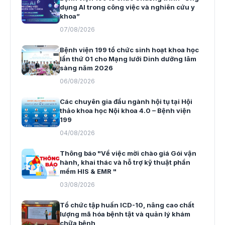
dụng AI trong công việc và nghiên cứu y
khoa”
07/08/2026
Bệnh viện 199 tổ chức sinh hoạt khoa học
lần thứ 01 cho Mạng lưới Dinh dưỡng lâm
sàng năm 2026
06/08/2026
Các chuyên gia đầu ngành hội tụ tại Hội
thảo khoa học Nội khoa 4.0 – Bệnh viện
199
04/08/2026
Thông báo "Về việc mời chào giá Gói vận
hành, khai thác và hỗ trợ kỹ thuật phần
mềm HIS & EMR "
03/08/2026
Tổ chức tập huấn ICD-10, nâng cao chất
lượng mã hóa bệnh tật và quản lý khám
chữa bệnh