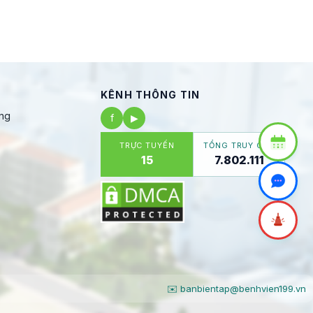
KÊNH THÔNG TIN
ng
f
▶
TRỰC TUYẾN
TỔNG TRUY CẬP
15
7.802.111
✉️ banbientap@benhvien199.vn