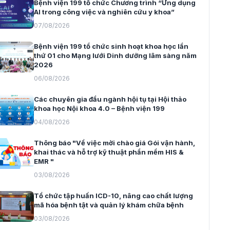
Bệnh viện 199 tổ chức Chương trình “Ứng dụng
AI trong công việc và nghiên cứu y khoa”
07/08/2026
Bệnh viện 199 tổ chức sinh hoạt khoa học lần
thứ 01 cho Mạng lưới Dinh dưỡng lâm sàng năm
2026
06/08/2026
Các chuyên gia đầu ngành hội tụ tại Hội thảo
khoa học Nội khoa 4.0 – Bệnh viện 199
04/08/2026
Thông báo "Về việc mời chào giá Gói vận hành,
khai thác và hỗ trợ kỹ thuật phần mềm HIS &
EMR "
03/08/2026
Tổ chức tập huấn ICD-10, nâng cao chất lượng
mã hóa bệnh tật và quản lý khám chữa bệnh
03/08/2026