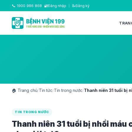
📞
1900 986 868
🔐
Đăng nhập
|
📝
Đăng ký
TRAN
🏠
Trang chủ
/
Tin tức
/
Tin trong nước
/
Thanh niên 31 tuổi bị n
TIN TRONG NƯỚC
Thanh niên 31 tuổi bị nhồi máu c