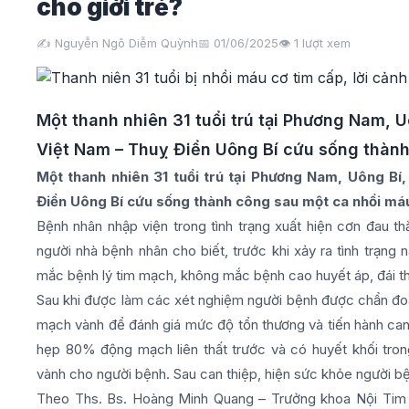
cho giới trẻ?
✍️ Nguyễn Ngô Diễm Quỳnh
📅 01/06/2025
👁️
1
lượt xem
Một thanh nhiên 31 tuổi trú tại Phương Nam, 
Việt Nam – Thuỵ Điển Uông Bí cứu sống thành
Một thanh nhiên 31 tuổi trú tại Phương Nam, Uông Bí
Điển Uông Bí cứu sống thành công sau một ca nhồi máu
Bệnh nhân nhập viện trong tình trạng xuất hiện cơn đau th
người nhà bệnh nhân cho biết, trước khi xảy ra tình trạn
mắc bệnh lý tim mạch, không mắc bệnh cao huyết áp, đái th
Sau khi được làm các xét nghiệm người bệnh được chẩn đo
mạch vành để đánh giá mức độ tổn thương và tiến hành can
hẹp 80% động mạch liên thất trước và có huyết khối tron
vành cho người bệnh. Sau can thiệp, hiện sức khỏe người bệ
Theo Ths. Bs. Hoàng Minh Quang – Trưởng khoa Nội Tim m