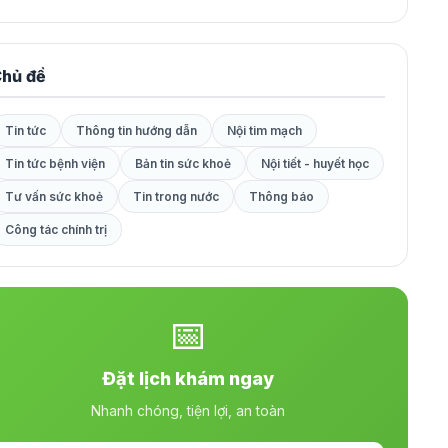
hủ đề
Tin tức
Thông tin hướng dẫn
Nội tim mạch
Tin tức bệnh viện
Bản tin sức khoẻ
Nội tiết - huyết học
Tư vấn sức khoẻ
Tin trong nước
Thông báo
Công tác chính trị
📅
Đặt lịch khám ngay
Nhanh chóng, tiện lợi, an toàn