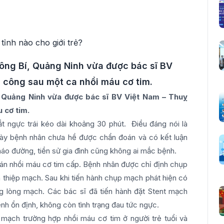
Uông Bí, Quảng Ninh vừa được bác sĩ BV
 công sau một ca nhồi máu cơ tim.
, Quảng Ninh vừa được bác sĩ BV Việt Nam – Thuỵ
 cơ tim.
ắt ngực trái kéo dài khoảng 30 phút. Điều đáng nói là
g này bệnh nhân chưa hề được chẩn đoán và có kết luận
áo đường, tiền sử gia đình cũng không ai mắc bệnh.
án nhồi máu cơ tim cấp. Bệnh nhân được chỉ định chụp
 thiệp mạch. Sau khi tiến hành chụp mạch phát hiện có
g lòng mạch. Các bác sĩ đã tiến hành đặt Stent mạch
nh ổn định, không còn tình trạng đau tức ngực.
ạch trường hợp nhồi máu cơ tim ở người trẻ tuổi và