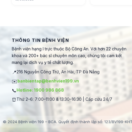
THÔNG TIN BỆNH VIỆN
Bệnh viện hạng I trực thuộc Bộ Công An. Với hơn 22 chuyên
khoa và 200+ bác sĩ chuyên môn cao, chúng tôi cam kết
mang lại dịch vụ y tế chất lượng.
📍
216 Nguyễn Công Trứ, An Hải, TP Đà Nẵng
✉️
banbientap@benhvien199.vn
📞
Hotline: 1900 986 868
⏰
Thứ 2–6: 7:00–11:00 & 13:30–16:30 | Cấp cứu 24/7
© 2024 Bệnh viện 199 – BCA. Quyết định thành lập số: 123/BV199-KH