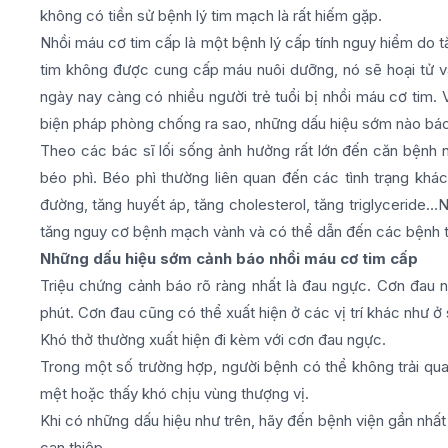
không có tiền sử bệnh lý tim mạch là rất hiếm gặp.
Nhồi máu cơ tim cấp là một bệnh lý cấp tính nguy hiểm do 
tim không được cung cấp máu nuôi dưỡng, nó sẽ hoại tử và
ngày nay càng có nhiều người trẻ tuổi bị nhồi máu cơ tim.
biện pháp phòng chống ra sao, những dấu hiệu sớm nào báo
Theo các bác sĩ lối sống ảnh hưởng rất lớn đến căn bệnh nà
béo phì. Béo phì thường liên quan đến các tình trạng kh
đường, tăng huyết áp, tăng cholesterol, tăng triglyceride…
tăng nguy cơ bệnh mạch vành và có thể dẫn đến các bệnh 
Những dấu hiệu sớm cảnh báo nhồi máu cơ tim cấp
Triệu chứng cảnh báo rõ ràng nhất là đau ngực. Cơn đau 
phút. Cơn đau cũng có thể xuất hiện ở các vị trí khác như ở
Khó thở thường xuất hiện đi kèm với cơn đau ngực.
Trong một số trường hợp, người bệnh có thể không trải qua
mệt hoặc thấy khó chịu vùng thượng vị.
Khi có những dấu hiệu như trên, hãy đến bệnh viện gần nhấ
can thiệp.