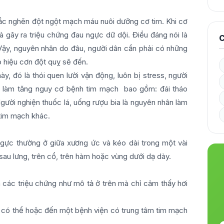
tắc nghẽn đột ngột mạch máu nuôi dưỡng cơ tim. Khi cơ
 gây ra triệu chứng đau ngực dữ dội. Điều đáng nói là
C
 Vậy, nguyên nhân do đâu, người dân cần phải có những
 hiệu cơn đột quỵ sẽ đến.
y, đó là thói quen lười vận động, luôn bị stress, người
ác làm tăng nguy cơ bệnh tim mạch bao gồm: đái tháo
Người nghiện thuốc lá, uống rượu bia là nguyên nhân làm
tim mạch khác.
ngực thường ở giữa xương ức và kéo dài trong một vài
 sau lưng, trên cổ, trên hàm hoặc vùng dưới dạ dày.
 các triệu chứng như mô tả ở trên mà chỉ cảm thấy hơi
t có thể hoặc đến một bệnh viện có trung tâm tim mạch