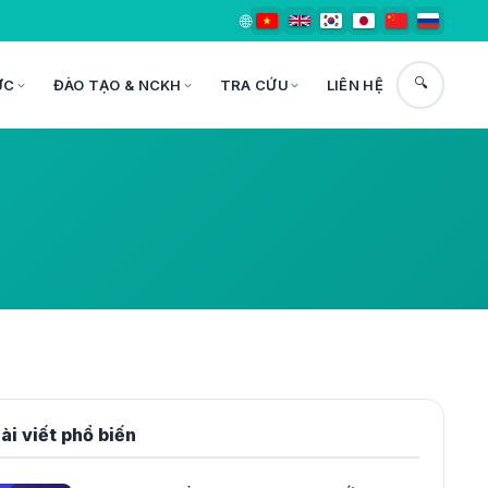
🌐
🔍
ỨC
ĐÀO TẠO & NCKH
TRA CỨU
LIÊN HỆ
ài viết phổ biến