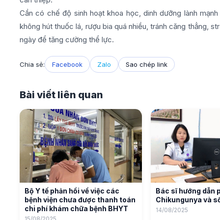
Cần có chế độ sinh hoạt khoa học, dinh dưỡng lành mạnh 
không hút thuốc lá, rượu bia quá nhiều, tránh căng thẳng, st
ngày để tăng cường thể lực.
Chia sẻ:
Facebook
Zalo
Sao chép link
Bài viết liên quan
Bộ Y tế phản hồi về việc các
Bác sĩ hướng dẫn 
bệnh viện chưa được thanh toán
Chikungunya và số
chi phí khám chữa bệnh BHYT
14/08/2025
15/08/2025