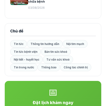
chữa bệnh
03/08/2026
Chủ đề
Tin tức
Thông tin hướng dẫn
Nội tim mạch
Tin tức bệnh viện
Bản tin sức khoẻ
Nội tiết - huyết học
Tư vấn sức khoẻ
Tin trong nước
Thông báo
Công tác chính trị
📅
Đặt lịch khám ngay