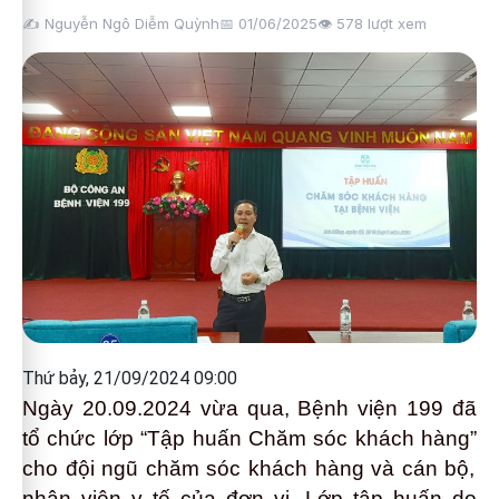
✍️ Nguyễn Ngô Diễm Quỳnh
📅 01/06/2025
👁️
578
lượt xem
Thứ bảy, 21/09/2024 09:00
Ngày 20.09.2024 vừa qua, Bệnh viện
199
đã
tổ chức lớp
“T
ập huấn Chăm sóc khách hàng”
cho đội ngũ chăm sóc khách hàng và cán bộ,
nhân viên y tế của đơn vị. Lớp tập huấn
do