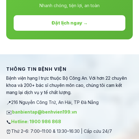
Nhanh chóng, tiện lợi, an toàn
Đặt lịch ngay →
THÔNG TIN BỆNH VIỆN
Bệnh viện hạng I trực thuộc Bộ Công An. Với hơn 22 chuyên
khoa và 200+ bác sĩ chuyên môn cao, chúng tôi cam kết
mang lại dịch vụ y tế chất lượng.
📍
216 Nguyễn Công Trứ, An Hải, TP Đà Nẵng
✉️
banbientap@benhvien199.vn
📞
Hotline: 1900 986 868
⏰
Thứ 2–6: 7:00–11:00 & 13:30–16:30 | Cấp cứu 24/7