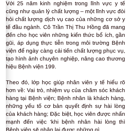
Với 25
năm kinh nghiệm trong lĩnh vực
y tế
cũng như quản lý chất lượng – một lĩnh vực
đòi
hỏi chất lượng dịch vụ cao của những cơ sở y
tế đầu ngành. Cô
Trần Thị Thu Hồng
đã mang
đến cho học viên những kiến thức bổ ích, gần
gũi, áp dụng thực tiễn trong môi trường
B
ệnh
viện để ngày càng cải tiến chất lượng phục vụ,
tạo hình ảnh chuyên nghiệp, nâng cao thương
hiệu Bệnh viện
199
.
Theo đó,
lớp học giúp nhân viên y tế hiểu rõ
hơn
về: Vai trò, nhiệm vụ của chăm sóc khách
hàng tại Bệnh viện; B
ệnh nhân là khách hàng,
những yếu tố cơ bản quyết định sự hài lòng
của khách hàng;
Đặc biệt, học viên được nhấn
mạnh đến việc
‘
khi bệnh nhân hài lòng
thì
Bệnh viện
sẽ nhận
lại
được
những
gì...