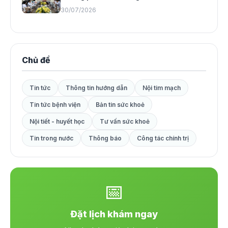
30/07/2026
Chủ đề
Tin tức
Thông tin hướng dẫn
Nội tim mạch
Tin tức bệnh viện
Bản tin sức khoẻ
Nội tiết - huyết học
Tư vấn sức khoẻ
Tin trong nước
Thông báo
Công tác chính trị
📅
Đặt lịch khám ngay