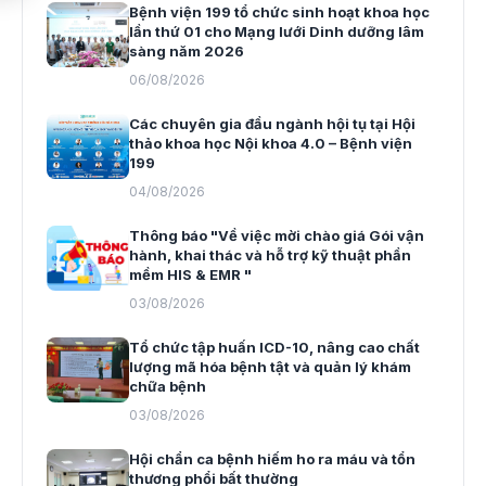
Bệnh viện 199 tổ chức sinh hoạt khoa học
lần thứ 01 cho Mạng lưới Dinh dưỡng lâm
sàng năm 2026
06/08/2026
Các chuyên gia đầu ngành hội tụ tại Hội
thảo khoa học Nội khoa 4.0 – Bệnh viện
199
04/08/2026
Thông báo "Về việc mời chào giá Gói vận
hành, khai thác và hỗ trợ kỹ thuật phần
mềm HIS & EMR "
03/08/2026
Tổ chức tập huấn ICD-10, nâng cao chất
lượng mã hóa bệnh tật và quản lý khám
chữa bệnh
03/08/2026
Hội chẩn ca bệnh hiếm ho ra máu và tổn
thương phổi bất thường