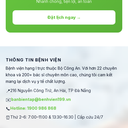
Nhanh chóng, tiện lợi, an toàn
Đặt lịch ngay →
THÔNG TIN BỆNH VIỆN
Bệnh viện hạng I trực thuộc Bộ Công An. Với hơn 22 chuyên
khoa và 200+ bác sĩ chuyên môn cao, chúng tôi cam kết
mang lại dịch vụ y tế chất lượng.
📍
216 Nguyễn Công Trứ, An Hải, TP Đà Nẵng
✉️
banbientap@benhvien199.vn
📞
Hotline: 1900 986 868
⏰
Thứ 2–6: 7:00–11:00 & 13:30–16:30 | Cấp cứu 24/7