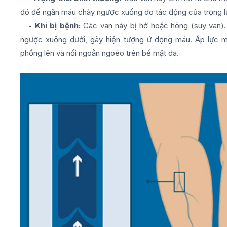
đó để ngăn máu chảy ngược xuống do tác động của trọng l
- Khi bị bệnh:
Các van này bị hở hoặc hỏng (suy van). 
ngược xuống dưới, gây hiện tượng ứ đọng máu. Áp lực má
phồng lên và nổi ngoằn ngoèo trên bề mặt da.