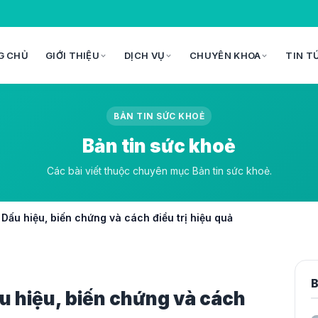
G CHỦ
GIỚI THIỆU
DỊCH VỤ
CHUYÊN KHOA
TIN T
BẢN TIN SỨC KHOẺ
Bản tin sức khoẻ
Các bài viết thuộc chuyên mục Bản tin sức khoẻ.
 Dấu hiệu, biến chứng và cách điều trị hiệu quả
B
ấu hiệu, biến chứng và cách