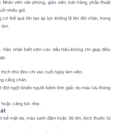
u:
Nhân viên văn phòng, giáo viên, bán hàng, phẫu thuật
uốt nhiều giờ.
 cơ thể quá lớn tạo áp lực khổng lồ lên đôi chân, trong
 tim.
. Việc nhận biết sớm các dấu hiệu không chỉ giúp điều
ạp.
trịch như đeo chì vào cuối ngày làm việc.
ng cẳng chân.
 đột ngột khiến người bệnh tỉnh giấc do máu lưu thông
 hoặc căng tức nhẹ.
sát
t bề mặt da, màu xanh đậm hoặc đỏ tím, kích thước từ