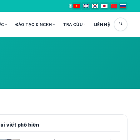
🌐
🔍
ỨC
ĐÀO TẠO & NCKH
TRA CỨU
LIÊN HỆ
ài viết phổ biến