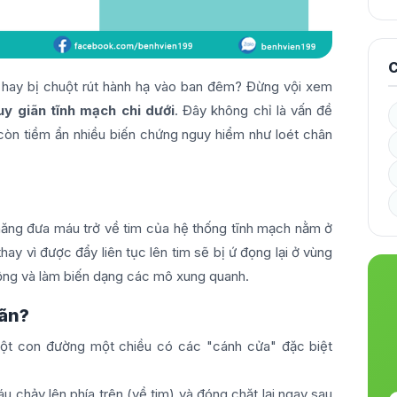
C
 hay bị chuột rút hành hạ vào ban đêm? Đừng vội xem
uy giãn tĩnh mạch chi dưới
. Đây không chỉ là vấn đề
òn tiềm ẩn nhiều biến chứng nguy hiểm như loét chân
 năng đưa máu trở về tim của hệ thống tĩnh mạch nằm ở
ay vì được đẩy liên tục lên tim sẽ bị ứ đọng lại ở vùng
động và làm biến dạng các mô xung quanh.
iãn?
một con đường một chiều có các "cánh cửa" đặc biệt
 chảy lên phía trên (về tim) và đóng chặt lại ngay sau