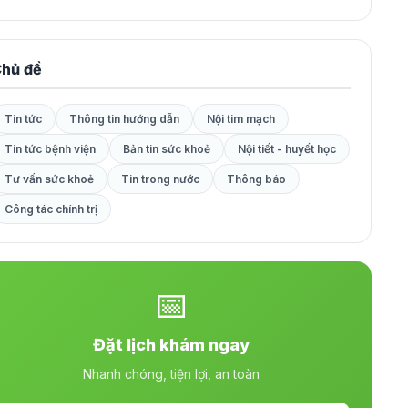
hủ đề
Tin tức
Thông tin hướng dẫn
Nội tim mạch
Tin tức bệnh viện
Bản tin sức khoẻ
Nội tiết - huyết học
Tư vấn sức khoẻ
Tin trong nước
Thông báo
Công tác chính trị
📅
Đặt lịch khám ngay
Nhanh chóng, tiện lợi, an toàn