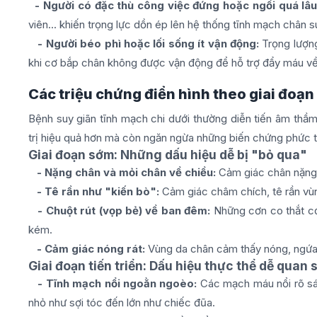
- Người có đặc thù công việc đứng hoặc ngồi quá lâ
viên... khiến trọng lực dồn ép lên hệ thống tĩnh mạch chân s
- Người béo phì hoặc lối sống ít vận động:
Trọng lượng
khi cơ bắp chân không được vận động để hỗ trợ đẩy máu về
Các triệu chứng điển hình theo giai đoạn
Bệnh suy giãn tĩnh mạch chi dưới thường diễn tiến âm thầm
trị hiệu quả hơn mà còn ngăn ngừa những biến chứng phức t
Giai đoạn sớm: Những dấu hiệu dễ bị "bỏ qua"
- Nặng chân và mỏi chân về chiều:
Cảm giác chân nặng 
- Tê rần như "kiến bò":
Cảm giác châm chích, tê rần vù
- Chuột rút (vọp bẻ) về ban đêm:
Những cơn co thắt cơ
kém.
- Cảm giác nóng rát:
Vùng da chân cảm thấy nóng, ngứa
Giai đoạn tiến triển: Dấu hiệu thực thể dễ quan 
- Tĩnh mạch nổi ngoằn ngoèo:
Các mạch máu nổi rõ sá
nhỏ như sợi tóc đến lớn như chiếc đũa.