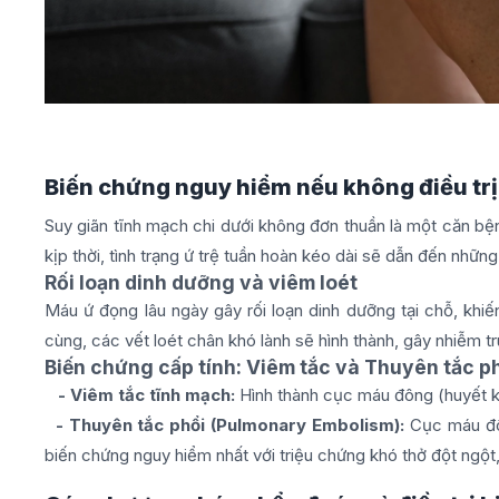
Biến chứng nguy hiểm nếu không điều trị 
Suy giãn tĩnh mạch chi dưới không đơn thuần là một căn b
kịp thời, tình trạng ứ trệ tuần hoàn kéo dài sẽ dẫn đến nhữn
Rối loạn dinh dưỡng và viêm loét
Máu ứ đọng lâu ngày gây rối loạn dinh dưỡng tại chỗ, kh
cùng, các vết loét chân khó lành sẽ hình thành, gây nhiễm t
Biến chứng cấp tính: Viêm tắc và Thuyên tắc p
- Viêm tắc tĩnh mạch:
Hình thành cục máu đông (huyết kh
- Thuyên tắc phổi (Pulmonary Embolism):
Cục máu đô
biến chứng nguy hiểm nhất với triệu chứng khó thở đột ngột