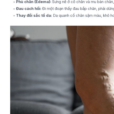
- Phù chân (Edema):
Sưng nề ở cổ chân và mu bàn chân, 
- Đau cách hồi:
Đi một đoạn thấy đau bắp chân, phải dừng 
- Thay đổi sắc tố da:
Da quanh cổ chân sậm màu, khô ho