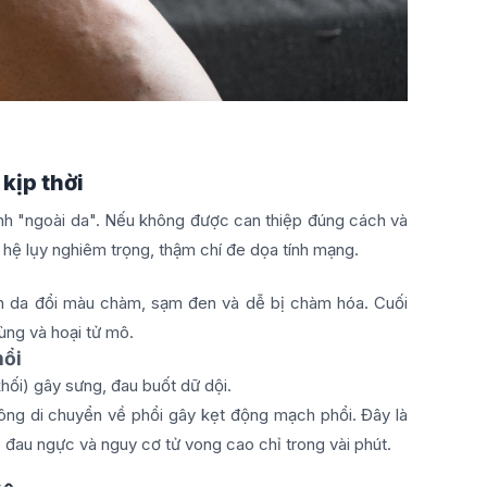
kịp thời
ệnh "ngoài da". Nếu không được can thiệp đúng cách và
g hệ lụy nghiêm trọng, thậm chí đe dọa tính mạng.
iến da đổi màu chàm, sạm đen và dễ bị chàm hóa. Cuối
rùng và hoại tử mô.
hổi
ối) gây sưng, đau buốt dữ dội.
ng di chuyển về phổi gây kẹt động mạch phổi. Đây là
, đau ngực và nguy cơ tử vong cao chỉ trong vài phút.