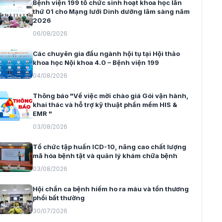
Bệnh viện 199 tổ chức sinh hoạt khoa học lần
thứ 01 cho Mạng lưới Dinh dưỡng lâm sàng năm
2026
06/08/2026
Các chuyên gia đầu ngành hội tụ tại Hội thảo
khoa học Nội khoa 4.0 – Bệnh viện 199
04/08/2026
Thông báo "Về việc mời chào giá Gói vận hành,
khai thác và hỗ trợ kỹ thuật phần mềm HIS &
EMR "
03/08/2026
Tổ chức tập huấn ICD-10, nâng cao chất lượng
mã hóa bệnh tật và quản lý khám chữa bệnh
03/08/2026
Hội chẩn ca bệnh hiếm ho ra máu và tổn thương
phổi bất thường
30/07/2026