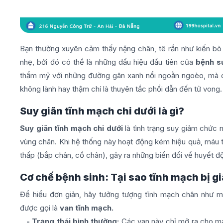
Bạn thường xuyên cảm thấy nặng chân, tê rần như kiến bò
nhẹ, bởi đó có thể là những dấu hiệu đầu tiên của
bệnh s
thẩm mỹ với những đường gân xanh nổi ngoằn ngoèo, mà c
không lành hay thậm chí là thuyên tắc phổi dẫn đến tử vong.
Suy giãn tĩnh mạch chi dưới là gì?
Suy giãn tĩnh mạch chi dưới
là tình trạng suy giảm chức
vùng chân. Khi hệ thống này hoạt động kém hiệu quả, máu th
thấp (bắp chân, cổ chân), gây ra những biến đổi về huyết 
Cơ chế bệnh sinh: Tại sao tĩnh mạch bị g
Để hiểu đơn giản, hãy tưởng tượng tĩnh mạch chân như 
được gọi là
van tĩnh mạch.
- Trạng thái bình thường:
Các van này chỉ mở ra cho máu