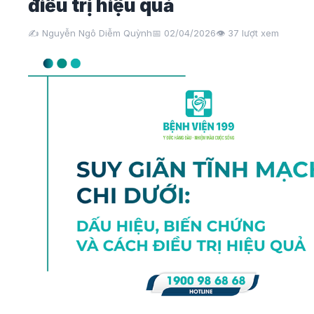
điều trị hiệu quả
✍️ Nguyễn Ngô Diễm Quỳnh
📅 02/04/2026
👁️
37
lượt xem