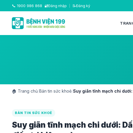
📞
1900 986 868
🔐
Đăng nhập
|
📝
Đăng ký
TRAN
🏠
Trang chủ
/
Bản tin sức khoẻ
/
Suy giãn tĩnh mạch chi dưới:
BẢN TIN SỨC KHOẺ
Suy giãn tĩnh mạch chi dưới: D