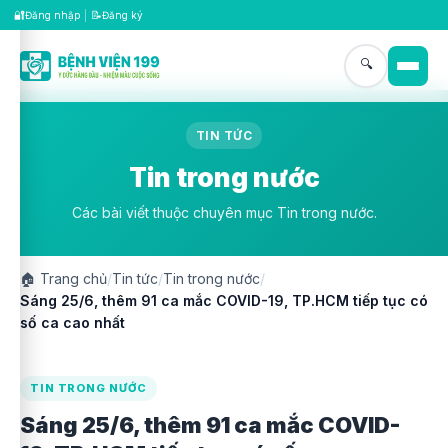
🔐
📝
Đăng nhập
|
Đăng ký
🔍
TIN TỨC
Tin trong nước
Các bài viết thuộc chuyên mục Tin trong nước.
🏠
Trang chủ
/
Tin tức
/
Tin trong nước
/
Sáng 25/6, thêm 91 ca mắc COVID-19, TP.HCM tiếp tục có
số ca cao nhất
TIN TRONG NƯỚC
Sáng 25/6, thêm 91 ca mắc COVID-