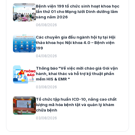
Bệnh viện 199 tổ chức sinh hoạt khoa học
lần thứ 01 cho Mạng lưới Dinh dưỡng lâm
sàng năm 2026
06/08/2026
Các chuyên gia đầu ngành hội tụ tại Hội
thảo khoa học Nội khoa 4.0 – Bệnh viện
199
04/08/2026
Thông báo "Về việc mời chào giá Gói vận
hành, khai thác và hỗ trợ kỹ thuật phần
mềm HIS & EMR "
03/08/2026
Tổ chức tập huấn ICD-10, nâng cao chất
lượng mã hóa bệnh tật và quản lý khám
chữa bệnh
03/08/2026