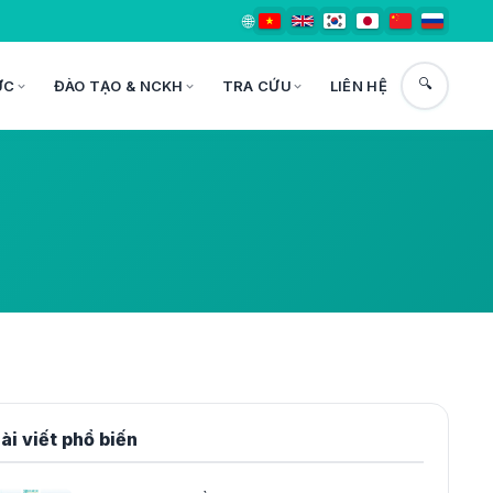
🌐
🔍
ỨC
ĐÀO TẠO & NCKH
TRA CỨU
LIÊN HỆ
ài viết phổ biến