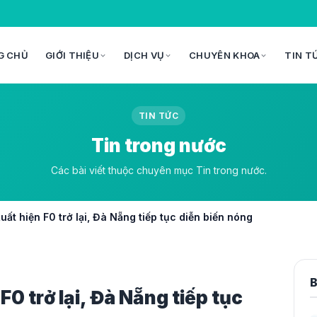
G CHỦ
GIỚI THIỆU
DỊCH VỤ
CHUYÊN KHOA
TIN T
TIN TỨC
Tin trong nước
Các bài viết thuộc chuyên mục Tin trong nước.
ất hiện F0 trở lại, Đà Nẵng tiếp tục diễn biến nóng
B
0 trở lại, Đà Nẵng tiếp tục