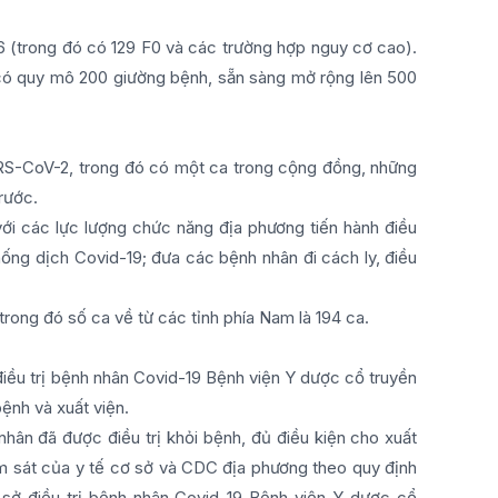
146 (trong đó có 129 F0 và các trường hợp nguy cơ cao).
a có quy mô 200 giường bệnh, sẵn sàng mở rộng lên 500
ARS-CoV-2, trong đó có một ca trong cộng đồng, những
rước.
ới các lực lượng chức năng địa phương tiến hành điều
chống dịch Covid-19; đưa các bệnh nhân đi cách ly, điều
trong đó số ca về từ các tỉnh phía Nam là 194 ca.
 điều trị bệnh nhân Covid-19 Bệnh viện Y dược cổ truyền
ệnh và xuất viện.
nhân đã được điều trị khỏi bệnh, đủ điều kiện cho xuất
ám sát của y tế cơ sở và CDC địa phương theo quy định
ơ sở điều trị bệnh nhân Covid-19 Bệnh viện Y dược cổ