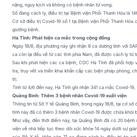
nặng, nguy kịch và không có bệnh nhân tử vong.
Số đang cách ly, điều trị tại Bệnh viện Phổi Thanh Hóa là 
Cơ sở điều trị Covid-19 số 1 tại Bệnh viện Phổi Thanh Hó
giường bệnh.
Hà Tĩnh: Phát hiện ca mắc trong cộng đồng
Ngày 18/8, địa phương này ghi nhận 8 ca dương tính với S
ca còn lại đều về từ các tỉnh phía Nam, đã được cách ly từ t
Sau khi phát hiện các ca bệnh, CDC Hà Tĩnh đã phối hợp v
tra, truy vết và triển khai khẩn cấp các biện pháp phòng, 
trị.
Tính từ 4/6 đến nay, Hà Tĩnh ghi nhận 341 ca mắc Covid-19, 
Quảng Bình: Thêm 3 bệnh nhân Covid-19 xuất viện
Thông tin từ Sở Y tế Quảng Bình, trong ngày 18/8, tại cơ sở
tỉnh này đã có thêm 3 bệnh nhân Covid-19 được chữa khỏi b
Như vậy, đến thời điểm này, tại Quảng Bình đã có 20 bệnh 
viện về nhà tiếp tục theo dõi sức khỏe 14 ngày dưới sự gi
của Bộ Y tế. Hiện còn 71 ca đang cách ly, điều trị tại c