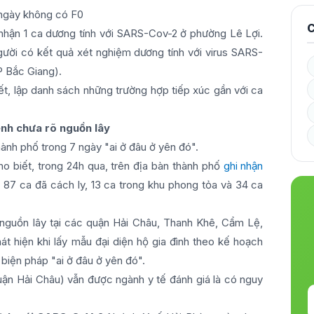
 ngày không có F0
C
 nhận 1 ca dương tính với SARS-Cov-2 ở phường Lê Lợi.
gười có kết quả xét nghiệm dương tính với virus SARS-
P Bắc Giang).
vết, lập danh sách những trường hợp tiếp xúc gần với ca
ệnh chưa rõ nguồn lây
ành phố trong 7 ngày "ai ở đâu ở yên đó".
 biết, trong 24h qua, trên địa bàn thành phố
ghi nhận
87 ca đã cách ly, 13 ca trong khu phong tỏa và 34 ca
nguồn lây tại các quận Hải Châu, Thanh Khê, Cẩm Lệ,
 hiện khi lấy mẫu đại diện hộ gia đình theo kế hoạch
biện pháp "ai ở đâu ở yên đó".
uận Hải Châu) vẫn được ngành y tế đánh giá là có nguy
.