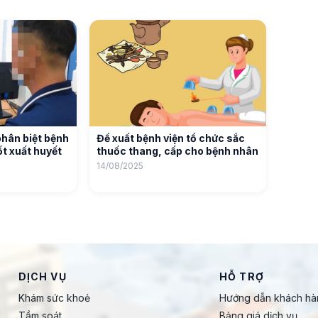
phân biệt bệnh
Đề xuất bệnh viện tổ chức sắc
t xuất huyết
thuốc thang, cấp cho bệnh nhân
14/08/2025
DỊCH VỤ
HỖ TRỢ
Khám sức khoẻ
Hướng dẫn khách hà
Tầm soát
Bảng giá dịch vụ