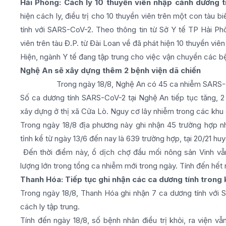
Hải Phòng: Cách ly 10 thuyền viên nhập cảnh dương 
hiện cách ly, điều trị cho 10 thuyền viên trên một con tàu
tính với SARS-CoV-2. Theo thông tin từ Sở Y tế TP Hải Ph
viên trên tàu Đ.P. từ Đài Loan về đã phát hiện 10 thuyền vi
Hiện, ngành Y tế đang tập trung cho việc vận chuyển các bệ
Nghệ An sẽ xây dựng thêm 2 bệnh viện dã chiến
Trong ngày 18/8, Nghệ An có 45 ca nhiễm SARS
Số ca dương tính SARS-CoV-2 tại Nghệ An tiếp tục tăng, 
xây dựng ở thị xã Cửa Lò. Nguy cơ lây nhiễm trong các khu
Trong ngày 18/8 địa phương này ghi nhận 45 trường hợp n
tỉnh kể từ ngày 13/6 đến nay là 639 trường hợp, tại 20/21 huyệ
Đến thời điểm này, ổ dịch chợ đầu mối nông sản Vinh vẫ
lượng lớn trong tổng ca nhiễm mới trong ngày. Tính đến hết
Thanh Hóa: Tiếp tục ghi nhận các ca dương tính trong 
Trong ngày 18/8, Thanh Hóa ghi nhận 7 ca dương tính với 
cách ly tập trung.
Tính đến ngày 18/8, số bệnh nhân điều trị khỏi, ra viện v