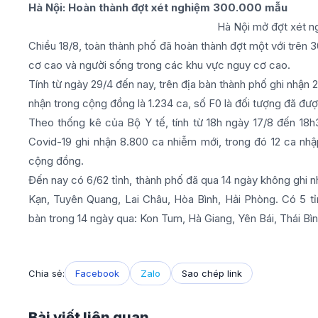
Hà Nội: Hoàn thành đợt xét nghiệm 300.000 mẫu
Hà Nội mở đợt xét n
Chiều 18/8, toàn thành phố đã hoàn thành đợt một với trên
cơ cao và người sống trong các khu vực nguy cơ cao.
Tính từ ngày 29/4 đến nay, trên địa bàn thành phố ghi nhận
nhận trong cộng đồng là 1.234 ca, số F0 là đối tượng đã được
Theo thống kê của Bộ Y tế, tính từ 18h ngày 17/8 đến 18h
Covid-19 ghi nhận 8.800 ca nhiễm mới, trong đó 12 ca nhậ
cộng đồng.
Đến nay có 6/62 tỉnh, thành phố đã qua 14 ngày không ghi 
Kạn, Tuyên Quang, Lai Châu, Hòa Bình, Hải Phòng. Có 5 tỉ
bàn trong 14 ngày qua: Kon Tum, Hà Giang, Yên Bái, Thái Bì
Chia sẻ:
Facebook
Zalo
Sao chép link
Bài viết liên quan