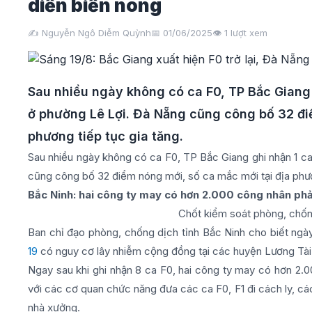
diễn biến nóng
✍️ Nguyễn Ngô Diễm Quỳnh
📅 01/06/2025
👁️
1
lượt xem
Sau nhiều ngày không có ca F0, TP Bắc Giang
ở phường Lê Lợi. Đà Nẵng cũng công bố 32 điể
phương tiếp tục gia tăng.
Sau nhiều ngày không có ca F0, TP Bắc Giang ghi nhận 1 c
cũng công bố 32 điểm nóng mới, số ca mắc mới tại địa phươ
Bắc Ninh: hai công ty may có hơn 2.000 công nhân ph
Chốt kiểm soát phòng, chốn
Ban chỉ đạo phòng, chống dịch tỉnh Bắc Ninh cho biết ngày
19
có nguy cơ lây nhiễm cộng đồng tại các huyện Lương Tài 
Ngay sau khi ghi nhận 8 ca F0, hai công ty may có hơn 2.
với các cơ quan chức năng đưa các ca F0, F1 đi cách ly, cá
nhà xưởng.