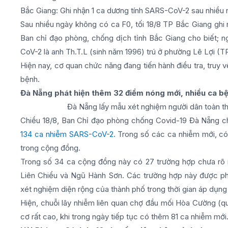
Bắc Giang: Ghi nhận 1 ca dương tính SARS-CoV-2 sau nhiều
Sau nhiều ngày không có ca F0, tối 18/8 TP Bắc Giang ghi
Ban chỉ đạo phòng, chống dịch tỉnh Bắc Giang cho biết; n
CoV-2 là anh Th.T.L (sinh năm 1996) trú ở phường Lê Lợi (T
Hiện nay, cơ quan chức năng đang tiến hành điều tra, truy 
bệnh.
Đà Nẵng phát hiện thêm 32 điểm nóng mới, nhiều ca b
Đà Nẵng lấy mẫu xét nghiệm người dân toàn th
Chiều 18/8, Ban Chỉ đạo phòng chống Covid-19 Đà Nẵng cho
134 ca nhiễm SARS-CoV-2.
Trong số các ca nhiễm mới, có 
trong cộng đồng.
Trong số 34 ca cộng đồng này có 27 trường hợp chưa rõ 
Liên Chiểu và Ngũ Hành Sơn. Các trường hợp này được phát
xét nghiệm diện rộng của thành phố trong thời gian áp dụng 
Hiện, chuỗi lây nhiễm liên quan chợ đầu mối Hòa Cường (q
cơ rất cao, khi trong ngày tiếp tục có thêm 81 ca nhiễm mới