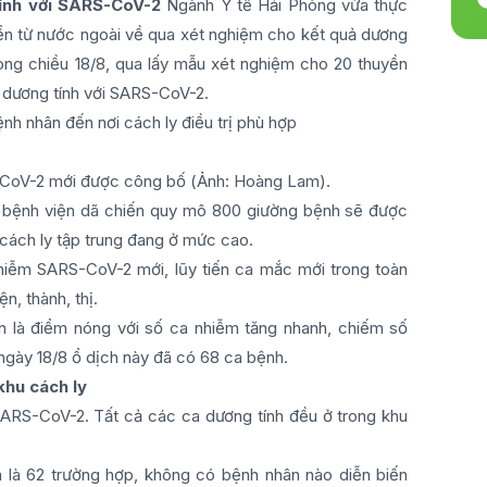
tính với SARS-CoV-2
Ngành Y tế Hải Phòng vừa thực
 biển từ nước ngoài về qua xét nghiệm cho kết quả dương
òng chiều 18/8, qua lấy mẫu xét nghiệm cho 20 thuyền
ên dương tính với SARS-CoV-2.
nh nhân đến nơi cách ly điều trị phù hợp
-CoV-2 mới được công bố (Ảnh: Hoàng Lam).
2 bệnh viện dã chiến quy mô 800 giường bệnh sẽ được
 cách ly tập trung đang ở mức cao.
hiễm SARS-CoV-2 mới, lũy tiến ca mắc mới trong toàn
n, thành, thị.
n là điểm nóng với số ca nhiễm tăng nhanh, chiếm số
 ngày 18/8 ổ dịch này đã có 68 ca bệnh.
khu cách ly
SARS-CoV-2. Tất cả các ca dương tính đều ở trong khu
ẫn là 62 trường hợp, không có bệnh nhân nào diễn biến