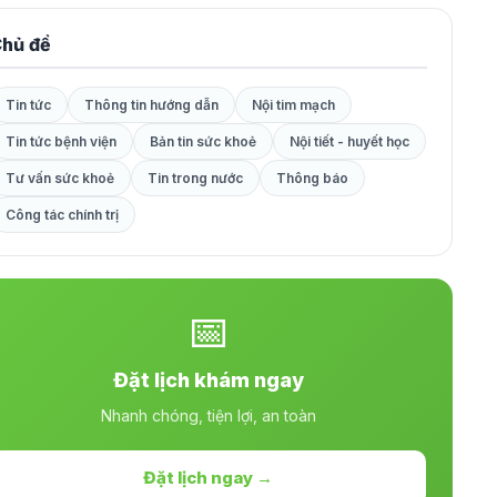
hủ đề
Tin tức
Thông tin hướng dẫn
Nội tim mạch
Tin tức bệnh viện
Bản tin sức khoẻ
Nội tiết - huyết học
Tư vấn sức khoẻ
Tin trong nước
Thông báo
Công tác chính trị
📅
Đặt lịch khám ngay
Nhanh chóng, tiện lợi, an toàn
Đặt lịch ngay →