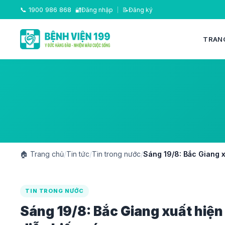
📞
1900 986 868
🔐
Đăng nhập
|
📝
Đăng ký
TRAN
🏠
Trang chủ
/
Tin tức
/
Tin trong nước
/
Sáng 19/8: Bắc Giang xu
TIN TRONG NƯỚC
Sáng 19/8: Bắc Giang xuất hiện F