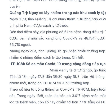
truyền.
Quảng Trị: Nguy cơ lây nhiễm trong các khu cách ly t
Ngày 18/8, tỉnh Quảng Trị ghi nhận thêm 4 trường hợp dư
tỉnh phía Nam, được cách ly từ trước.
Đến thời điểm này, địa phương có 61 ca bệnh đang điều trị.
được tiêm 2 mũi vắc xin phòng Covid-19 và 48.154 người 
53.710 người.
Những ngày qua, tỉnh Quảng Trị ghi nhận nhiều trường hợp
nhiễm ở những điểm cách ly tập trung. Chi tiết.
TPHCM: Số ca mắc Covid-19 trong cộng đồng tiếp tục
Nhân viên y tế đi từng ngõ, gõ từ
Tính từ 18h ngày 17/8 đến 18h30 ngày 18/8, trên Hệ thống
nhiễm mới, trong đó TPHCM có 3.731 trường hợp.
Theo số liệu từ cổng thông tin Covid-19 TPHCM, hiện tượn
nét. Trong ngày 18/8, toàn địa bàn có 3.017 bệnh nhân m
lọc tại bệnh viện, con số này chiếm tới hơn 77% tổng ca F0 