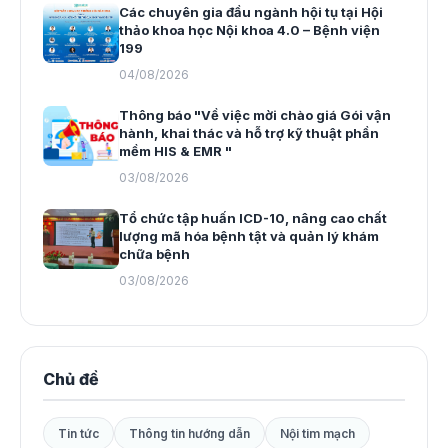
Các chuyên gia đầu ngành hội tụ tại Hội
thảo khoa học Nội khoa 4.0 – Bệnh viện
199
04/08/2026
Thông báo "Về việc mời chào giá Gói vận
hành, khai thác và hỗ trợ kỹ thuật phần
mềm HIS & EMR "
03/08/2026
Tổ chức tập huấn ICD-10, nâng cao chất
lượng mã hóa bệnh tật và quản lý khám
chữa bệnh
03/08/2026
Chủ đề
Tin tức
Thông tin hướng dẫn
Nội tim mạch