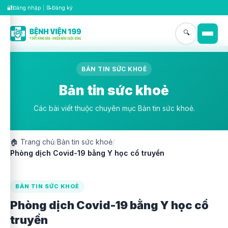
🔐
📝
Đăng nhập
|
Đăng ký
🔍
BẢN TIN SỨC KHOẺ
Bản tin sức khoẻ
Các bài viết thuộc chuyên mục Bản tin sức khoẻ.
🏠
Trang chủ
/
Bản tin sức khoẻ
/
Phòng dịch Covid-19 bằng Y học cổ truyền
BẢN TIN SỨC KHOẺ
Phòng dịch Covid-19 bằng Y học cổ
truyền