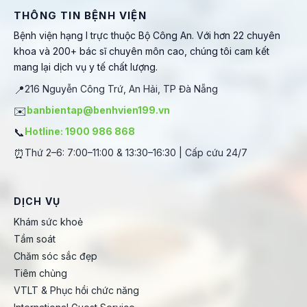
THÔNG TIN BỆNH VIỆN
Bệnh viện hạng I trực thuộc Bộ Công An. Với hơn 22 chuyên
khoa và 200+ bác sĩ chuyên môn cao, chúng tôi cam kết
mang lại dịch vụ y tế chất lượng.
📍
216 Nguyễn Công Trứ, An Hải, TP Đà Nẵng
✉️
banbientap@benhvien199.vn
📞
Hotline: 1900 986 868
⏰
Thứ 2–6: 7:00–11:00 & 13:30–16:30 | Cấp cứu 24/7
DỊCH VỤ
Khám sức khoẻ
Tầm soát
Chăm sóc sắc đẹp
Tiêm chủng
VTLT & Phục hồi chức năng