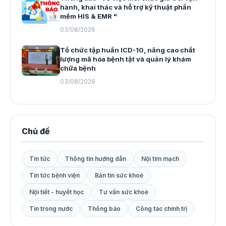
hành, khai thác và hỗ trợ kỹ thuật phần
mềm HIS & EMR "
03/08/2026
Tổ chức tập huấn ICD-10, nâng cao chất
lượng mã hóa bệnh tật và quản lý khám
chữa bệnh
03/08/2026
Chủ đề
Tin tức
Thông tin hướng dẫn
Nội tim mạch
Tin tức bệnh viện
Bản tin sức khoẻ
Nội tiết - huyết học
Tư vấn sức khoẻ
Tin trong nước
Thông báo
Công tác chính trị