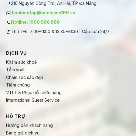
📍
216 Nguyễn Công Trứ, An Hải, TP Đà Nẵng
✉️
banbientap@benhvien199.vn
📞
Hotline: 1900 986 868
⏰
Thứ 2–6: 7:00–11:00 & 13:30–16:30 | Cấp cứu 24/7
DỊCH VỤ
Khám sức khoẻ
Tầm soát
Chăm sóc sắc đẹp
Tiêm chủng
VTLT & Phục hồi chức năng
International Guest Service
HỖ TRỢ
Hướng dẫn khách hàng
Bảng giá dịch vụ