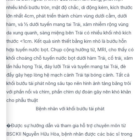
nhiều khối bướu tròn, mật độ chắc, di động kém, kích thước
lớn nhất 4cm, phát triển thành chùm vùng dưới cằm, dưới
hàm, và ½ dưới tuyến mang tai Trái, xâm nhiễm rộng vùng
da xung quanh, sàng miệng bên Trái có nhiều khối nhỏ kích
thước <1cm. Kết quả sinh thiết bằng kim nhỏ là bướu hỗn
hợp tuyến nước bọt. Chụp cộng hưởng từ, MRI, cho thấy có
khối choáng chỗ tuyến nước bọt dưới hàm Trái, cổ trái, xâm
lấn hầu họng Trái, đáy lưỡi Trái và tuyến mang tai Trái, đè
đẩy gây hẹp lòng hệ mạch cảnh Trái tại bóng cảnh. Tất cả
khối bướu tái phát nông sâu tạo nên hình ảnh tảng băng trôi
với phần nổi và chìm, phần chìm dự đoán gây nên khó khăn
cho phẫu thuật
Bệnh nhân với khối bướu tái phát
�Được sự hướng dẫn và tham gia hỗ trợ chuyên môn từ
BSCKII Nguyễn Hữu Hòa, bệnh nhân được các bác sĩ trong