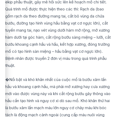
ekip phẫu thuật, gây mê hồi sức lên kế hoạch mổ chi tiết.
Quá trình mổ được thực hiện theo các thì: Rạch da (bao
gồm rạch da theo đường mang tai, cắt bỏ vùng da chứa
bướu, đường tạo hình vùng hầu bằng vạt cơ ngực lớn), cắt
tuyến mang tai, nạo vét vùng dưới hàm mở rộng, mở xương
hàm dưới tại góc hàm, cắt rộng bướu sàng miệng – lưỡi, cắt
bướu khoang cạnh hầu và hầu, kết hợp xương, đóng trường
mổ có tạo hình sàn miệng – hầu bằng vạt cơ ngực lớn).
Bệnh nhân được truyền 2 đơn vị máu trong quá trình phẫu
thuật.
�Nổi bật và khó khăn nhất của cuộc mổ là bướu xâm lấn
hầu và khoang cạnh hầu, mà phải mở xương hay cưa xương
mới vào được vùng này và khi cắt rộng bướu gây thông vào
hầu cần tạo hình và nguy cơ xì dò sau mổ. Khó khăn thứ hai
là bướu xâm lấn mạch máu lớn nguy cơ chảy máu khi bóc
tách là động mạch cảnh ngoài (cung cấp máu nuôi vùng