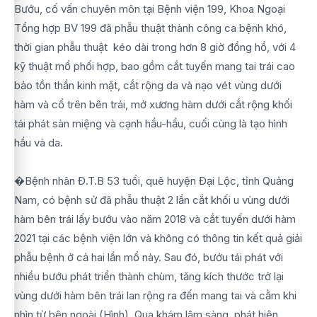
Bướu, cố vấn chuyên môn tại Bệnh viện 199, Khoa Ngoại
Tổng hợp BV 199 đã phẫu thuật thành công ca bệnh khó,
thời gian phẫu thuật kéo dài trong hơn 8 giờ đồng hồ, với 4
kỹ thuật mổ phối hợp, bao gồm cắt tuyến mang tai trái cao
bảo tồn thần kinh mặt, cắt rộng da và nạo vét vùng dưới
hàm và cổ trên bên trái, mở xương hàm dưới cắt rộng khối
tái phát sàn miệng và cạnh hầu-hầu, cuối cùng là tạo hình
hầu và da.
�Bệnh nhân Đ.T.B 53 tuổi, quê huyện Đại Lộc, tỉnh Quảng
Nam, có bệnh sử đã phẫu thuật 2 lần cắt khối u vùng dưới
hàm bên trái lấy bướu vào năm 2018 và cắt tuyến dưới hàm
2021 tại các bệnh viện lớn và không có thông tin kết quả giải
phẫu bệnh ở cả hai lần mổ này. Sau đó, bướu tái phát với
nhiều bướu phát triển thành chùm, tăng kích thước trở lại
vùng dưới hàm bên trái lan rộng ra đến mang tai và cằm khi
nhìn từ bên ngoài (Hình). Qua khám lâm sàng, phát hiện