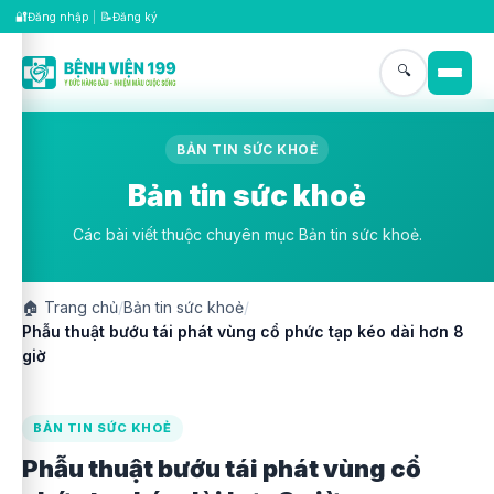
🔐
📝
Đăng nhập
|
Đăng ký
🔍
BẢN TIN SỨC KHOẺ
Bản tin sức khoẻ
Các bài viết thuộc chuyên mục Bản tin sức khoẻ.
🏠
Trang chủ
/
Bản tin sức khoẻ
/
Phẫu thuật bướu tái phát vùng cổ phức tạp kéo dài hơn 8
giờ
BẢN TIN SỨC KHOẺ
Phẫu thuật bướu tái phát vùng cổ