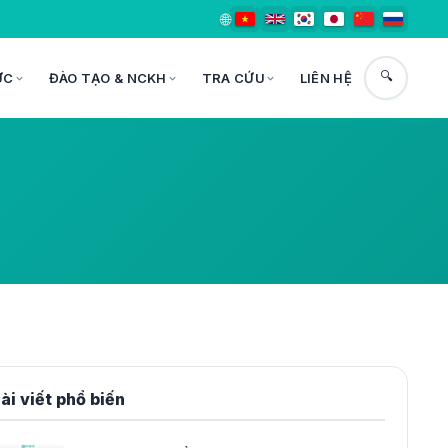
🌐
🔍
ỨC
ĐÀO TẠO & NCKH
TRA CỨU
LIÊN HỆ
ài viết phổ biến