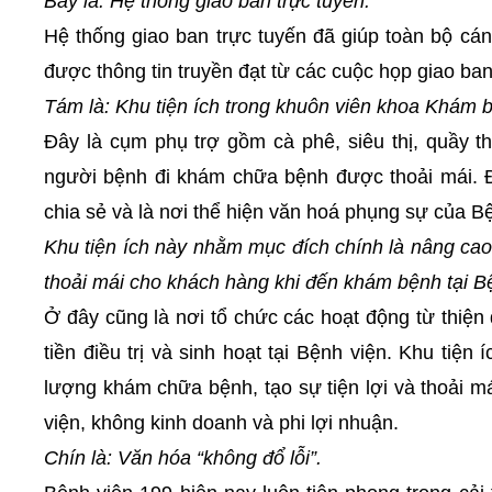
Bảy là: Hệ thống giao ban trực tuyến.
Hệ thống giao ban trực tuyến đã giúp toàn bộ cán
được thông tin truyền đạt từ các cuộc họp giao ba
Tám là: Khu tiện ích trong khuôn viên khoa Khám 
Đây là cụm phụ trợ gồm cà phê, siêu thị, quầy t
người bệnh đi khám chữa bệnh được thoải mái. Đâ
chia sẻ và là nơi thể hiện văn hoá phụng sự của B
Khu tiện ích này nhằm mục đích chính là nâng cao
thoải mái cho khách hàng khi đến khám bệnh tại Bệ
Ở đây cũng là nơi tổ chức các hoạt động từ thiệ
tiền điều trị và sinh hoạt tại Bệnh viện. Khu tiệ
lượng khám chữa bệnh, tạo sự tiện lợi và thoải 
viện, không kinh doanh và phi lợi nhuận.
Chín là: Văn hóa “không đổ lỗi”.