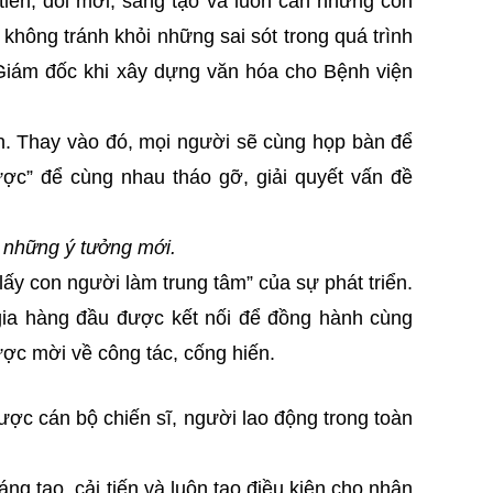
 tiến, đổi mới, sáng tạo và luôn cần những con
không tránh khỏi những sai sót trong quá trình
 Giám đốc khi xây dựng văn hóa cho Bệnh viện
iện. Thay vào đó, mọi người sẽ cùng họp bàn để
ợc” để cùng nhau tháo gỡ, giải quyết vấn đề
i những ý tưởng mới.
ấy con người làm trung tâm” của sự phát triển.
gia hàng đầu được kết nối để đồng hành cùng
ược mời về công tác, cống hiến.
ược cán bộ chiến sĩ, người lao động trong toàn
g tạo, cải tiến và luôn tạo điều kiện cho nhân