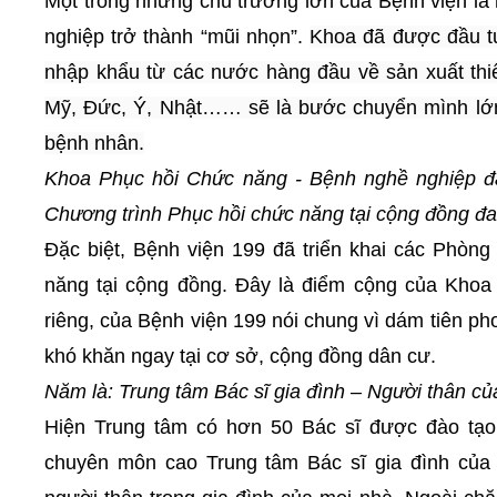
Một trong những chủ trương lớn của Bệnh viện l
nghiệp trở thành “mũi nhọn”.
Khoa đã được đầu tư 
nhập khẩu từ các nước hàng đầu về sản xuất thiết
Mỹ, Đức, Ý, Nhật…… sẽ là bước chuyển mình lớn 
bệnh nhân.
Khoa Phục hồi Chức năng - Bệnh nghề nghiệp đa
Chương trình Phục hồi chức năng tại cộng đồng đ
Đặc biệt,
Bệnh viện 199 đã triển khai các Phòng
năng tại cộng đồng. Đây là điểm cộng
của Khoa 
riêng, của Bệnh viện 199 nói chung vì dám tiên pho
khó khăn ngay tại cơ sở, cộng đồng dân cư.
Năm là: Trung tâm Bác sĩ gia đình – Người thân củ
Hiện Trung tâm có hơn 50 Bác sĩ được đào tạo 
chuyên môn cao Trung tâm
Bác sĩ gia đình
của 