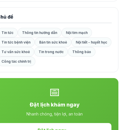
hủ đề
Tin tức
Thông tin hướng dẫn
Nội tim mạch
Tin tức bệnh viện
Bản tin sức khoẻ
Nội tiết - huyết học
Tư vấn sức khoẻ
Tin trong nước
Thông báo
Công tác chính trị
📅
Đặt lịch khám ngay
Nhanh chóng, tiện lợi, an toàn