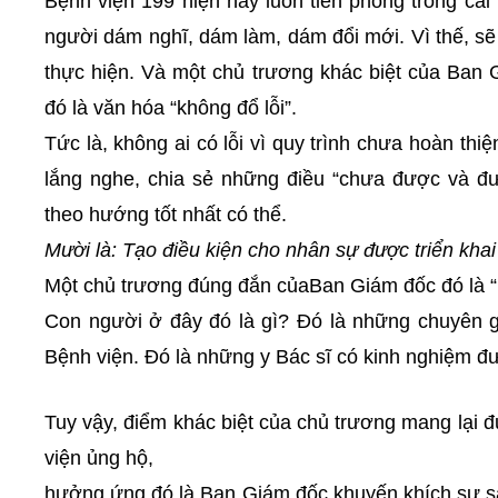
Bệnh viện 199 hiện nay luôn tiên phong trong cải
người dám nghĩ, dám làm, dám đổi mới. Vì thế, sẽ 
thực hiện. Và một chủ trương khác biệt của Ban
đó là văn hóa “không đổ lỗi”.
Tức là, không ai có lỗi vì quy trình chưa hoàn th
lắng nghe, chia sẻ những điều “chưa được và đư
theo hướng tốt nhất có thể.
Mười là: Tạo điều kiện cho nhân sự được triển kha
Một chủ trương đúng đắn củaBan Giám đốc đó là “l
Con người ở đây đó là gì? Đó là những chuyên 
Bệnh viện. Đó là những y Bác sĩ có kinh nghiệm đ
Tuy vậy, điểm khác biệt của chủ trương mang lại đ
viện ủng hộ,
hưởng ứng đó là Ban Giám đốc khuyến khích sự sán