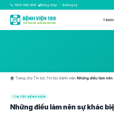
📞
1900 986 868
🔐
Đăng nhập
|
📝
Đăng ký
TRAN
🏠
Trang chủ
/
Tin tức
/
Tin tức bệnh viện
/
Những điều làm nên s
TIN TỨC BỆNH VIỆN
Những điều làm nên sự khác biệt