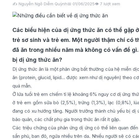
✍️ Nguyễn Ngô Diễm Quỳnh
📅 01/06/2025
👁️
7
lượt xem
Các biểu hiện của dị ứng thức ăn có thể gặp ở 
trẻ sơ sinh và trẻ em. Một người thậm chí có 
đã ăn trong nhiều năm mà không có vấn đề gì.
bị dị ứng thức ăn?
Dị ứng thức ăn là một phản ứng bất thường của hệ miễn dịc
ăn (protein, glucid, lipid… được xem như dị nguyên) theo 
quá mẫn.
Ở lứa tuổi trẻ em chiếm tỉ lệ khoảng 6% nguy cơ dị ứng thứ
ở trẻ em gồm sữa bò (2,5%), trứng (1,3%), lạc (0,8%), lúa
đang có xu hướng tăng. Người trưởng thành chủ yếu bị dị ứ
bảo quản, các chất phụ gia trong thức ăn rất ít gặp.
Các triệu chứng của phản ứng dị ứng có thể liên quan đến
sẩn phù, ban đỏ, ngứa nhiều trên da. Nhiều người sẽ có cá