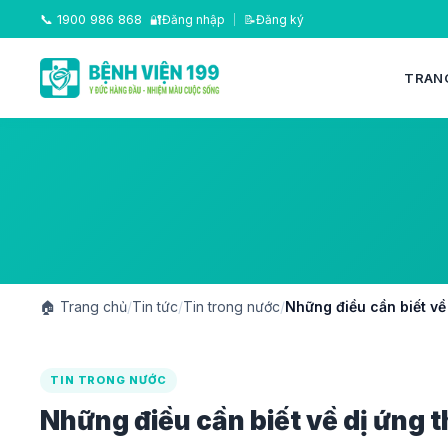
📞
1900 986 868
🔐
Đăng nhập
|
📝
Đăng ký
TRAN
🏠
Trang chủ
/
Tin tức
/
Tin trong nước
/
Những điều cần biết về
TIN TRONG NƯỚC
Những điều cần biết về dị ứng 