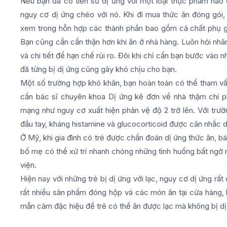
Nếu bạn đã có tiền sử dị ứng với một loại thực phẩm nào 
nguy cơ dị ứng chéo với nó. Khi đi mua thức ăn đóng gói
xem trong hỗn hợp các thành phần bao gồm cả chất phụ gi
Bạn cũng cần cẩn thận hơn khi ăn ở nhà hàng. Luôn hỏi nhâ
và chi tiết để hạn chế rủi ro. Đôi khi chỉ cần bạn bước vào 
đã từng bị dị ứng cũng gây khó chịu cho bạn.
Một số trường hợp khó khăn, bạn hoàn toàn có thể tham vấ
cần bác sĩ chuyên khoa Dị ứng kê đơn về nhà thậm chí phả
mạng như nguy cơ xuất hiện phản vệ độ 2 trở lên. Với trườ
đầu tay, kháng histamine và glucocorticoid được cân nhắc d
Ở Mỹ, khi gia đình có trẻ được chẩn đoán dị ứng thức ăn, b
bố mẹ có thể xử trí nhanh chóng những tình huống bất ngờ 
viện.
Hiện nay với những trẻ bị dị ứng với lạc, nguy cơ dị ứng rất
rất nhiều sản phẩm đóng hộp và các món ăn tại cửa hàng,
mẫn cảm đặc hiệu để trẻ có thể ăn được lạc mà không bị dị