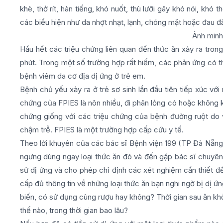
khè, thở rít, hàn tiếng, khó nuốt, thù lưỡi gây khó nói, khó
các biểu hiện như da nhợt nhạt, lạnh, chóng mặt hoặc đau đ
Ảnh minh
Hầu hết các triệu chứng liên quan đến thức ăn xảy ra trong
phút. Trong một số trường hợp rất hiếm, các phản ứng có th
bệnh viêm da cơ địa dị ứng ở trẻ em.
Bệnh chủ yếu xảy ra ở trẻ sơ sinh lần đầu tiên tiếp xúc vớ
chứng của FPIES là nôn nhiều, đi phân lỏng có hoặc không 
chứng giống với các triệu chứng của bệnh đường ruột do v
chậm trễ. FPIES là một trường hợp cấp cứu y tế.
Theo lời khuyên của các bác sĩ Bệnh viện 199 (TP Đà Nẵng),
ngưng dùng ngay loại thức ăn đó và đến gặp bác sĩ chuyên 
sử dị ứng và cho phép chỉ định các xét nghiệm cần thiết để
cấp đủ thông tin về những loại thức ăn bạn nghi ngờ bị dị 
biến, có sử dụng cùng rượu hay không? Thời gian sau ăn khởi
thế nào, trong thời gian bao lâu?