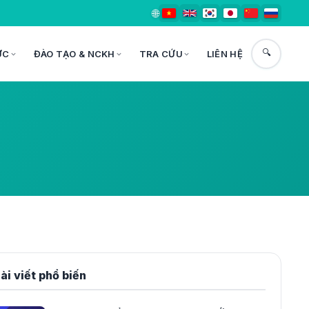
🌐
🔍
ỨC
ĐÀO TẠO & NCKH
TRA CỨU
LIÊN HỆ
ài viết phổ biến