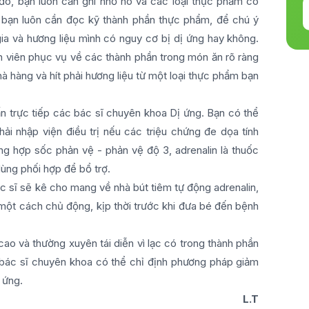
đó, bạn luôn cần ghi nhớ nó và các loại thực phẩm có
, bạn luôn cần đọc kỹ thành phần thực phẩm, để chú ý
a và hương liệu mình có nguy cơ bị dị ứng hay không.
n viên phục vụ về các thành phần trong món ăn rõ ràng
nhà hàng và hít phải hương liệu từ một loại thực phẩm bạn
n trực tiếp các bác sĩ chuyên khoa Dị ứng. Bạn có thể
i nhập viện điều trị nếu các triệu chứng đe dọa tính
ng hợp sốc phản vệ - phản vệ độ 3, adrenalin là thuốc
ùng phối hợp để bổ trợ.
ác sĩ sẽ kê cho mang về nhà bút tiêm tự động adrenalin,
một cách chủ động, kịp thời trước khi đưa bé đến bệnh
 cao và thường xuyên tái diễn vì lạc có trong thành phần
 bác sĩ chuyên khoa có thể chỉ định phương pháp giảm
 ứng.
L.T