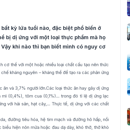
bất kỳ lứa tuổi nào, đặc biệt phổ biến ở
thể bị dị ứng với một loại thực phẩm mà họ
 Vậy khi nào thì bạn biết mình có nguy cơ
h cơ thể với một hoặc nhiều loại chất cấu tạo nên thức
cơ chế kháng nguyên – kháng thể để tạo ra các phản ứng
c ăn và 3,7% người lớn.Các loại thức ăn hay gây dị ứng
 mì (0,4%), tôm cua (0,1%)… trong đó tỉ lệ dị ứng lạc
ng với hải sản, hạt cây,… Thực tế, dị ứng với các chất
 da, đường tiêu hóa, hệ tim mạch và đường hô hấp, nổi
c biểu hiện nôn mửa hoặc đau dạ dày, khó thở, thở khò