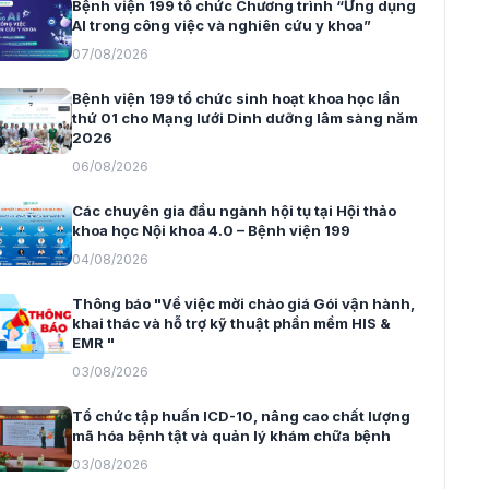
Bệnh viện 199 tổ chức Chương trình “Ứng dụng
AI trong công việc và nghiên cứu y khoa”
07/08/2026
Bệnh viện 199 tổ chức sinh hoạt khoa học lần
thứ 01 cho Mạng lưới Dinh dưỡng lâm sàng năm
2026
06/08/2026
Các chuyên gia đầu ngành hội tụ tại Hội thảo
khoa học Nội khoa 4.0 – Bệnh viện 199
04/08/2026
Thông báo "Về việc mời chào giá Gói vận hành,
khai thác và hỗ trợ kỹ thuật phần mềm HIS &
EMR "
03/08/2026
Tổ chức tập huấn ICD-10, nâng cao chất lượng
mã hóa bệnh tật và quản lý khám chữa bệnh
03/08/2026