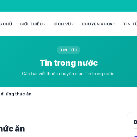
G CHỦ
GIỚI THIỆU
DỊCH VỤ
CHUYÊN KHOA
TIN T
TIN TỨC
Tin trong nước
Các bài viết thuộc chuyên mục Tin trong nước.
 dị ứng thức ăn
B
thức ăn