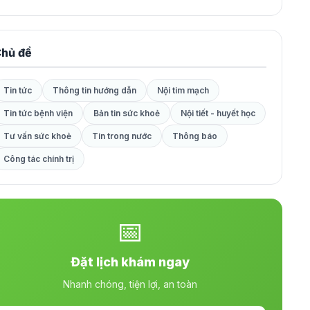
hủ đề
Tin tức
Thông tin hướng dẫn
Nội tim mạch
Tin tức bệnh viện
Bản tin sức khoẻ
Nội tiết - huyết học
Tư vấn sức khoẻ
Tin trong nước
Thông báo
Công tác chính trị
📅
Đặt lịch khám ngay
Nhanh chóng, tiện lợi, an toàn