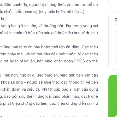
 thở. Bên cạnh đó, người bị dị ứng thức ăn còn có thể có
ầu nhiều, sốc phản vệ (suy tuần hoàn, hô hấp …)
 họa
C
 vòng hai giờ sau ăn, và thường bắt đầu trong vòng vài
ể bị trì hoãn từ bốn đến sáu giờ hoặc lâu hơn ví dụ như
i những loại thức ăn này hoặc mới tập ăn dặm. Các triệu
kèm nhày máu và có thể dẫn đến mất nước. Vì các triệu
i rút hoặc vi khuẩn, nên việc chẩn đoán FPIES có thể
 nếu nghi ngờ bị dị ứng thức ăn, việc đầu tiên bạn cần
khoa Dị ứng – người sẽ khai thác các thông tin về tiền
 chẩn đoán và điều trị. Khi tới gặp bác sĩ bạn cần cung
ứng, bao gồm cụ thể những loại thực phẩm nào, cách chế
 phát triệu chứng đầu tiên, các triệu chứng diễn ra như