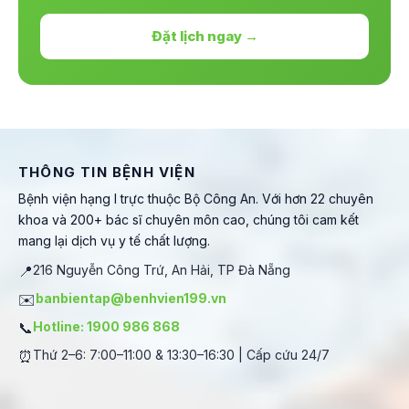
Đặt lịch ngay →
THÔNG TIN BỆNH VIỆN
Bệnh viện hạng I trực thuộc Bộ Công An. Với hơn 22 chuyên
khoa và 200+ bác sĩ chuyên môn cao, chúng tôi cam kết
mang lại dịch vụ y tế chất lượng.
📍
216 Nguyễn Công Trứ, An Hải, TP Đà Nẵng
✉️
banbientap@benhvien199.vn
📞
Hotline: 1900 986 868
⏰
Thứ 2–6: 7:00–11:00 & 13:30–16:30 | Cấp cứu 24/7