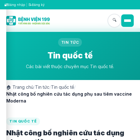
🔐
📝
Đăng nhập
|
Đăng ký
🔍
TIN TỨC
Tin quốc tế
Các bài viết thuộc chuyên mục Tin quốc tế.
🏠
Trang chủ
/
Tin tức
/
Tin quốc tế
/
Nhật công bố nghiên cứu tác dụng phụ sau tiêm vaccine
Moderna
TIN QUỐC TẾ
Nhật công bố nghiên cứu tác dụng