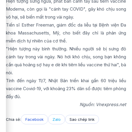
Hiện tượng sưng ngứa, phát ban cánh tay sau tiêm vaccine
Moderna, còn gọi là "cánh tay COVID", gây khó chịu song
vô hại, sẽ biến mất trong vài ngày.
Tiến sĩ Esther Freeman, giám đốc da liễu tại Bệnh viện Đa
khoa Massachusetts, Mỹ, cho biết đây chỉ là phản ứng
miễn dịch tự nhiên của cơ thể.
"Hiện tượng này bình thường. Nhiều người sẽ bị sưng đỏ
cánh tay trong vài ngày. Nó hơi khó chịu, song bạn không
cần quá hoảng sợ hay e dè khi tiêm liều vaccine thứ hai", bà
nói.
Tính đến ngày 11/7, Nhật Bản triển khai gần 60 triệu liều
vaccine Covid-19, với khoảng 23% dân số được tiêm phòng
đầy đủ.
Nguồn: Vnexpress.net
Chia sẻ:
Facebook
Zalo
Sao chép link