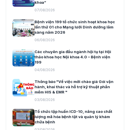
khoa”
07/08/2026
Bệnh viện 199 tổ chức sinh hoạt khoa học
lần thứ 01 cho Mạng lưới Dinh dưỡng lâm
sàng năm 2026
06/08/2026
Các chuyên gia đầu ngành hội tụ tại Hội
thảo khoa học Nội khoa 4.0 – Bệnh viện
199
04/08/2026
Thông báo "Về việc mời chào giá Gói vận
hành, khai thác và hỗ trợ kỹ thuật phần
mềm HIS & EMR "
03/08/2026
Tổ chức tập huấn ICD-10, nâng cao chất
lượng mã hóa bệnh tật và quản lý khám
chữa bệnh
03/08/2026