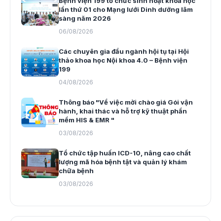
Bệnh viện 199 tổ chức sinh hoạt khoa học
lần thứ 01 cho Mạng lưới Dinh dưỡng lâm
sàng năm 2026
06/08/2026
Các chuyên gia đầu ngành hội tụ tại Hội
thảo khoa học Nội khoa 4.0 – Bệnh viện
199
04/08/2026
Thông báo "Về việc mời chào giá Gói vận
hành, khai thác và hỗ trợ kỹ thuật phần
mềm HIS & EMR "
03/08/2026
Tổ chức tập huấn ICD-10, nâng cao chất
lượng mã hóa bệnh tật và quản lý khám
chữa bệnh
03/08/2026