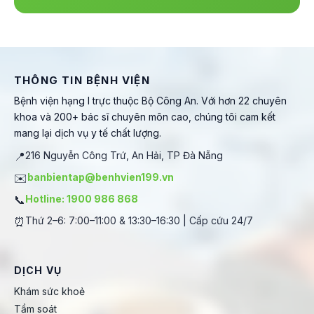
THÔNG TIN BỆNH VIỆN
Bệnh viện hạng I trực thuộc Bộ Công An. Với hơn 22 chuyên
khoa và 200+ bác sĩ chuyên môn cao, chúng tôi cam kết
mang lại dịch vụ y tế chất lượng.
📍
216 Nguyễn Công Trứ, An Hải, TP Đà Nẵng
✉️
banbientap@benhvien199.vn
📞
Hotline: 1900 986 868
⏰
Thứ 2–6: 7:00–11:00 & 13:30–16:30 | Cấp cứu 24/7
DỊCH VỤ
Khám sức khoẻ
Tầm soát