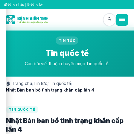
🔐
📝
Đăng nhập
|
Đăng ký
🔍
TIN TỨC
Tin quốc tế
Các bài viết thuộc chuyên mục Tin quốc tế.
🏠
Trang chủ
/
Tin tức
/
Tin quốc tế
/
Nhật Bản ban bố tình trạng khẩn cấp lần 4
TIN QUỐC TẾ
Nhật Bản ban bố tình trạng khẩn cấp
lần 4