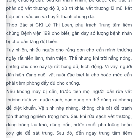
phân độ vết thương độ 3, xử trí khâu vết thương 12 mũi kết
hợp tiêm vắc xin và huyết thanh phòng dại.
Theo Bác sĩ CKI Lê Thị Loan, phụ trách Trung tâm tiêm
chủng Bệnh viện 199 cho biết, gần đây số lượng bệnh nhân
bị chó cắn tăng đột biến.
Tuy nhiên, nhiều người cho rằng con chó cắn mình thường
ngày rất hiền lành, thân thiện. Thế nhưng khi trời nắng nóng,
những chú chó này lại rất hung dữ, kích động. Vì vậy, người
dân hiện đang nuôi vật nuôi đặc biệt là chó hoặc mèo cần
phải tiêm phòng đầy đủ cho chúng.
Nếu không may bị cắn, trước tiên mọi người cần rửa vết
thương dưới vòi nước sạch, bạn cũng có thể dùng xà phòng
để diệt khuẩn. Vệ sinh nhẹ nhàng, không chà xát để tránh
tổn thương nghiêm trọng hơn. Sau khi rửa sạch vết thương,
dùng bông lau khô, dùng cồn, nước muối pha loãng hoặc
oxy già để sát trùng. Sau đó, đến ngay trung tâm tiêm