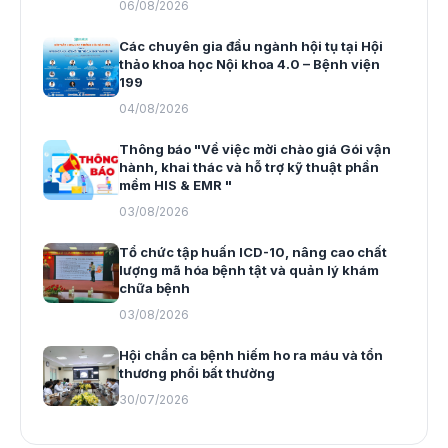
06/08/2026
Các chuyên gia đầu ngành hội tụ tại Hội
thảo khoa học Nội khoa 4.0 – Bệnh viện
199
04/08/2026
Thông báo "Về việc mời chào giá Gói vận
hành, khai thác và hỗ trợ kỹ thuật phần
mềm HIS & EMR "
03/08/2026
Tổ chức tập huấn ICD-10, nâng cao chất
lượng mã hóa bệnh tật và quản lý khám
chữa bệnh
03/08/2026
Hội chẩn ca bệnh hiếm ho ra máu và tổn
thương phổi bất thường
30/07/2026