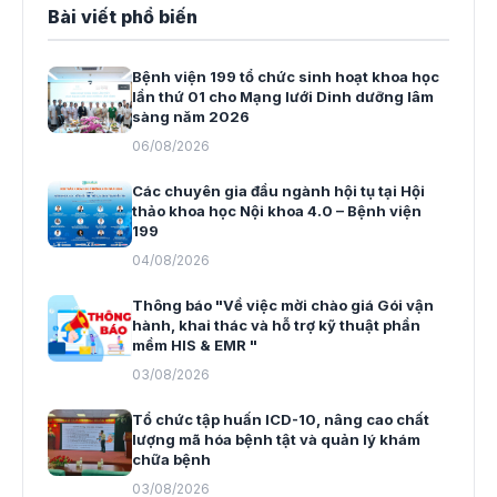
Bài viết phổ biến
Bệnh viện 199 tổ chức sinh hoạt khoa học
lần thứ 01 cho Mạng lưới Dinh dưỡng lâm
sàng năm 2026
06/08/2026
Các chuyên gia đầu ngành hội tụ tại Hội
thảo khoa học Nội khoa 4.0 – Bệnh viện
199
04/08/2026
Thông báo "Về việc mời chào giá Gói vận
hành, khai thác và hỗ trợ kỹ thuật phần
mềm HIS & EMR "
03/08/2026
Tổ chức tập huấn ICD-10, nâng cao chất
lượng mã hóa bệnh tật và quản lý khám
chữa bệnh
03/08/2026