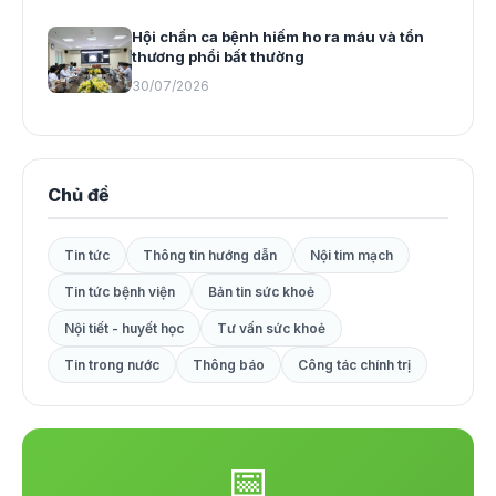
Hội chẩn ca bệnh hiếm ho ra máu và tổn
thương phổi bất thường
30/07/2026
Chủ đề
Tin tức
Thông tin hướng dẫn
Nội tim mạch
Tin tức bệnh viện
Bản tin sức khoẻ
Nội tiết - huyết học
Tư vấn sức khoẻ
Tin trong nước
Thông báo
Công tác chính trị
📅