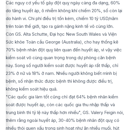
Các nguy cơ yếu tố gây đột quỵ ngày càng đa dạng, 60%
do tăng huyết áp, ô nhiễm không khí chiếm 20%, số còn lại
do hành vi. Chi phí điều trị tốn kém, chiếm 10 tỷ USD/năm
trên toàn thế giới, tạo ra gánh nặng kinh tế vô cùng lớn.
Còn GS. Alta Schutte, Đại học New South Wales và Viện
Sức khỏe Toàn cầu George (Australia), cho hay thống kê
70% bệnh nhân đột quỵ liên quan đến huyết áp, vì vậy việc
kiểm soát vô cùng quan trọng trong dự phòng căn bệnh
này. Song số người kiểm soát được huyết áp rất thấp, chỉ
23% ở nữ và 18% ở nam. Nhiều người không biết mình bị
bệnh, số nhận thức được bệnh thì không được điều trị,
không kiểm soát hiệu quả.
"Các quốc gia làm tốt cũng chỉ đạt 64% bệnh nhân kiểm
soát được huyết áp, còn các quốc gia thu nhập thấp và
trung bình thì tỷ lệ này thấp hơn nhiều", GS. Valery Feigin nói,
thêm rằng ngoài huyết áp, 30-40% bệnh nhân đột quỵ có
nhiều thói quen xấu trong sinh hoạt như ăn nhiều muối, hút