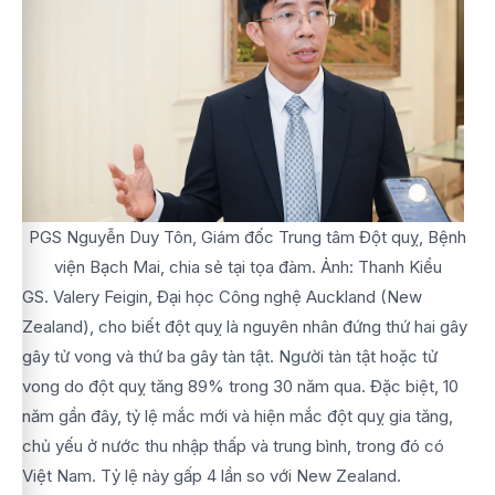
PGS Nguyễn Duy Tôn, Giám đốc Trung tâm Đột quỵ, Bệnh
viện Bạch Mai, chia sẻ tại tọa đàm. Ảnh: Thanh Kiểu
GS. Valery Feigin, Đại học Công nghệ Auckland (New
Zealand), cho biết đột quỵ là nguyên nhân đứng thứ hai gây
gây tử vong và thứ ba gây tàn tật. Người tàn tật hoặc tử
vong do đột quỵ tăng 89% trong 30 năm qua. Đặc biệt, 10
năm gần đây, tỷ lệ mắc mới và hiện mắc đột quỵ gia tăng,
chủ yếu ở nước thu nhập thấp và trung bình, trong đó có
Việt Nam. Tỷ lệ này gấp 4 lần so với New Zealand.