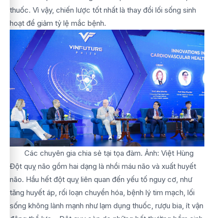
thuốc. Vì vậy, chiến lược tốt nhất là thay đổi lối sống sinh
hoạt để giảm tỷ lệ mắc bệnh.
Các chuyên gia chia sẻ tại tọa đàm. Ảnh: Việt Hùng
Đột quỵ não gồm hai dạng là nhồi máu não và xuất huyết
não. Hầu hết đột quỵ liên quan đến yếu tố nguy cơ, như
tăng huyết áp, rối loạn chuyển hóa, bệnh lý tim mạch, lối
sống không lành mạnh như lạm dụng thuốc, rượu bia, ít vận