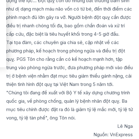
động thể lực... Đột quỵ còn do những bất thường bẩm sinh
như dị dạng mạch máu não vốn có từ bé, đến thời điểm các
phình mạch đủ lớn gây ra vỡ. Người bệnh đột quỵ cần được
điều trị nhanh chóng tối đa, bao gồm chẩn đoán và xử trí
cấp cứu, đặc biệt là tiêu huyết khối trong 4-5 giờ đầu.
Tại tọa đàm, các chuyên gia chia sẻ, cập nhật về các
phương pháp, kế hoạch trong phòng ngừa và điều trị đột
quỵ. PGS Tôn cho rằng cần có kế hoạch mạnh hơn, tập
trung vào phòng ngừa trước, đưa phương pháp mới vào điều
trị ở bệnh viện nhằm đạt mục tiêu giảm thiểu gánh nặng, cải
thiện tình hình đột quỵ tại Việt Nam trong 5 năm tới.
"Chúng tôi đang đề xuất với Bộ Y tế xây dựng chương trình
quốc gia, về phòng chống, quản lý bệnh nhân đột quỵ. Ba
mục tiêu chính được đặt ra đó là giảm tỷ lệ mắc mới, tỷ lệ tử
vong, tỷ lệ tàn phế", ông Tôn nói.
Lê Nga
Nguồn: VnExpress