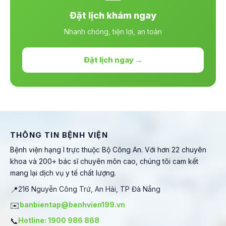
Đặt lịch khám ngay
Nhanh chóng, tiện lợi, an toàn
Đặt lịch ngay →
THÔNG TIN BỆNH VIỆN
Bệnh viện hạng I trực thuộc Bộ Công An. Với hơn 22 chuyên
khoa và 200+ bác sĩ chuyên môn cao, chúng tôi cam kết
mang lại dịch vụ y tế chất lượng.
📍
216 Nguyễn Công Trứ, An Hải, TP Đà Nẵng
✉️
banbientap@benhvien199.vn
📞
Hotline: 1900 986 868