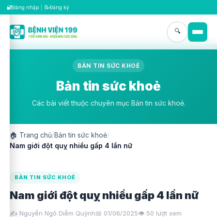
🔐
📝
Đăng nhập
|
Đăng ký
🔍
BẢN TIN SỨC KHOẺ
Bản tin sức khoẻ
Các bài viết thuộc chuyên mục Bản tin sức khoẻ.
🏠
Trang chủ
/
Bản tin sức khoẻ
/
Nam giới đột quỵ nhiều gấp 4 lần nữ
BẢN TIN SỨC KHOẺ
Nam giới đột quỵ nhiều gấp 4 lần nữ
✍️ Nguyễn Ngô Diễm Quỳnh
📅 01/06/2025
👁️
50
lượt xem