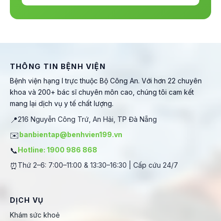
THÔNG TIN BỆNH VIỆN
Bệnh viện hạng I trực thuộc Bộ Công An. Với hơn 22 chuyên
khoa và 200+ bác sĩ chuyên môn cao, chúng tôi cam kết
mang lại dịch vụ y tế chất lượng.
📍
216 Nguyễn Công Trứ, An Hải, TP Đà Nẵng
✉️
banbientap@benhvien199.vn
📞
Hotline: 1900 986 868
⏰
Thứ 2–6: 7:00–11:00 & 13:30–16:30 | Cấp cứu 24/7
DỊCH VỤ
Khám sức khoẻ