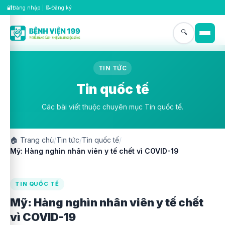
🔐
📝
Đăng nhập
|
Đăng ký
🔍
TIN TỨC
Tin quốc tế
Các bài viết thuộc chuyên mục Tin quốc tế.
🏠
Trang chủ
/
Tin tức
/
Tin quốc tế
/
Mỹ: Hàng nghìn nhân viên y tế chết vì COVID-19
TIN QUỐC TẾ
Mỹ: Hàng nghìn nhân viên y tế chết
vì COVID-19