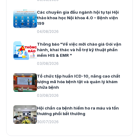
Các chuyên gia đầu ngành hội tụ tại Hội
thảo khoa học Nội khoa 4.0 – Bệnh viện
199
04/08/2026
Thông báo "Về việc mời chào giá Gói vận
hành, khai thác và hỗ trợ kỹ thuật phần
mềm HIS & EMR "
03/08/2026
Tổ chức tập huấn ICD-10, nâng cao chất
lượng mã hóa bệnh tật và quản lý khám
chữa bệnh
03/08/2026
Hội chẩn ca bệnh hiếm ho ra máu và tổn
thương phổi bất thường
30/07/2026