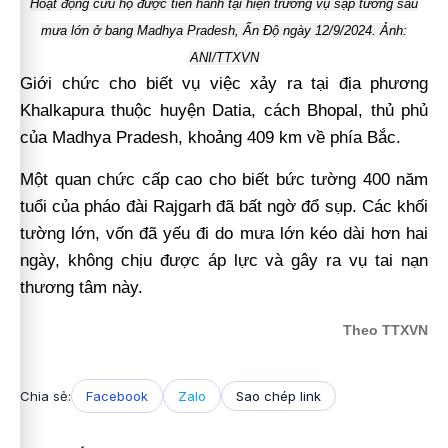
Hoạt động cứu hộ được tiến hành tại hiện trường vụ sập tường sau
mưa lớn ở bang Madhya Pradesh, Ấn Độ ngày 12/9/2024. Ảnh:
ANI/TTXVN
Giới chức cho biết vụ việc xảy ra tại địa phương
Khalkapura thuộc huyện Datia, cách Bhopal, thủ phủ
của Madhya Pradesh, khoảng 409 km về phía Bắc.
Một quan chức cấp cao cho biết bức tường 400 năm
tuổi của pháo đài Rajgarh đã bất ngờ đổ sụp. Các khối
tường lớn, vốn đã yếu đi do mưa lớn kéo dài hơn hai
ngày, không chịu được áp lực và gây ra vụ tai nạn
thương tâm này.
Theo TTXVN
Chia sẻ:
Facebook
Zalo
Sao chép link