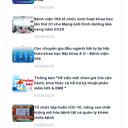
07/08/2026
Bệnh viện 199 tổ chức sinh hoạt khoa học
lần thứ 01 cho Mạng lưới Dinh dưỡng lâm
sàng năm 2026
06/08/2026
Các chuyên gia đầu ngành hội tụ tại Hội
thảo khoa học Nội khoa 4.0 – Bệnh viện
199
04/08/2026
Thông báo "Về việc mời chào giá Gói vận
hành, khai thác và hỗ trợ kỹ thuật phần
mềm HIS & EMR "
03/08/2026
Tổ chức tập huấn ICD-10, nâng cao chất
lượng mã hóa bệnh tật và quản lý khám
chữa bệnh
03/08/2026