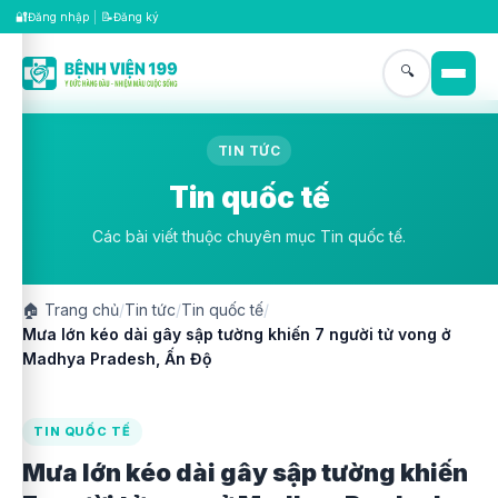
🔐
📝
Đăng nhập
|
Đăng ký
🔍
TIN TỨC
Tin quốc tế
Các bài viết thuộc chuyên mục Tin quốc tế.
🏠
Trang chủ
/
Tin tức
/
Tin quốc tế
/
Mưa lớn kéo dài gây sập tường khiến 7 người tử vong ở
Madhya Pradesh, Ấn Độ
TIN QUỐC TẾ
Mưa lớn kéo dài gây sập tường khiến