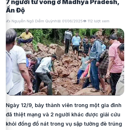
7 người tử vong ở Madhya Pradesh,
Ấn Độ
✍️ Nguyễn Ngô Diễm Quỳnh
📅 01/06/2025
👁️
112
lượt xem
Ngày 12/9, bảy thành viên trong một gia đình
đã thiệt mạng và 2 người khác được giải cứu
khỏi đống đổ nát trong vụ sập tường đè trúng