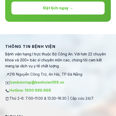
Đặt lịch ngay →
THÔNG TIN BỆNH VIỆN
Bệnh viện hạng I trực thuộc Bộ Công An. Với hơn 22 chuyên
khoa và 200+ bác sĩ chuyên môn cao, chúng tôi cam kết
mang lại dịch vụ y tế chất lượng.
📍
216 Nguyễn Công Trứ, An Hải, TP Đà Nẵng
✉️
banbientap@benhvien199.vn
📞
Hotline: 1900 986 868
⏰
Thứ 2–6: 7:00–11:00 & 13:30–16:30 | Cấp cứu 24/7