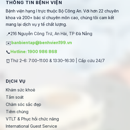
THÔNG TIN BỆNH VIỆN
Bệnh viện hạng I trực thuộc Bộ Công An. Với hơn 22 chuyên
khoa và 200+ bác sĩ chuyên môn cao, chúng tôi cam kết
mang lại dịch vụ y tế chất lượng.
📍
216 Nguyễn Công Trứ, An Hải, TP Đà Nẵng
✉️
banbientap@benhvien199.vn
📞
Hotline: 1900 986 868
⏰
Thứ 2–6: 7:00–11:00 & 13:30–16:30 | Cấp cứu 24/7
DỊCH VỤ
Khám sức khoẻ
Tầm soát
Chăm sóc sắc đẹp
Tiêm chủng
VTLT & Phục hồi chức năng
International Guest Service