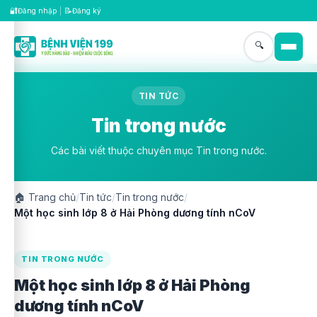
🔐
📝
Đăng nhập
|
Đăng ký
🔍
TIN TỨC
Tin trong nước
Các bài viết thuộc chuyên mục Tin trong nước.
🏠
Trang chủ
/
Tin tức
/
Tin trong nước
/
Một học sinh lớp 8 ở Hải Phòng dương tính nCoV
TIN TRONG NƯỚC
Một học sinh lớp 8 ở Hải Phòng
dương tính nCoV