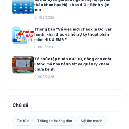
thảo khoa học Nội khoa 4.0 – Bệnh viện
199
04/08/2026
Thông báo "Về việc mời chào giá Gói vận
hành, khai thác và hỗ trợ kỹ thuật phần
mềm HIS & EMR "
03/08/2026
Tổ chức tập huấn ICD-10, nâng cao chất
lượng mã hóa bệnh tật và quản lý khám
chữa bệnh
03/08/2026
Chủ đề
Tin tức
Thông tin hướng dẫn
Nội tim mạch