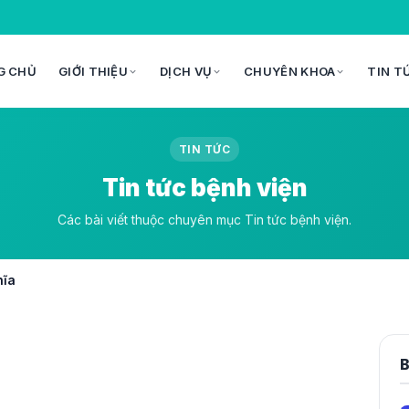
G CHỦ
GIỚI THIỆU
DỊCH VỤ
CHUYÊN KHOA
TIN T
TIN TỨC
Tin tức bệnh viện
Các bài viết thuộc chuyên mục Tin tức bệnh viện.
hĩa
B