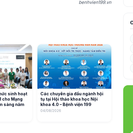
benhvien199.vn
C
hức sinh hoạt
Các chuyên gia đầu ngành hội
01 cho Mạng
tụ tại Hội thảo khoa học Nội
âm sàng năm
khoa 4.0 – Bệnh viện 199
04/08/2026