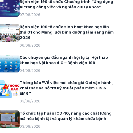
Bệnh viện 199 tổ chức Chương trình “Ứng dụng
AI trong công việc và nghiên cứu y khoa”
07/08/2026
Bệnh viện 199 tổ chức sinh hoạt khoa học lần
thứ 01 cho Mạng lưới Dinh dưỡng lâm sàng năm
2026
06/08/2026
Các chuyên gia đầu ngành hội tụ tại Hội thảo
khoa học Nội khoa 4.0 – Bệnh viện 199
04/08/2026
Thông báo "Về việc mời chào giá Gói vận hành,
khai thác và hỗ trợ kỹ thuật phần mềm HIS &
EMR "
03/08/2026
Tổ chức tập huấn ICD-10, nâng cao chất lượng
mã hóa bệnh tật và quản lý khám chữa bệnh
03/08/2026