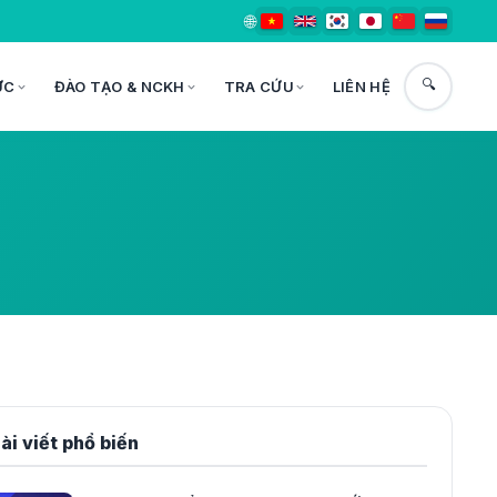
🌐
🔍
ỨC
ĐÀO TẠO & NCKH
TRA CỨU
LIÊN HỆ
ài viết phổ biến