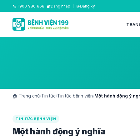
📞
1900 986 868
🔐
Đăng nhập
|
📝
Đăng ký
TRAN
🏠
Trang chủ
/
Tin tức
/
Tin tức bệnh viện
/
Một hành động ý ng
TIN TỨC BỆNH VIỆN
Một hành động ý nghĩa