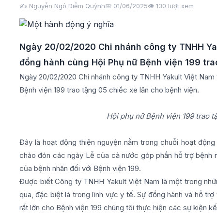
✍️ Nguyễn Ngô Diễm Quỳnh
📅 01/06/2025
👁️
130
lượt xem
Ngày 20/02/2020 Chi nhánh công ty TNHH Yak
đồng hành cùng Hội Phụ nữ Bệnh viện 199 trao
Ngày 20/02/2020 Chi nhánh công ty TNHH Yakult Việt Nam 
Bệnh viện 199 trao tặng 05 chiếc xe lăn cho bệnh viện.
Hội phụ nữ Bệnh viện 199 trao t
Đây là hoạt động thiện nguyện nằm trong chuỗi hoạt độn
chào đón các ngày Lễ của cả nước góp phần hỗ trợ bệnh nhâ
của bệnh nhân đối với Bệnh viện 199.
Được biết Công ty TNHH Yakult Việt Nam là một trong những
qua, đặc biệt là trong lĩnh vực y tế. Sự đồng hành và hỗ trợ
rất lớn cho Bệnh viện 199 chúng tôi thực hiện các sự kiện k