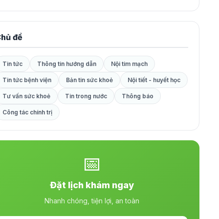
hủ đề
Tin tức
Thông tin hướng dẫn
Nội tim mạch
Tin tức bệnh viện
Bản tin sức khoẻ
Nội tiết - huyết học
Tư vấn sức khoẻ
Tin trong nước
Thông báo
Công tác chính trị
📅
Đặt lịch khám ngay
Nhanh chóng, tiện lợi, an toàn