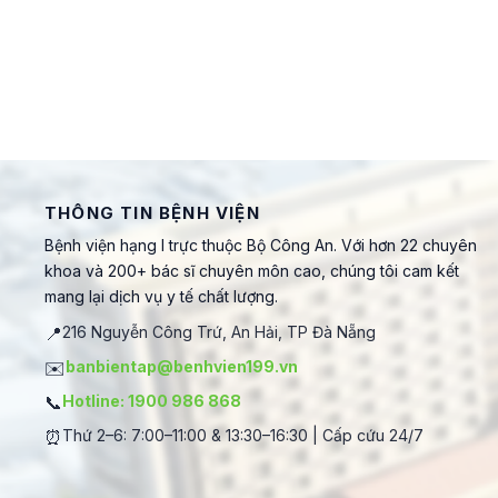
THÔNG TIN BỆNH VIỆN
Bệnh viện hạng I trực thuộc Bộ Công An. Với hơn 22 chuyên
khoa và 200+ bác sĩ chuyên môn cao, chúng tôi cam kết
mang lại dịch vụ y tế chất lượng.
📍
216 Nguyễn Công Trứ, An Hải, TP Đà Nẵng
✉️
banbientap@benhvien199.vn
📞
Hotline: 1900 986 868
⏰
Thứ 2–6: 7:00–11:00 & 13:30–16:30 | Cấp cứu 24/7