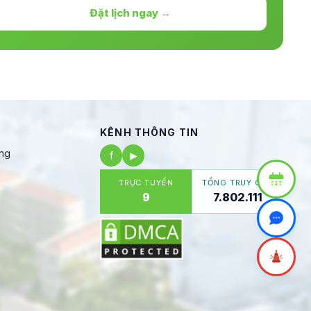
Đặt lịch ngay →
KÊNH THÔNG TIN
ng
f
▶
TRỰC TUYẾN
TỔNG TRUY CẬP
9
7.802.111