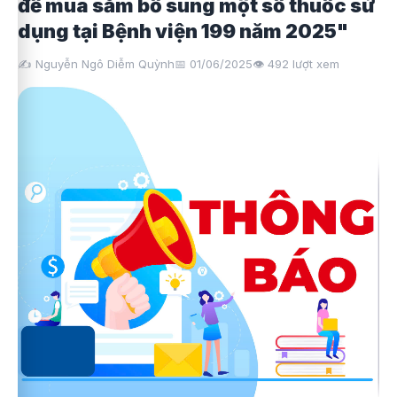
để mua sắm bổ sung một số thuốc sử
dụng tại Bệnh viện 199 năm 2025"
✍️ Nguyễn Ngô Diễm Quỳnh
📅 01/06/2025
👁️
492
lượt xem