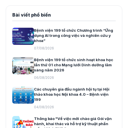
Bài viết phổ biến
Bệnh viện 199 tổ chức Chương trình “Ứng
dụng AI trong công việc và nghiên cứu y
khoa”
07/08/2026
Bệnh viện 199 tổ chức sinh hoạt khoa học
lần thứ 01 cho Mạng lưới Dinh dưỡng lâm
sàng năm 2026
06/08/2026
Các chuyên gia đầu ngành hội tụ tại Hội
thảo khoa học Nội khoa 4.0 – Bệnh viện
199
04/08/2026
Thông báo "Về việc mời chào giá Gói vận
hành, khai thác và hỗ trợ kỹ thuật phần