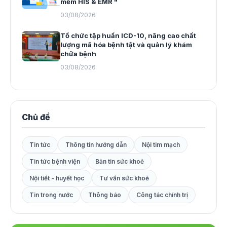
mềm HIS & EMR "
03/08/2026
Tổ chức tập huấn ICD-10, nâng cao chất
lượng mã hóa bệnh tật và quản lý khám
chữa bệnh
03/08/2026
Chủ đề
Tin tức
Thông tin hướng dẫn
Nội tim mạch
Tin tức bệnh viện
Bản tin sức khoẻ
Nội tiết - huyết học
Tư vấn sức khoẻ
Tin trong nước
Thông báo
Công tác chính trị