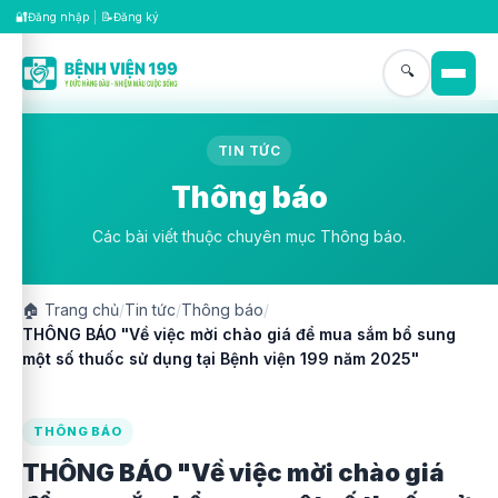
🔐
📝
Đăng nhập
|
Đăng ký
🔍
TIN TỨC
Thông báo
Các bài viết thuộc chuyên mục Thông báo.
🏠
Trang chủ
/
Tin tức
/
Thông báo
/
THÔNG BÁO "Về việc mời chào giá để mua sắm bổ sung
một số thuốc sử dụng tại Bệnh viện 199 năm 2025"
THÔNG BÁO
THÔNG BÁO "Về việc mời chào giá