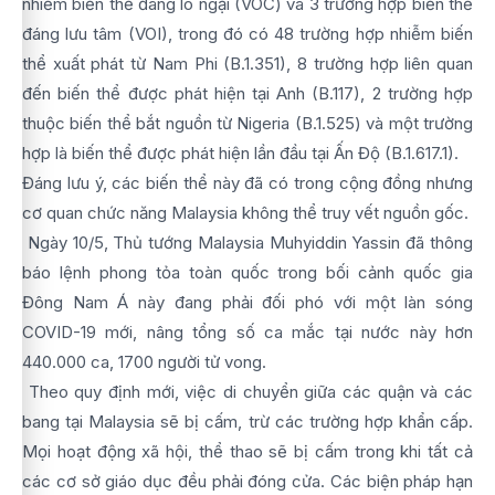
nhiễm biến thể đáng lo ngại (VOC) và 3 trường hợp biến thể
đáng lưu tâm (VOI), trong đó có 48 trường hợp nhiễm biến
thể xuất phát từ Nam Phi (B.1.351), 8 trường hợp liên quan
đến biến thể được phát hiện tại Anh (B.117), 2 trường hợp
thuộc biến thể bắt nguồn từ Nigeria (B.1.525) và một trường
hợp là biến thể được phát hiện lần đầu tại Ấn Độ (B.1.617.1).
Đáng lưu ý, các biến thể này đã có trong cộng đồng nhưng
cơ quan chức năng Malaysia không thể truy vết nguồn gốc.
Ngày 10/5, Thủ tướng Malaysia Muhyiddin Yassin đã thông
báo lệnh phong tỏa toàn quốc trong bối cảnh quốc gia
Đông Nam Á này đang phải đối phó với một làn sóng
COVID-19 mới, nâng tổng số ca mắc tại nước này hơn
440.000 ca, 1700 người tử vong.
Theo quy định mới, việc di chuyển giữa các quận và các
bang tại Malaysia sẽ bị cấm, trừ các trường hợp khẩn cấp.
Mọi hoạt động xã hội, thể thao sẽ bị cấm trong khi tất cả
các cơ sở giáo dục đều phải đóng cửa. Các biện pháp hạn