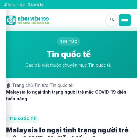
🔐
📝
Đăng nhập
|
Đăng ký
🔍
TIN TỨC
Tin quốc tế
Các bài viết thuộc chuyên mục Tin quốc tế.
🏠
Trang chủ
/
Tin tức
/
Tin quốc tế
/
Malaysia lo ngại tình trạng người trẻ mắc COVID-19 diễn
biến nặng
TIN QUỐC TẾ
Malaysia lo ngại tình trạng người trẻ