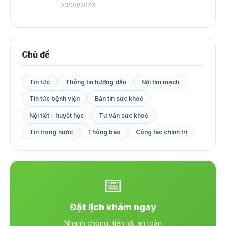
03/08/2026
Chủ đề
Tin tức
Thông tin hướng dẫn
Nội tim mạch
Tin tức bệnh viện
Bản tin sức khoẻ
Nội tiết - huyết học
Tư vấn sức khoẻ
Tin trong nước
Thông báo
Công tác chính trị
📅
Đặt lịch khám ngay
Nhanh chóng, tiện lợi, an toàn