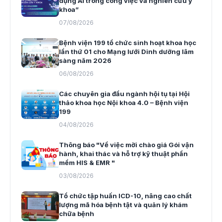
dụng AI trong công việc và nghiên cứu y
khoa”
07/08/2026
Bệnh viện 199 tổ chức sinh hoạt khoa học
lần thứ 01 cho Mạng lưới Dinh dưỡng lâm
sàng năm 2026
06/08/2026
Các chuyên gia đầu ngành hội tụ tại Hội
thảo khoa học Nội khoa 4.0 – Bệnh viện
199
04/08/2026
Thông báo "Về việc mời chào giá Gói vận
hành, khai thác và hỗ trợ kỹ thuật phần
mềm HIS & EMR "
03/08/2026
Tổ chức tập huấn ICD-10, nâng cao chất
lượng mã hóa bệnh tật và quản lý khám
chữa bệnh