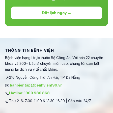
Đặt lịch ngay →
THÔNG TIN BỆNH VIỆN
Bệnh viện hạng I trực thuộc Bộ Công An. Với hơn 22 chuyên
khoa và 200+ bác sĩ chuyên môn cao, chúng tôi cam kết
mang lại dịch vụ y tế chất lượng.
📍
216 Nguyễn Công Trứ, An Hải, TP Đà Nẵng
✉️
banbientap@benhvien199.vn
📞
Hotline: 1900 986 868
⏰
Thứ 2–6: 7:00–11:00 & 13:30–16:30 | Cấp cứu 24/7