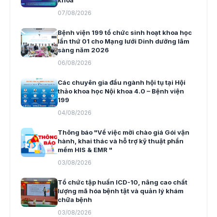
07/08/2026
Bệnh viện 199 tổ chức sinh hoạt khoa học
lần thứ 01 cho Mạng lưới Dinh dưỡng lâm
sàng năm 2026
06/08/2026
Các chuyên gia đầu ngành hội tụ tại Hội
thảo khoa học Nội khoa 4.0 – Bệnh viện
199
04/08/2026
Thông báo "Về việc mời chào giá Gói vận
hành, khai thác và hỗ trợ kỹ thuật phần
mềm HIS & EMR "
03/08/2026
Tổ chức tập huấn ICD-10, nâng cao chất
lượng mã hóa bệnh tật và quản lý khám
chữa bệnh
03/08/2026