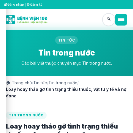
🔐
📝
Đăng nhập
|
Đăng ký
🔍
TIN TỨC
Tin trong nước
Các bài viết thuộc chuyên mục Tin trong nước.
🏠
Trang chủ
/
Tin tức
/
Tin trong nước
/
Loay hoay tháo gỡ tình trạng thiếu thuốc, vật tư y tế và nợ
đọng
TIN TRONG NƯỚC
Loay hoay tháo gỡ tình trạng thiếu