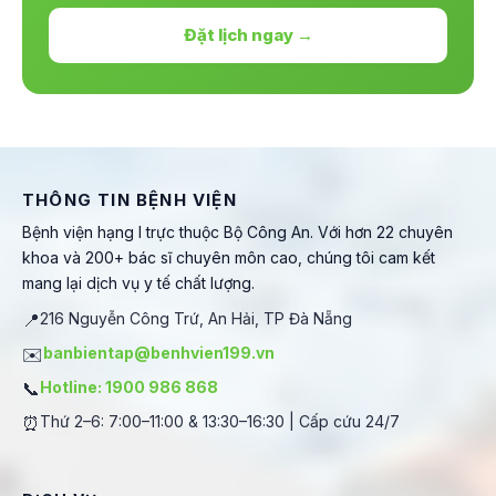
Đặt lịch ngay →
THÔNG TIN BỆNH VIỆN
Bệnh viện hạng I trực thuộc Bộ Công An. Với hơn 22 chuyên
khoa và 200+ bác sĩ chuyên môn cao, chúng tôi cam kết
mang lại dịch vụ y tế chất lượng.
📍
216 Nguyễn Công Trứ, An Hải, TP Đà Nẵng
✉️
banbientap@benhvien199.vn
📞
Hotline: 1900 986 868
⏰
Thứ 2–6: 7:00–11:00 & 13:30–16:30 | Cấp cứu 24/7