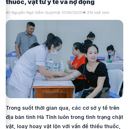
thuốc, vật tư y tế và nợ đọng
✍️ Nguyễn Ngô Diễm Quỳnh
📅 01/06/2025
👁️
214
lượt xem
Trong suốt thời gian qua, các cơ sở y tế trên
địa bàn tỉnh Hà Tĩnh luôn trong tình trạng chật
vật, loay hoay vật lộn với vấn đề thiếu thuốc,