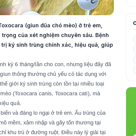
C
Toxocara (giun đũa chó mèo) ở trẻ em,
n trọng của xét nghiệm chuyên sâu. Bệnh
rị ký sinh trùng chính xác, hiệu quả, giúp
nh kỳ 6 tháng/lần cho con, nhưng liệu đây đã
y giun thông thường chủ yếu có tác dụng với
hế giới ký sinh trùng còn tồn tại nhiều loại
 mèo (Toxocara canis, Toxocara cati), mà
hiệu quả.
 biến và đáng lo ngại ở trẻ em. Ấu trùng của
mô mềm, xâm nhập và gây tổn thương tại
ỉ khu trú ở đường ruột. Điều này lý giải tại