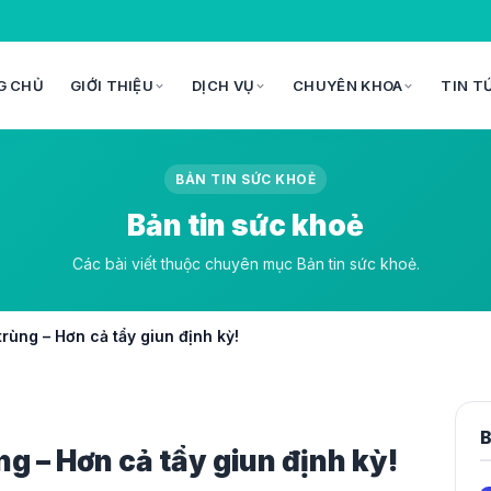
G CHỦ
GIỚI THIỆU
DỊCH VỤ
CHUYÊN KHOA
TIN T
BẢN TIN SỨC KHOẺ
Bản tin sức khoẻ
Các bài viết thuộc chuyên mục Bản tin sức khoẻ.
trùng – Hơn cả tẩy giun định kỳ!
B
ng – Hơn cả tẩy giun định kỳ!