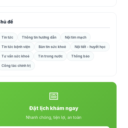
hủ đề
Tin tức
Thông tin hướng dẫn
Nội tim mạch
Tin tức bệnh viện
Bản tin sức khoẻ
Nội tiết - huyết học
Tư vấn sức khoẻ
Tin trong nước
Thông báo
Công tác chính trị
📅
Đặt lịch khám ngay
Nhanh chóng, tiện lợi, an toàn