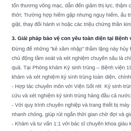
tổn thương võng mạc, dẫn đến giảm thị lực, thậm c
thời; Trường hợp hiếm gặp nhưng nguy hiểm, ấu tr
giật, thay đổi hành vi hoặc các triệu chứng thần ki
3. Giải pháp bảo vệ con yêu toàn diện tại Bệnh 
Đừng để những "kẻ xâm nhập" thầm lặng này hủy h
chủ động tầm soát và xét nghiệm chuyên sâu là chì
quả.
Tại Phòng khám Ký sinh trùng – Bệnh viện 19
khám và xét nghiệm ký sinh trùng toàn diện, chín
- Hợp tác chuyên môn với Viện Sốt rét Ký sinh tr
cứu và xét nghiệm ký sinh trùng hàng đầu cả nướ
- Với quy trình chuyên nghiệp và trang thiết bị máy
nhanh chóng, giúp rút ngắn thời gian chờ đợi và g
- Khám và tư vấn 1:1 với bác sĩ chuyên khoa giàu