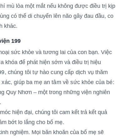
hí mù lòa một mắt nếu không được điều trị kịp
ùng có thể di chuyển lên não gây đau đầu, co
nh khác.
viện 199
oại sức khỏe và tương lai của con bạn. Việc
a khóa để phát hiện sớm và điều trị hiệu
9, chúng tôi tự hào cung cấp dịch vụ thăm
h xác, giúp ba mẹ an tâm về sức khỏe của bé:
ùng Quy Nhơn – một trong những viện nghiên
c.
 móc hiện đại, chúng tôi cam kết trả kết quả
iảm bớt lo lắng cho bố mẹ.
 kinh nghiệm. Mọi băn khoăn của bố mẹ sẽ