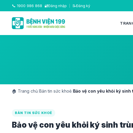
📞
1900 986 868
🔐
Đăng nhập
|
📝
Đăng ký
TRAN
🏠
Trang chủ
/
Bản tin sức khoẻ
/
Bảo vệ con yêu khỏi ký sinh 
BẢN TIN SỨC KHOẺ
Bảo vệ con yêu khỏi ký sinh trù