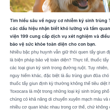
Tìm hiểu sâu về nguy cơ nhiễm ký sinh trùng 
các dấu hiệu nhận biết khó lường và tầm qua
viện 199 cung cấp dịch vụ xét nghiệm và điều t
bảo vệ sức khỏe toàn diện cho con bạn.
Nhiều bậc phụ huynh vẫn giữ thói quen tẩy giun đị
là biện pháp bảo vệ toàn diện? Thực tế, thuốc tẩ
các loại giun ký sinh trong đường ruột. Tuy nhiên, t
nguy hiểm khác, đặc biệt là ấu trùng giun đũa chó
thuốc tẩy giun định kỳ thường không thể tiêu diệt 
Toxocara là một trong những loại ký sinh trùng phổ
chúng có khả năng di chuyển xuyên mạch máu và 
nhiều cơ quan khác nhau trong cơ thể, chứ không ch