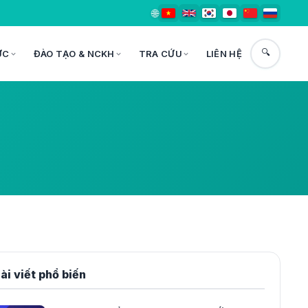
🌐
🔍
ỨC
ĐÀO TẠO & NCKH
TRA CỨU
LIÊN HỆ
ài viết phổ biến