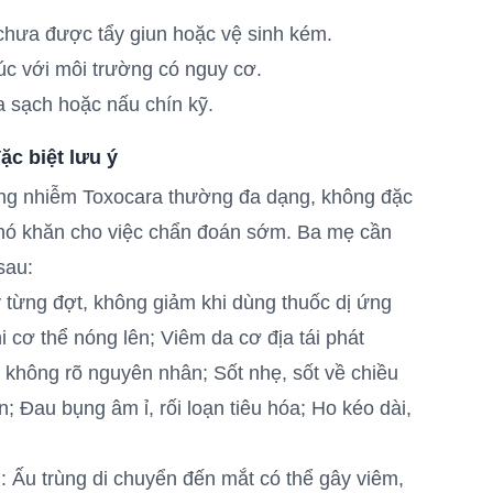
 chưa được tẩy giun hoặc vệ sinh kém.
xúc với môi trường có nguy cơ.
 sạch hoặc nấu chín kỹ.
c biệt lưu ý
chứng nhiễm Toxocara thường đa dạng, không đặc
 khó khăn cho việc chẩn đoán sớm. Ba mẹ cần
sau:
 từng đợt, không giảm khi dùng thuốc dị ứng
 cơ thể nóng lên; Viêm da cơ địa tái phát
n không rõ nguyên nhân; Sốt nhẹ, sốt về chiều
; Đau bụng âm ỉ, rối loạn tiêu hóa; Ho kéo dài,
: Ấu trùng di chuyển đến mắt có thể gây viêm,