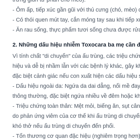
- Ôm ấp, tiếp xúc gần gũi với thú cưng (chó, mèo)
- Có thói quen mút tay, cắn móng tay sau khi tiếp 
- Ăn rau sống, thực phẩm tươi sống chưa được rửa
2. Những dấu hiệu nhiễm Toxocara ba mẹ cần đặ
Vì tính chất "di chuyển" của ấu trùng, các triệu 
hiệu và dễ bị nhầm lẫn với các bệnh lý khác, gây
đặc biệt cảnh giác nếu con xuất hiện các dấu hiệu 
- Dấu hiệu ngoài da: Ngứa da dai dẳng, nổi mề đay
thông thường, đặc biệt ngứa nhiều về đêm hoặc khi
- Triệu chứng toàn thân: Mệt mỏi, biếng ăn, sụt câ
do phản ứng viêm của cơ thể khi ấu trùng di chuyển
khó thở nếu ấu trùng di chuyển đến phổi.
- Tổn thương cơ quan đặc hiệu (nghiêm trọng hơn)