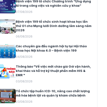
Bệnh viện 199 tổ chức Chương trình “Ứng dụng
AI trong công việc và nghiên cứu y khoa”
07/08/2026
Bệnh viện 199 tổ chức sinh hoạt khoa học lần
thứ 01 cho Mạng lưới Dinh dưỡng lâm sàng năm
2026
06/08/2026
Các chuyên gia đầu ngành hội tụ tại Hội thảo
khoa học Nội khoa 4.0 – Bệnh viện 199
04/08/2026
Thông báo "Về việc mời chào giá Gói vận hành,
khai thác và hỗ trợ kỹ thuật phần mềm HIS &
EMR "
03/08/2026
Tổ chức tập huấn ICD-10, nâng cao chất lượng
mã hóa bệnh tật và quản lý khám chữa bệnh
03/08/2026