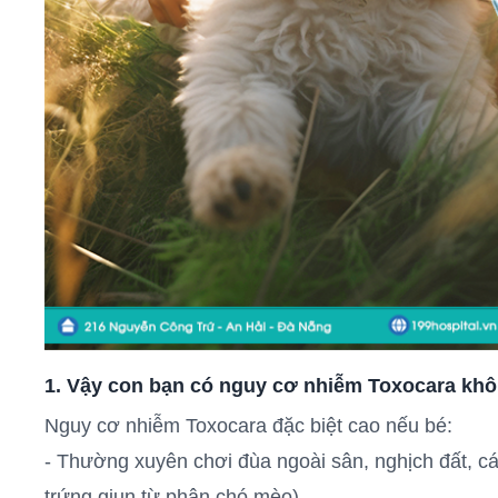
1. Vậy con bạn có nguy cơ nhiễm Toxocara kh
Nguy cơ nhiễm Toxocara đặc biệt cao nếu bé:
- Thường xuyên chơi đùa ngoài sân, nghịch đất, cát
trứng giun từ phân chó mèo).