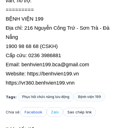
vấn, hỗ trợ.
=========
BỆNH VIỆN 199
Địa chỉ: 216 Nguyễn Công Trứ - Sơn Trà - Đà
Nẵng
1900 98 68 68 (CSKH)
Cấp cứu: 0236 3986881
Email: benhvien199.bca@gmail.com
Website:
https://benhvien199.vn
https://vr360.benhvien199.vnn
Tags:
Phục hồi chức năng lưu động
Bệnh viện 199
Chia sẻ:
Facebook
Zalo
Sao chép link