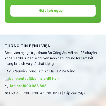
Đặt lịch ngay →
THÔNG TIN BỆNH VIỆN
Bệnh viện hạng I trực thuộc Bộ Công An. Với hơn 22 chuyên
khoa và 200+ bác sĩ chuyên môn cao, chúng tôi cam kết
mang lại dịch vụ y tế chất lượng.
📍
216 Nguyễn Công Trứ, An Hải, TP Đà Nẵng
✉️
banbientap@benhvien199.vn
📞
Hotline: 1900 986 868
⏰
Thứ 2–6: 7:00–11:00 & 13:30–16:30 | Cấp cứu 24/7