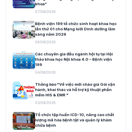
khoa”
07/08/2026
Bệnh viện 199 tổ chức sinh hoạt khoa học
lần thứ 01 cho Mạng lưới Dinh dưỡng lâm
sàng năm 2026
06/08/2026
Các chuyên gia đầu ngành hội tụ tại Hội
thảo khoa học Nội khoa 4.0 – Bệnh viện
199
04/08/2026
Thông báo "Về việc mời chào giá Gói vận
hành, khai thác và hỗ trợ kỹ thuật phần
mềm HIS & EMR "
03/08/2026
Tổ chức tập huấn ICD-10, nâng cao chất
lượng mã hóa bệnh tật và quản lý khám
chữa bệnh