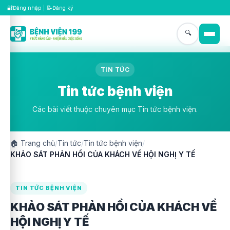
🔐
📝
Đăng nhập
|
Đăng ký
🔍
TIN TỨC
Tin tức bệnh viện
Các bài viết thuộc chuyên mục Tin tức bệnh viện.
🏠
Trang chủ
/
Tin tức
/
Tin tức bệnh viện
/
KHẢO SÁT PHẢN HỒI CỦA KHÁCH VỀ HỘI NGHỊ Y TẾ
TIN TỨC BỆNH VIỆN
KHẢO SÁT PHẢN HỒI CỦA KHÁCH VỀ
HỘI NGHỊ Y TẾ