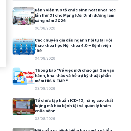
Bệnh viện 199 tổ chức sinh hoạt khoa học
lần thứ 01 cho Mạng lưới Dinh dưỡng lâm
sàng năm 2026
06/08/2026
Các chuyên gia đầu ngành hội tụ tại Hội
thảo khoa học Nội khoa 4.0 – Bệnh viện
199
04/08/2026
Thông báo "Về việc mời chào giá Gói vận
hành, khai thác và hỗ trợ kỹ thuật phần
mềm HIS & EMR "
03/08/2026
Tổ chức tập huấn ICD-10, nâng cao chất
lượng mã hóa bệnh tật và quản lý khám
chữa bệnh
03/08/2026
Hội chẩn ca bệnh hiếm ho ra máu và tổn