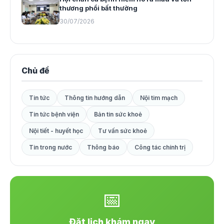
thương phổi bất thường
30/07/2026
Chủ đề
Tin tức
Thông tin hướng dẫn
Nội tim mạch
Tin tức bệnh viện
Bản tin sức khoẻ
Nội tiết - huyết học
Tư vấn sức khoẻ
Tin trong nước
Thông báo
Công tác chính trị
📅
Đặt lịch khám ngay