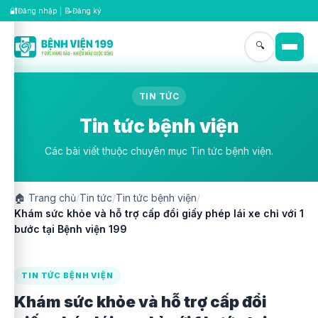
🔐
📝
Đăng nhập
|
Đăng ký
🔍
TIN TỨC
Tin tức bệnh viện
Các bài viết thuộc chuyên mục Tin tức bệnh viện.
🏠
Trang chủ
/
Tin tức
/
Tin tức bệnh viện
/
Khám sức khỏe và hỗ trợ cấp đổi giấy phép lái xe chỉ với 1
bước tại Bệnh viện 199
TIN TỨC BỆNH VIỆN
Khám sức khỏe và hỗ trợ cấp đổi