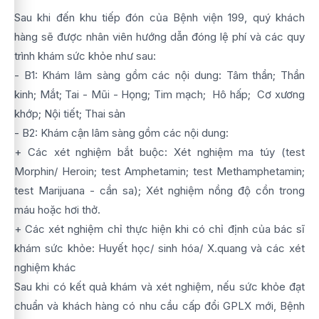
Sau khi đến khu tiếp đón của Bệnh viện 199, quý khách
hàng sẽ được nhân viên hướng dẫn đóng lệ phí và các quy
trình khám sức khỏe như sau:
- B1: Khám lâm sàng gồm các nội dung: Tâm thần; Thần
kinh; Mắt; Tai - Mũi - Họng; Tim mạch; Hô hấp; Cơ xương
khớp; Nội tiết; Thai sản
- B2: Khám cận lâm sàng gồm các nội dung:
+ Các xét nghiệm bắt buộc: Xét nghiệm ma túy (test
Morphin/ Heroin; test Amphetamin; test Methamphetamin;
test Marijuana - cần sa); Xét nghiệm nồng độ cồn trong
máu hoặc hơi thở.
+ Các xét nghiệm chỉ thực hiện khi có chỉ định của bác sĩ
khám sức khỏe: Huyết học/ sinh hóa/ X.quang và các xét
nghiệm khác
Sau khi có kết quả khám và xét nghiệm, nếu sức khỏe đạt
chuẩn và khách hàng có nhu cầu cấp đổi GPLX mới, Bệnh