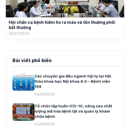
Hội chẩn ca bệnh hiếm ho ra máu và tổn thương phổi
bất thường
30/07/2026
Bài viết phổ biến
Các chuyên gia đầu ngành hội tụ tại Hội
thảo khoa học Nội khoa 4.0 – Bệnh viện
199
04/08/2026
Tổ chức tập huấn ICD-10, nâng cao chất
lượng mã hóa bệnh tật và quản lý khám
chữa bệnh
03/08/2026