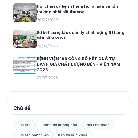
Hội chẩn ca bệnh hiếm ho ra máu và tổn
thương phổi bất thường
30/07/2026
Sơ kết công tác quản lý chất lượng 6 tháng
đầu năm 2026
29/07/2026
BỆNH VIỆN 199 CÔNG BỐ KẾT QUẢ TỰ
ĐÁNH GIÁ CHẤT LƯỢNG BỆNH VIỆN NĂM
2025
29/07/2026
Chủ đề
Tin tức
Thông tin hướng dẫn
Nội tim mạch
Tin tức bệnh viện
Bản tin sức khoẻ