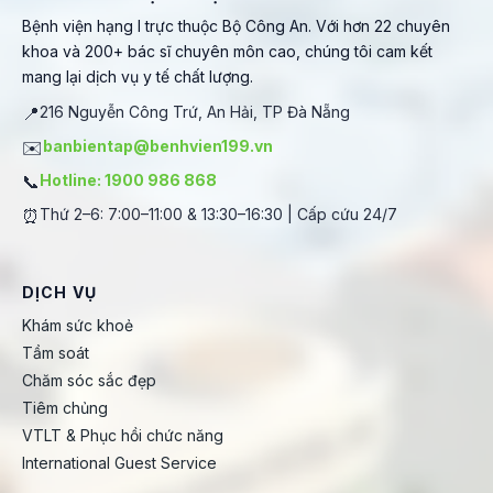
Bệnh viện hạng I trực thuộc Bộ Công An. Với hơn 22 chuyên
khoa và 200+ bác sĩ chuyên môn cao, chúng tôi cam kết
mang lại dịch vụ y tế chất lượng.
📍
216 Nguyễn Công Trứ, An Hải, TP Đà Nẵng
✉️
banbientap@benhvien199.vn
📞
Hotline: 1900 986 868
⏰
Thứ 2–6: 7:00–11:00 & 13:30–16:30 | Cấp cứu 24/7
DỊCH VỤ
Khám sức khoẻ
Tầm soát
Chăm sóc sắc đẹp
Tiêm chủng
VTLT & Phục hồi chức năng
International Guest Service