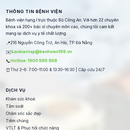
THÔNG TIN BỆNH VIỆN
Bệnh viện hạng I trực thuộc Bộ Công An. Với hơn 22 chuyên
khoa và 200+ bác sĩ chuyên môn cao, chúng tôi cam kết
mang lại dịch vụ y tế chất lượng.
📍
216 Nguyễn Công Trứ, An Hải, TP Đà Nẵng
✉️
banbientap@benhvien199.vn
📞
Hotline: 1900 986 868
⏰
Thứ 2–6: 7:00–11:00 & 13:30–16:30 | Cấp cứu 24/7
DỊCH VỤ
Khám sức khoẻ
Tầm soát
Chăm sóc sắc đẹp
Tiêm chủng
VTLT & Phục hồi chức năng