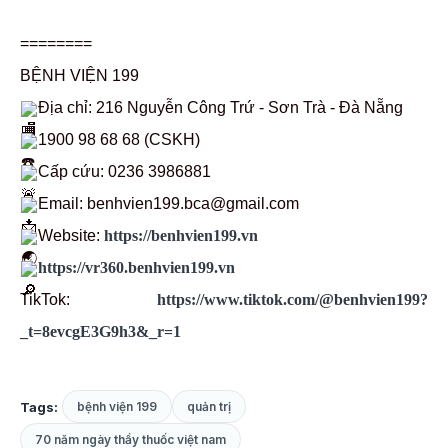
========
BỆNH VIỆN 199
Địa chỉ: 216 Nguyễn Công Trứ - Sơn Trà - Đà Nẵng
1900 98 68 68 (CSKH)
Cấp cứu: 0236 3986881
Email: benhvien199.bca@gmail.com
Website:
https://benhvien199.vn
https://vr360.benhvien199.vn
TikTok:
https://www.tiktok.com/@benhvien199?
_t=8evcgE3G9h3&_r=1
Tags:
bệnh viện 199
quản trị
70 năm ngày thầy thuốc việt nam