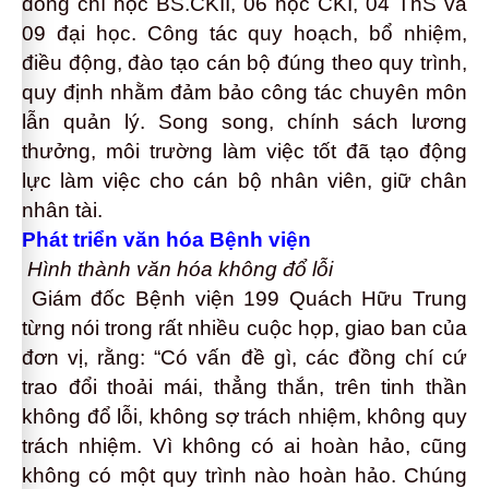
đồng chí học BS.CKII, 06 học CKI, 04 ThS và
09 đại học. Công tác quy hoạch, bổ nhiệm,
điều động, đào tạo cán bộ đúng theo quy trình,
quy định nhằm đảm bảo công tác chuyên môn
lẫn quản lý. Song song, chính sách lương
thưởng, môi trường làm việc tốt đã tạo động
lực làm việc cho cán bộ nhân viên, giữ chân
nhân tài.
Phát triển văn hóa Bệnh viện
Hình thành văn hóa không đổ lỗi
Giám đốc Bệnh viện 199 Quách Hữu Trung
từng nói trong rất nhiều cuộc họp, giao ban của
đơn vị, rằng: “Có vấn đề gì, các đồng chí cứ
trao đổi thoải mái, thẳng thắn, trên tinh thần
không đổ lỗi, không sợ trách nhiệm, không quy
trách nhiệm. Vì không có ai hoàn hảo, cũng
không có một quy trình nào hoàn hảo. Chúng