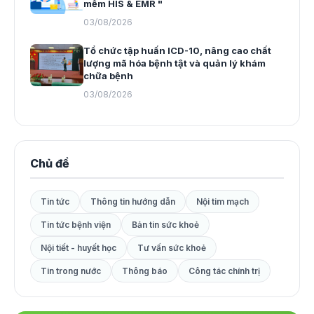
mềm HIS & EMR "
03/08/2026
Tổ chức tập huấn ICD-10, nâng cao chất
lượng mã hóa bệnh tật và quản lý khám
chữa bệnh
03/08/2026
Chủ đề
Tin tức
Thông tin hướng dẫn
Nội tim mạch
Tin tức bệnh viện
Bản tin sức khoẻ
Nội tiết - huyết học
Tư vấn sức khoẻ
Tin trong nước
Thông báo
Công tác chính trị