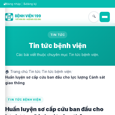
🔐
📝
Đăng nhập
|
Đăng ký
🔍
TIN TỨC
Tin tức bệnh viện
Các bài viết thuộc chuyên mục Tin tức bệnh viện.
🏠
Trang chủ
/
Tin tức
/
Tin tức bệnh viện
/
Huấn luyện sơ cấp cứu ban đầu cho lực lượng Cảnh sát
giao thông
TIN TỨC BỆNH VIỆN
Huấn luyện sơ cấp cứu ban đầu cho