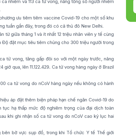
6 ca nhiễm và 113 ca tử vong, nâng tổng số người nhiễm
.
phương ưu tiêm tiêm vaccine Covid-19 cho một số khu
ng tuần gần đây, trong đó có cả thủ đô New Delhi.
từ giữa tháng 1 và ít nhất 12 triệu nhân viên y tế cùng
 Độ đặt mục tiêu tiêm chủng cho 300 triệu người trong
 ca tử vong, tăng gấp đôi so với một ngày trước, nâng
 giờ qua, lên 11.122.429. Ca tử vong hàng ngày ở Brazil
3.000 ca tử vong do nCoV hàng ngày nếu không có hành
u hiệu áp đặt thêm biện pháp hạn chế ngăn Covid-19 do
ên tục hạ thấp mức độ nghiêm trọng của đại dịch toàn
au khi ghi nhận số ca tử vong do nCoV cao kỷ lục hai
g bên bờ vực sụp đổ, trong khi Tổ chức Y tế Thế giới