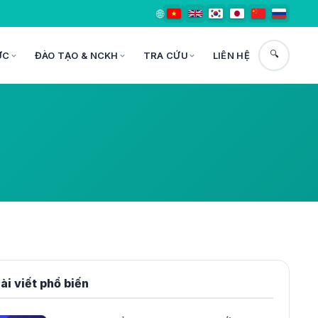
🌐
🔍
ỨC
ĐÀO TẠO & NCKH
TRA CỨU
LIÊN HỆ
ài viết phổ biến