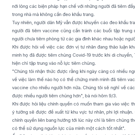
nới lỏng các biện pháp hạn chế với những người đã tiêm đầ
trong nhà mà không cần đeo khẩu trang.
Tuy nhiên, người dân Mỹ vẫn được khuyến cáo đeo khẩu tran
người đã tiêm vaccine cũng cần tránh các buổi tập trung đ
người chưa tiêm phòng từ các gia đình khác nhau hoặc ngườ
Khi được hỏi về việc các đơn vị tư nhân đang thảo luận k
minh họ đã được tiêm chủng Covid-19 trước khi di chuyển, 
hiện chỉ tập trung vào nỗ lực tiêm chủng.
"Chúng tôi nhận thức được rằng khi ngày càng có nhiều ng
về việc làm thế nào họ có thể chứng minh mình đã tiêm vacc
vaccine cho nhiều người hơn nữa. Chúng tôi sẽ nghĩ về các
được nhiều người tiêm chủng hơn", bà nói hôm 9/3.
Khi được hỏi liệu chính quyền có muốn tham gia vào việc th
ý tưởng sẽ được đề xuất từ khu vực tư nhân, phi lợi nhuận
chính quyền liên bang hướng tới lúc này chỉ là tiêm chủng t
có thể sử dụng nguồn lực của mình một cách tốt nhất".