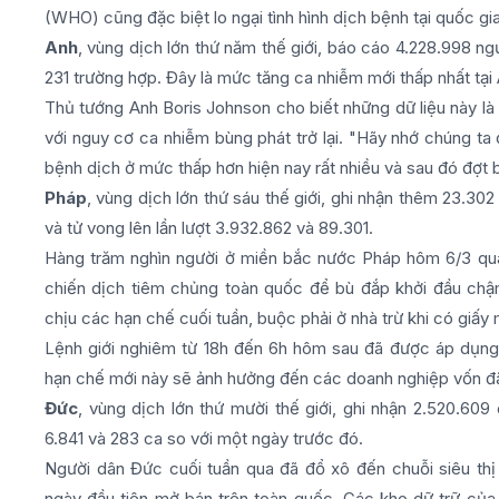
(WHO) cũng đặc biệt lo ngại tình hình dịch bệnh tại quốc g
Anh
, vùng dịch lớn thứ năm thế giới, báo cáo 4.228.998 ng
231 trường hợp. Đây là mức tăng ca nhiễm mới thấp nhất tại
Thủ tướng Anh Boris Johnson cho biết những dữ liệu này là
với nguy cơ ca nhiễm bùng phát trở lại. "Hãy nhớ chúng t
bệnh dịch ở mức thấp hơn hiện nay rất nhiều và sau đó đợt b
Pháp
, vùng dịch lớn thứ sáu thế giới, ghi nhận thêm 23.30
và tử vong lên lần lượt 3.932.862 và 89.301.
Hàng trăm nghìn người ở miền bắc nước Pháp hôm 6/3 quay 
chiến dịch tiêm chủng toàn quốc để bù đắp khởi đầu chậm
chịu các hạn chế cuối tuần, buộc phải ở nhà trừ khi có giấy 
Lệnh giới nghiêm từ 18h đến 6h hôm sau đã được áp dụng
hạn chế mới này sẽ ảnh hưởng đến các doanh nghiệp vốn đ
Đức
, vùng dịch lớn thứ mười thế giới, ghi nhận 2.520.609
6.841 và 283 ca so với một ngày trước đó.
Người dân Đức cuối tuần qua đã đổ xô đến chuỗi siêu thị
ngày đầu tiên mở bán trên toàn quốc. Các kho dữ trữ của A