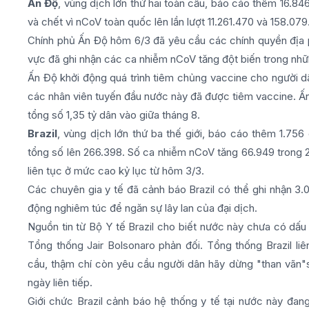
Ấn Độ
, vùng dịch lớn thứ hai toàn cầu, báo cáo thêm 16.84
và chết vì nCoV toàn quốc lên lần lượt 11.261.470 và 158.079
Chính phủ Ấn Độ hôm 6/3 đã yêu cầu các chính quyền địa 
vực đã ghi nhận các ca nhiễm nCoV tăng đột biến trong nhữ
Ấn Độ khởi động quá trình tiêm chủng vaccine cho người dân 
các nhân viên tuyến đầu nước này đã được tiêm vaccine. Ấn
tổng số 1,35 tỷ dân vào giữa tháng 8.
Brazil
, vùng dịch lớn thứ ba thế giới, báo cáo thêm 1.756
tổng số lên 266.398. Số ca nhiễm nCoV tăng 66.949 trong 24
liên tục ở mức cao kỷ lục từ hôm 3/3.
Các chuyên gia y tế đã cảnh báo Brazil có thể ghi nhận 
động nghiêm túc để ngăn sự lây lan của đại dịch.
Nguồn tin từ Bộ Y tế Brazil cho biết nước này chưa có dấ
Tổng thống Jair Bolsonaro phản đối. Tổng thống Brazil li
cầu, thậm chí còn yêu cầu người dân hãy dừng "than vãn"s
ngày liên tiếp.
Giới chức Brazil cảnh báo hệ thống y tế tại nước này đan