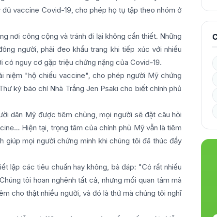
y đủ vaccine Covid-19, cho phép họ tụ tập theo nhóm ở
g nơi công cộng và tránh đi lại không cần thiết. Những
C
ông người, phải đeo khẩu trang khi tiếp xúc với nhiều
i có nguy cơ gặp triệu chứng nặng của Covid-19.
hái niệm "hộ chiếu vaccine", cho phép người Mỹ chứng
Thư ký báo chí Nhà Trắng Jen Psaki cho biết chính phủ
ười dân Mỹ được tiêm chủng, mọi người sẽ đặt câu hỏi
ine... Hiện tại, trọng tâm của chính phủ Mỹ vẫn là tiêm
h giúp mọi người chứng minh khi chúng tôi đã thúc đẩy
iết lập các tiêu chuẩn hay không, bà đáp: "Có rất nhiều
. Chúng tôi hoan nghênh tất cả, nhưng mối quan tâm mà
hêm cho thật nhiều người, và đó là thứ mà chúng tôi nghĩ