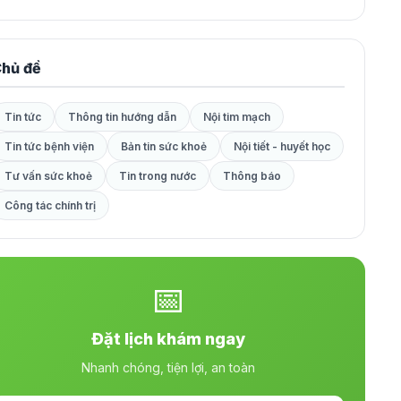
hủ đề
Tin tức
Thông tin hướng dẫn
Nội tim mạch
Tin tức bệnh viện
Bản tin sức khoẻ
Nội tiết - huyết học
Tư vấn sức khoẻ
Tin trong nước
Thông báo
Công tác chính trị
📅
Đặt lịch khám ngay
Nhanh chóng, tiện lợi, an toàn