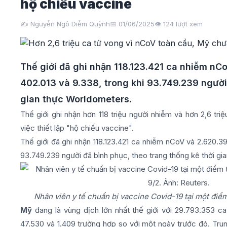
hộ chiếu vaccine
✍️ Nguyễn Ngô Diễm Quỳnh
📅 01/06/2025
👁️
124
lượt xem
Thế giới đã ghi nhận 118.123.421 ca nhiễm nCo
402.013 và 9.338, trong khi 93.749.239 người
gian thực Worldometers.
Thế giới ghi nhận hơn 118 triệu người nhiễm và hơn 2,6 tr
việc thiết lập "hộ chiếu vaccine".
Thế giới đã ghi nhận 118.123.421 ca nhiễm nCoV và 2.620.39
93.749.239 người đã bình phục, theo trang thống kê thời g
Nhân viên y tế chuẩn bị vaccine Covid-19 tại một điể
Mỹ
đang là vùng dịch lớn nhất thế giới với 29.793.353 c
47.530 và 1.409 trường hợp so với một ngày trước đó. T