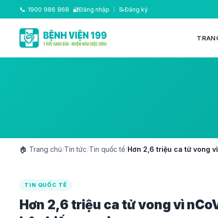
📞
1900 986 868
🔐
Đăng nhập
|
📝
Đăng ký
TRAN
🏠
Trang chủ
/
Tin tức
/
Tin quốc tế
/
Hơn 2,6 triệu ca tử vong 
TIN QUỐC TẾ
Hơn 2,6 triệu ca tử vong vì nCo