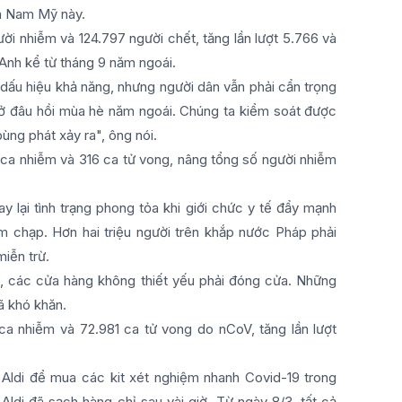
ia Nam Mỹ này.
ười nhiễm và 124.797 người chết, tăng lần lượt 5.766 và
 Anh kể từ tháng 9 năm ngoái.
 dấu hiệu khả năng, nhưng người dân vẫn phải cẩn trọng
a ở đâu hồi mùa hè năm ngoái. Chúng ta kiểm soát được
ùng phát xảy ra", ông nói.
2 ca nhiễm và 316 ca tử vong, nâng tổng số người nhiễm
lại tình trạng phong tỏa khi giới chức y tế đẩy mạnh
 chạp. Hơn hai triệu người trên khắp nước Pháp phải
miễn trừ.
, các cửa hàng không thiết yếu phải đóng cửa. Những
ã khó khăn.
 ca nhiễm và 72.981 ca tử vong do nCoV, tăng lần lượt
 Aldi để mua các kit xét nghiệm nhanh Covid-19 trong
ldi đã sạch hàng chỉ sau vài giờ. Từ ngày 8/3, tất cả