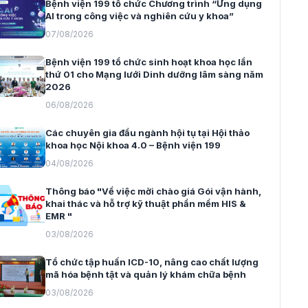
Bệnh viện 199 tổ chức Chương trình “Ứng dụng
AI trong công việc và nghiên cứu y khoa”
07/08/2026
Bệnh viện 199 tổ chức sinh hoạt khoa học lần
thứ 01 cho Mạng lưới Dinh dưỡng lâm sàng năm
2026
06/08/2026
Các chuyên gia đầu ngành hội tụ tại Hội thảo
khoa học Nội khoa 4.0 – Bệnh viện 199
04/08/2026
Thông báo "Về việc mời chào giá Gói vận hành,
khai thác và hỗ trợ kỹ thuật phần mềm HIS &
EMR "
03/08/2026
Tổ chức tập huấn ICD-10, nâng cao chất lượng
mã hóa bệnh tật và quản lý khám chữa bệnh
03/08/2026