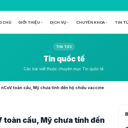
G CHỦ
GIỚI THIỆU
DỊCH VỤ
CHUYÊN KHOA
TIN T
TIN TỨC
Tin quốc tế
Các bài viết thuộc chuyên mục Tin quốc tế.
vì nCoV toàn cầu, Mỹ chưa tính đến hộ chiếu vaccine
B
V toàn cầu, Mỹ chưa tính đến