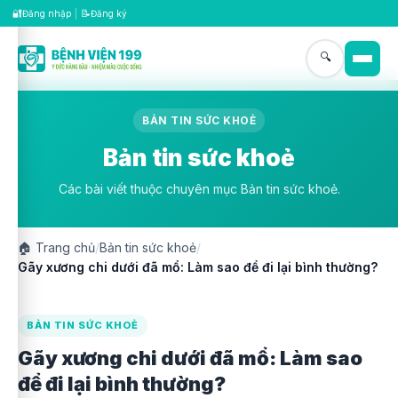
🔐
📝
Đăng nhập
|
Đăng ký
🔍
BẢN TIN SỨC KHOẺ
Bản tin sức khoẻ
Các bài viết thuộc chuyên mục Bản tin sức khoẻ.
🏠
Trang chủ
/
Bản tin sức khoẻ
/
Gãy xương chi dưới đã mổ: Làm sao để đi lại bình thường?
BẢN TIN SỨC KHOẺ
Gãy xương chi dưới đã mổ: Làm sao
để đi lại bình thường?