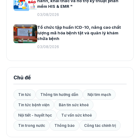
hành, khai thác và hỗ trợ kỹ thuật phần
mềm HIS & EMR "
03/08/2026
Tổ chức tập huấn ICD-10, nâng cao chất
lượng mã hóa bệnh tật và quản lý khám
chữa bệnh
03/08/2026
Chủ đề
Tin tức
Thông tin hướng dẫn
Nội tim mạch
Tin tức bệnh viện
Bản tin sức khoẻ
Nội tiết - huyết học
Tư vấn sức khoẻ
Tin trong nước
Thông báo
Công tác chính trị