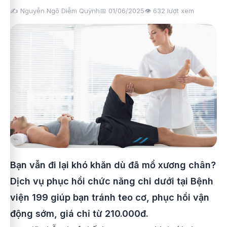
✍️ Nguyễn Ngô Diễm Quỳnh
📅 01/06/2025
👁️
632
lượt xem
Bạn vẫn đi lại khó khăn dù đã mổ xương chân?
Dịch vụ phục hồi chức năng chi dưới tại Bệnh
viện 199 giúp bạn tránh teo cơ, phục hồi vận
động sớm, giá chỉ từ 210.000đ.