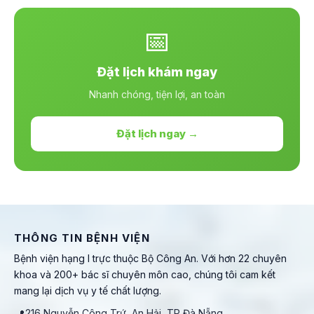
📅
Đặt lịch khám ngay
Nhanh chóng, tiện lợi, an toàn
Đặt lịch ngay →
THÔNG TIN BỆNH VIỆN
Bệnh viện hạng I trực thuộc Bộ Công An. Với hơn 22 chuyên
khoa và 200+ bác sĩ chuyên môn cao, chúng tôi cam kết
mang lại dịch vụ y tế chất lượng.
📍
216 Nguyễn Công Trứ, An Hải, TP Đà Nẵng