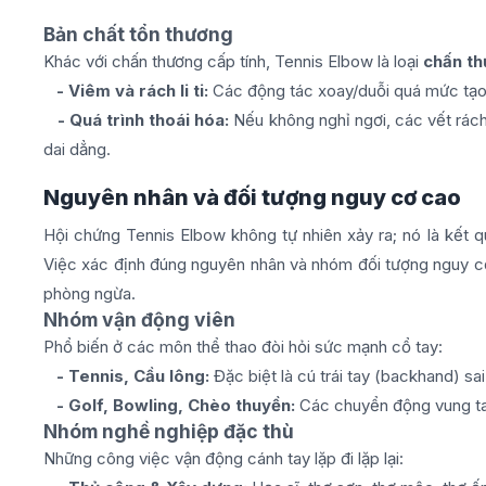
Bản chất tổn thương
Khác với chấn thương cấp tính, Tennis Elbow là loại
chấn th
- Viêm và rách li ti:
Các động tác xoay/duỗi quá mức tạo r
- Quá trình thoái hóa:
Nếu không nghỉ ngơi, các vết rác
dai dẳng.
Nguyên nhân và đối tượng nguy cơ cao
Hội chứng Tennis Elbow không tự nhiên xảy ra; nó là kết qu
Việc xác định đúng nguyên nhân và nhóm đối tượng nguy cơ
phòng ngừa.
Nhóm vận động viên
Phổ biến ở các môn thể thao đòi hỏi sức mạnh cổ tay:
- Tennis, Cầu lông:
Đặc biệt là cú trái tay (backhand) sa
- Golf, Bowling, Chèo thuyền:
Các chuyển động vung tay 
Nhóm nghề nghiệp đặc thù
Những công việc vận động cánh tay lặp đi lặp lại: