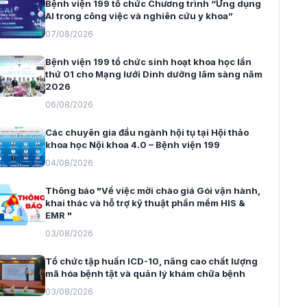
Bệnh viện 199 tổ chức Chương trình “Ứng dụng
AI trong công việc và nghiên cứu y khoa”
07/08/2026
Bệnh viện 199 tổ chức sinh hoạt khoa học lần
thứ 01 cho Mạng lưới Dinh dưỡng lâm sàng năm
2026
06/08/2026
Các chuyên gia đầu ngành hội tụ tại Hội thảo
khoa học Nội khoa 4.0 – Bệnh viện 199
04/08/2026
Thông báo "Về việc mời chào giá Gói vận hành,
khai thác và hỗ trợ kỹ thuật phần mềm HIS &
EMR "
03/08/2026
Tổ chức tập huấn ICD-10, nâng cao chất lượng
mã hóa bệnh tật và quản lý khám chữa bệnh
03/08/2026