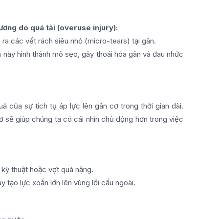
ương do quá tải (overuse injury):
a các vết rách siêu nhỏ (micro-tears) tại gân.
h này hình thành mô sẹo, gây thoái hóa gân và đau nhức
ả của sự tích tụ áp lực lên gân cơ trong thời gian dài.
 sẽ giúp chúng ta có cái nhìn chủ động hơn trong việc
i kỹ thuật hoặc vợt quá nặng.
tạo lực xoắn lớn lên vùng lồi cầu ngoài.