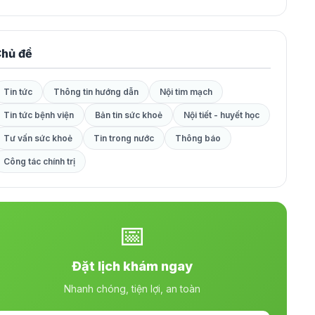
hủ đề
Tin tức
Thông tin hướng dẫn
Nội tim mạch
Tin tức bệnh viện
Bản tin sức khoẻ
Nội tiết - huyết học
Tư vấn sức khoẻ
Tin trong nước
Thông báo
Công tác chính trị
📅
Đặt lịch khám ngay
Nhanh chóng, tiện lợi, an toàn