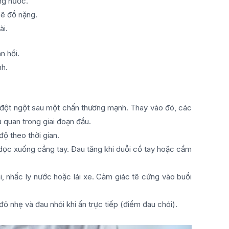
ng nước.
bê đồ nặng.
ài.
n hồi.
nh.
 đột ngột sau một chấn thương mạnh. Thay vào đó, các
 quan trong giai đoạn đầu.
ộ theo thời gian.
n dọc xuống cẳng tay. Đau tăng khi duỗi cổ tay hoặc cầm
ai, nhấc ly nước hoặc lái xe. Cảm giác tê cứng vào buổi
đỏ nhẹ và đau nhói khi ấn trực tiếp (điểm đau chói).