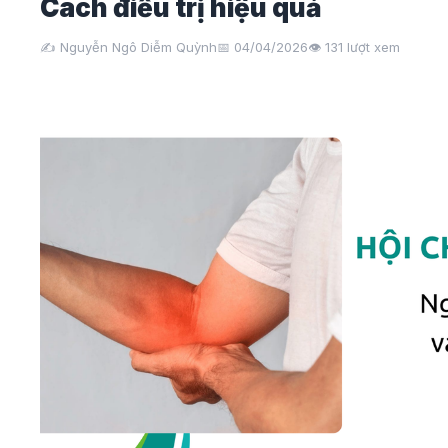
Cách điều trị hiệu quả
✍️ Nguyễn Ngô Diễm Quỳnh
📅 04/04/2026
👁️
131
lượt xem