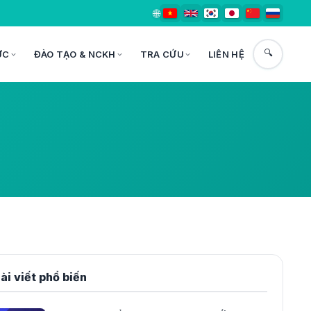
🌐
🔍
ỨC
ĐÀO TẠO & NCKH
TRA CỨU
LIÊN HỆ
ài viết phổ biến