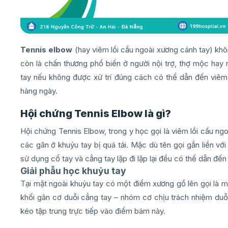
Tennis elbow
(hay viêm lồi cầu ngoài xương cánh tay) kh
còn là chấn thương phổ biến ở người nội trợ, thợ mộc ha
tay nếu không được xử trí đúng cách có thể dẫn đến viêm
hàng ngày.
Hội chứng Tennis Elbow là gì?
Hội chứng Tennis Elbow, trong y học gọi là viêm lồi cầu ngo
các gân ở khuỷu tay bị quá tải. Mặc dù tên gọi gắn liền v
sử dụng cổ tay và cẳng tay lặp đi lặp lại đều có thể dẫn đến
Giải phẫu học khuỷu tay
Tại mặt ngoài khuỷu tay có một điểm xương gồ lên gọi là 
khối gân cơ duỗi cẳng tay – nhóm cơ chịu trách nhiệm duỗi
kéo tập trung trực tiếp vào điểm bám này.