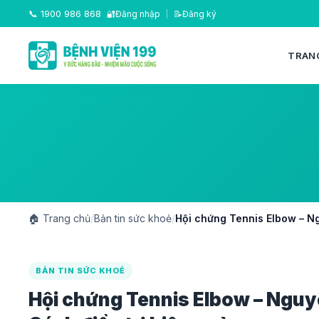
📞
1900 986 868
🔐
Đăng nhập
|
📝
Đăng ký
TRAN
🏠
Trang chủ
/
Bản tin sức khoẻ
/
Hội chứng Tennis Elbow – Ng
BẢN TIN SỨC KHOẺ
Hội chứng Tennis Elbow – Nguy