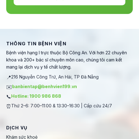
THÔNG TIN BỆNH VIỆN
Bệnh viện hạng I trực thuộc Bộ Công An. Với hơn 22 chuyên
khoa và 200+ bác sĩ chuyên môn cao, chúng tôi cam kết
mang lại dịch vụ y tế chất lượng.
📍
216 Nguyễn Công Trứ, An Hải, TP Đà Nẵng
✉️
banbientap@benhvien199.vn
📞
Hotline: 1900 986 868
⏰
Thứ 2–6: 7:00–11:00 & 13:30–16:30 | Cấp cứu 24/7
DỊCH VỤ
Khám sức khoẻ