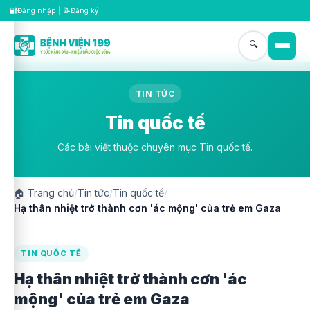
🔐
📝
Đăng nhập
|
Đăng ký
🔍
TIN TỨC
Tin quốc tế
Các bài viết thuộc chuyên mục Tin quốc tế.
🏠
Trang chủ
/
Tin tức
/
Tin quốc tế
/
Hạ thân nhiệt trở thành cơn 'ác mộng' của trẻ em Gaza
TIN QUỐC TẾ
Hạ thân nhiệt trở thành cơn 'ác
mộng' của trẻ em Gaza