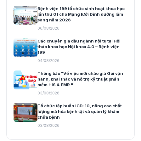
Bệnh viện 199 tổ chức sinh hoạt khoa học
lần thứ 01 cho Mạng lưới Dinh dưỡng lâm
sàng năm 2026
06/08/2026
Các chuyên gia đầu ngành hội tụ tại Hội
thảo khoa học Nội khoa 4.0 – Bệnh viện
199
04/08/2026
Thông báo "Về việc mời chào giá Gói vận
hành, khai thác và hỗ trợ kỹ thuật phần
mềm HIS & EMR "
03/08/2026
Tổ chức tập huấn ICD-10, nâng cao chất
lượng mã hóa bệnh tật và quản lý khám
chữa bệnh
03/08/2026