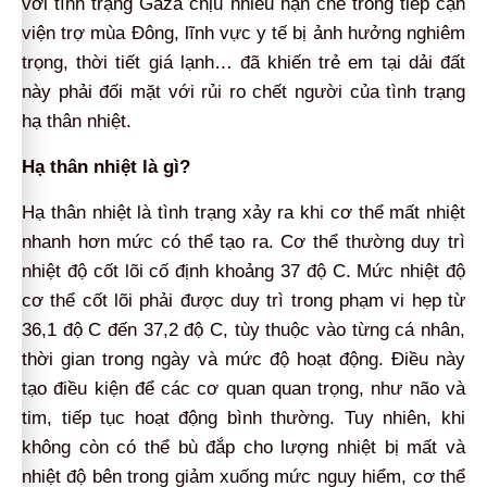
với tình trạng Gaza chịu nhiều hạn chế trong tiếp cận
viện trợ mùa Đông, lĩnh vực y tế bị ảnh hưởng nghiêm
trọng, thời tiết giá lạnh… đã khiến trẻ em tại dải đất
này phải đối mặt với rủi ro chết người của tình trạng
hạ thân nhiệt.
Hạ thân nhiệt là gì?
Hạ thân nhiệt là tình trạng xảy ra khi cơ thể mất nhiệt
nhanh hơn mức có thể tạo ra. Cơ thể thường duy trì
nhiệt độ cốt lõi cố định khoảng 37 độ C. Mức nhiệt độ
cơ thể cốt lõi phải được duy trì trong phạm vi hẹp từ
36,1 độ C đến 37,2 độ C, tùy thuộc vào từng cá nhân,
thời gian trong ngày và mức độ hoạt động. Điều này
tạo điều kiện để các cơ quan quan trọng, như não và
tim, tiếp tục hoạt động bình thường. Tuy nhiên, khi
không còn có thể bù đắp cho lượng nhiệt bị mất và
nhiệt độ bên trong giảm xuống mức nguy hiểm, cơ thể