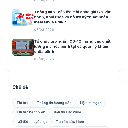
04/08/2026
Thông báo "Về việc mời chào giá Gói vận
hành, khai thác và hỗ trợ kỹ thuật phần
mềm HIS & EMR "
03/08/2026
Tổ chức tập huấn ICD-10, nâng cao chất
lượng mã hóa bệnh tật và quản lý khám
chữa bệnh
03/08/2026
Chủ đề
Tin tức
Thông tin hướng dẫn
Nội tim mạch
Tin tức bệnh viện
Bản tin sức khoẻ
Nội tiết - huyết học
Tư vấn sức khoẻ