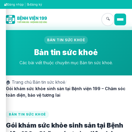
🔐
📝
Đăng nhập
|
Đăng ký
🔍
BẢN TIN SỨC KHOẺ
Bản tin sức khoẻ
Các bài viết thuộc chuyên mục Bản tin sức khoẻ.
🏠
Trang chủ
/
Bản tin sức khoẻ
/
Gói khám sức khỏe sinh sản tại Bệnh viện 199 – Chăm sóc
toàn diện, bảo vệ tương lai
BẢN TIN SỨC KHOẺ
Gói khám sức khỏe sinh sản tại Bệnh