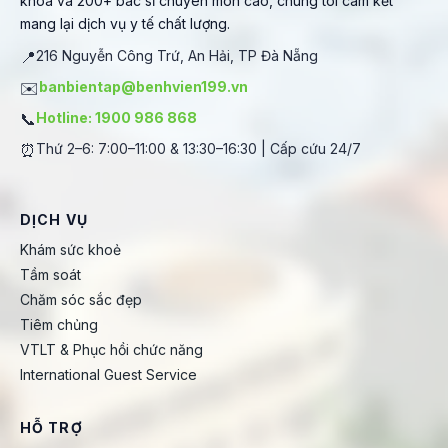
khoa và 200+ bác sĩ chuyên môn cao, chúng tôi cam kết
mang lại dịch vụ y tế chất lượng.
📍
216 Nguyễn Công Trứ, An Hải, TP Đà Nẵng
✉️
banbientap@benhvien199.vn
📞
Hotline: 1900 986 868
⏰
Thứ 2–6: 7:00–11:00 & 13:30–16:30 | Cấp cứu 24/7
DỊCH VỤ
Khám sức khoẻ
Tầm soát
Chăm sóc sắc đẹp
Tiêm chủng
VTLT & Phục hồi chức năng
International Guest Service
HỖ TRỢ