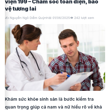
viện 199 – Chăm sóc toàn diện, bảo
vệ tương lai
✍️ Nguyễn Ngô Diễm Quỳnh
📅 01/06/2025
👁️
242
lượt xem
Khám sức khỏe sinh sản là bước kiểm tra
quan trọng giúp cả nam và nữ hiểu rõ về khả