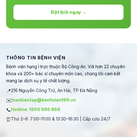
Đặt lịch ngay →
THÔNG TIN BỆNH VIỆN
Bệnh viện hạng I trực thuộc Bộ Công An. Với hơn 22 chuyên
khoa và 200+ bác sĩ chuyên môn cao, chúng tôi cam kết
mang lại dịch vụ y tế chất lượng.
📍
216 Nguyễn Công Trứ, An Hải, TP Đà Nẵng
✉️
banbientap@benhvien199.vn
📞
Hotline: 1900 986 868
⏰
Thứ 2–6: 7:00–11:00 & 13:30–16:30 | Cấp cứu 24/7