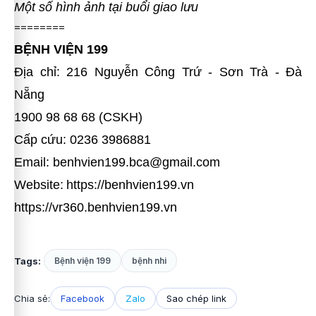
Một số hình ảnh tại buổi giao lưu
========
BỆNH VIỆN 199
Địa chỉ: 216 Nguyễn Công Trứ - Sơn Trà - Đà
Nẵng
1900 98 68 68 (CSKH)
Cấp cứu: 0236 3986881
Email: benhvien199.bca@gmail.com
Website:
https://benhvien199.vn
https://vr360.benhvien199.vn
Tags:
Bệnh viện 199
bệnh nhi
Chia sẻ:
Facebook
Zalo
Sao chép link