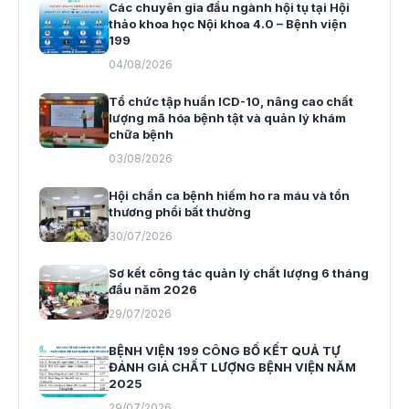
Các chuyên gia đầu ngành hội tụ tại Hội
thảo khoa học Nội khoa 4.0 – Bệnh viện
199
04/08/2026
Tổ chức tập huấn ICD-10, nâng cao chất
lượng mã hóa bệnh tật và quản lý khám
chữa bệnh
03/08/2026
Hội chẩn ca bệnh hiếm ho ra máu và tổn
thương phổi bất thường
30/07/2026
Sơ kết công tác quản lý chất lượng 6 tháng
đầu năm 2026
29/07/2026
BỆNH VIỆN 199 CÔNG BỐ KẾT QUẢ TỰ
ĐÁNH GIÁ CHẤT LƯỢNG BỆNH VIỆN NĂM
2025
29/07/2026