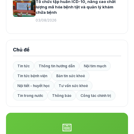
Tổ chức tập huấn ICD-10, nâng cao chất
lượng mã hóa bệnh tật và quản lý khám
chữa bệnh
03/08/2026
Chủ đề
Tin tức
Thông tin hướng dẫn
Nội tim mạch
Tin tức bệnh viện
Bản tin sức khoẻ
Nội tiết - huyết học
Tư vấn sức khoẻ
Tin trong nước
Thông báo
Công tác chính trị
📅