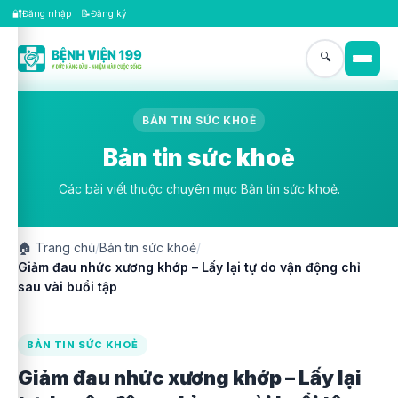
🔐
📝
Đăng nhập
|
Đăng ký
🔍
BẢN TIN SỨC KHOẺ
Bản tin sức khoẻ
Các bài viết thuộc chuyên mục Bản tin sức khoẻ.
🏠
Trang chủ
/
Bản tin sức khoẻ
/
Giảm đau nhức xương khớp – Lấy lại tự do vận động chỉ
sau vài buổi tập
BẢN TIN SỨC KHOẺ
Giảm đau nhức xương khớp – Lấy lại