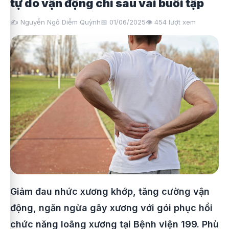
tự do vận động chỉ sau vài buổi tập
✍️ Nguyễn Ngô Diễm Quỳnh
📅 01/06/2025
👁️
454
lượt xem
Giảm đau nhức xương khớp, tăng cường vận
động, ngăn ngừa gãy xương với gói phục hồi
chức năng loãng xương tại Bệnh viện 199. Phù