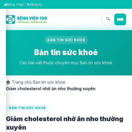
🔐
📝
Đăng nhập
|
Đăng ký
🔍
BẢN TIN SỨC KHOẺ
Bản tin sức khoẻ
Các bài viết thuộc chuyên mục Bản tin sức khoẻ.
🏠
Trang chủ
/
Bản tin sức khoẻ
/
Giảm cholesterol nhờ ăn nho thường xuyên
BẢN TIN SỨC KHOẺ
Giảm cholesterol nhờ ăn nho thường
xuyên