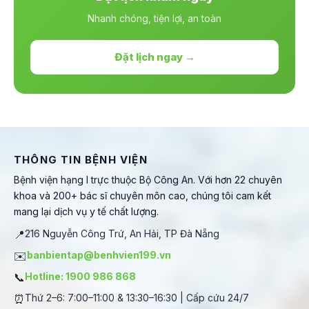
Nhanh chóng, tiện lợi, an toàn
Đặt lịch ngay →
THÔNG TIN BỆNH VIỆN
Bệnh viện hạng I trực thuộc Bộ Công An. Với hơn 22 chuyên
khoa và 200+ bác sĩ chuyên môn cao, chúng tôi cam kết
mang lại dịch vụ y tế chất lượng.
📍
216 Nguyễn Công Trứ, An Hải, TP Đà Nẵng
✉️
banbientap@benhvien199.vn
📞
Hotline: 1900 986 868
⏰
Thứ 2–6: 7:00–11:00 & 13:30–16:30 | Cấp cứu 24/7