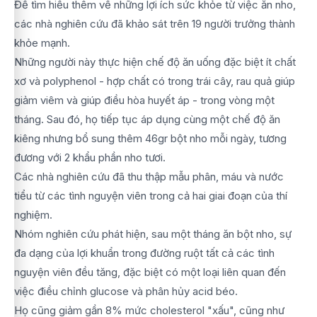
Để tìm hiểu thêm về những lợi ích sức khỏe từ việc ăn nho,
các nhà nghiên cứu đã khảo sát trên 19 người trưởng thành
khỏe mạnh.
Những người này thực hiện chế độ ăn uống đặc biệt ít chất
xơ và polyphenol - hợp chất có trong trái cây, rau quả giúp
giảm viêm và giúp điều hòa huyết áp - trong vòng một
tháng. Sau đó, họ tiếp tục áp dụng cùng một chế độ ăn
kiêng nhưng bổ sung thêm 46gr bột nho mỗi ngày, tương
đương với 2 khẩu phần nho tươi.
Các nhà nghiên cứu đã thu thập mẫu phân, máu và nước
tiểu từ các tình nguyện viên trong cả hai giai đoạn của thí
nghiệm.
Nhóm nghiên cứu phát hiện, sau một tháng ăn bột nho, sự
đa dạng của lợi khuẩn trong đường ruột tất cả các tình
nguyện viên đều tăng, đặc biệt có một loại liên quan đến
việc điều chỉnh glucose và phân hủy acid béo.
Họ cũng giảm gần 8% mức cholesterol "xấu", cũng như