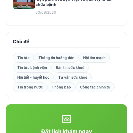
chữa bệnh
03/08/2026
Chủ đề
Tin tức
Thông tin hướng dẫn
Nội tim mạch
Tin tức bệnh viện
Bản tin sức khoẻ
Nội tiết - huyết học
Tư vấn sức khoẻ
Tin trong nước
Thông báo
Công tác chính trị
📅
Đặt lịch khám ngay