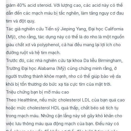
giảm 40% acid steroid. Với lượng cao, các acid này có thể
dẫn đến các mạch máu bị tắc nghẽn, làm tăng nguy cơ đau
tim và đột quỵ.
Tác giả nghiên cứu Tiến sỹ Jieping Yang, Đại học California
(Mỹ), cho rằng, tác dụng này có thể là do nho là một nguồn
giàu chất xơ và polyphenol, cả hai đều mang lại lợi ích cho
đường ruột và hệ tim mạch.
Trước đó, các nhà nghiên cứu tại khoa Da liễu Birmingham,
Trường Đại học Alabama (Mỹ) cũng chứng minh rằng, ở
người trưởng thành khỏe mạnh, nho có thể giúp bảo vệ da
khỏi bị tổn thương do bức xạ tia cực tím của mặt trời.
Triệu chứng bạn bị mỡ máu cao
Theo Healthline, nếu mức cholesterol LDL của bạn quá cao
hoặc mức cholesterol HDL quá thấp, chất béo sẽ tích tụ
trong mạch máu. Những cặn lắng này sẽ gây khó khăn cho
việc lưu thông máu qua động mạch của bạn. Điều này có