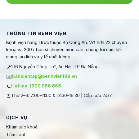
THÔNG TIN BỆNH VIỆN
Bệnh viện hạng I trực thuộc Bộ Công An. Với hơn 22 chuyên
khoa và 200+ bác sĩ chuyên môn cao, chúng tôi cam kết
mang lại dịch vụ y tế chất lượng.
📍
216 Nguyễn Công Trứ, An Hải, TP Đà Nẵng
✉️
banbientap@benhvien199.vn
📞
Hotline: 1900 986 868
⏰
Thứ 2–6: 7:00–11:00 & 13:30–16:30 | Cấp cứu 24/7
DỊCH VỤ
Khám sức khoẻ
Tầm soát