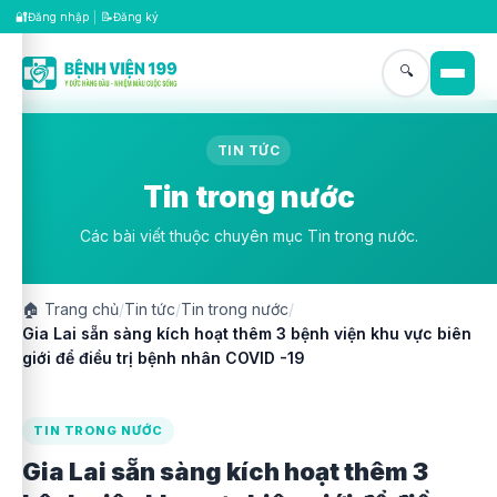
🔐
📝
Đăng nhập
|
Đăng ký
🔍
TIN TỨC
Tin trong nước
Các bài viết thuộc chuyên mục Tin trong nước.
🏠
Trang chủ
/
Tin tức
/
Tin trong nước
/
Gia Lai sẵn sàng kích hoạt thêm 3 bệnh viện khu vực biên
giới để điều trị bệnh nhân COVID -19
TIN TRONG NƯỚC
Gia Lai sẵn sàng kích hoạt thêm 3