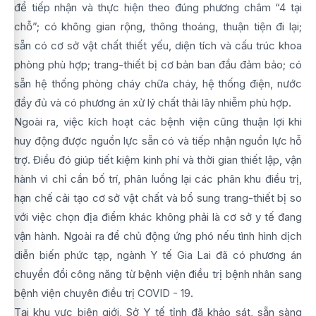
để tiếp nhận và thực hiện theo đúng phương châm “4 tại
chỗ”; có không gian rộng, thông thoáng, thuận tiện đi lại;
sẵn có cơ sở vật chất thiết yếu, diện tích và cấu trúc khoa
phòng phù hợp; trang-thiết bị cơ bản ban đầu đảm bảo; có
sẵn hệ thống phòng cháy chữa cháy, hệ thống điện, nước
đầy đủ và có phương án xử lý chất thải lây nhiễm phù hợp.
Ngoài ra, việc kích hoạt các bệnh viện cũng thuận lợi khi
huy động được nguồn lực sẵn có và tiếp nhận nguồn lực hỗ
trợ. Điều đó giúp tiết kiệm kinh phí và thời gian thiết lập, vận
hành vì chỉ cần bố trí, phân luồng lại các phân khu điều trị,
hạn chế cải tạo cơ sở vật chất và bổ sung trang-thiết bị so
với việc chọn địa điểm khác không phải là cơ sở y tế đang
vận hành. Ngoài ra để chủ động ứng phó nếu tình hình dịch
diễn biến phức tạp, ngành Y tế Gia Lai đã có phương án
chuyển đổi công năng từ bệnh viện điều trị bệnh nhân sang
bệnh viện chuyên điều trị COVID - 19.
Tại khu vực biên giới, Sở Y tế tỉnh đã khảo sát, sẵn sàng