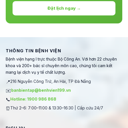
Đặt lịch ngay →
THÔNG TIN BỆNH VIỆN
Bệnh viện hạng I trực thuộc Bộ Công An. Với hơn 22 chuyên
khoa và 200+ bác sĩ chuyên môn cao, chúng tôi cam kết
mang lại dịch vụ y tế chất lượng.
📍
216 Nguyễn Công Trứ, An Hải, TP Đà Nẵng
✉️
banbientap@benhvien199.vn
📞
Hotline: 1900 986 868
⏰
Thứ 2–6: 7:00–11:00 & 13:30–16:30 | Cấp cứu 24/7