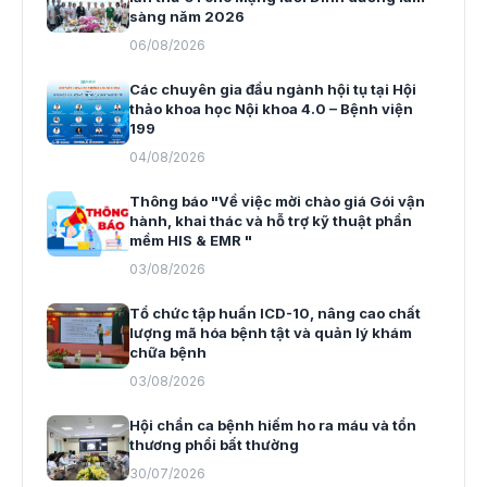
sàng năm 2026
06/08/2026
Các chuyên gia đầu ngành hội tụ tại Hội
thảo khoa học Nội khoa 4.0 – Bệnh viện
199
04/08/2026
Thông báo "Về việc mời chào giá Gói vận
hành, khai thác và hỗ trợ kỹ thuật phần
mềm HIS & EMR "
03/08/2026
Tổ chức tập huấn ICD-10, nâng cao chất
lượng mã hóa bệnh tật và quản lý khám
chữa bệnh
03/08/2026
Hội chẩn ca bệnh hiếm ho ra máu và tổn
thương phổi bất thường
30/07/2026