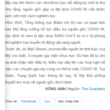
đây sau khi nhóm các nhà khoa học nổi tiếng ký một lá thư
cho rằng, nguồn gốc gây ra đại dịch COVID-19 cần được
xem xét một cách nghiêm túc.
Hôm 26/5, Tổng thống Joe Biden chỉ thị các cơ quan tình
báo Mỹ tăng cường nỗ lực điều tra nguồn gốc COVID-19,
xác định rõ xem là liệu virus SARS-CoV-2 bị rò rỉ từ phòng
thí nghiệm hay truyền từ động vật sang người.
Trước đó, tờ
Wall Street Journal
dẫn nguồn tin tình báo của
Mỹ cho biết, 3 chuyên gia Viện Virus học Vũ Hán đã bị ốm
và phải nhập viện điều trị. Điều này dấy lên các hoài nghi về
việc các chuyên gia này cũng có thể bị mắc COVID-19. Tuy
nhiên, Trung Quốc bác thông tin này, tố Mỹ thổi phồng
thuyết âm mưu về nguồn gốc dịch bệnh.
KÔNG ANH
(Nguồn:
The Guardian
)
Chia sẻ:
Facebook
Zalo
Sao chép link