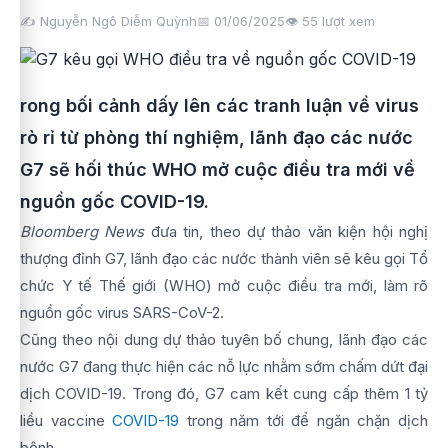
✍️ Nguyễn Ngô Diễm Quỳnh
📅 01/06/2025
👁️
55
lượt xem
rong bối cảnh dấy lên các tranh luận về virus
rò rỉ từ phòng thí nghiệm, lãnh đạo các nước
G7 sẽ hối thúc WHO mở cuộc điều tra mới về
nguồn gốc COVID-19.
Bloomberg News
đưa tin, theo dự thảo văn kiện hội nghị
thượng đỉnh G7, lãnh đạo các nước thành viên sẽ kêu gọi Tổ
chức Y tế Thế giới (WHO) mở cuộc điều tra mới, làm rõ
nguồn gốc virus SARS-CoV-2.
Cũng theo nội dung dự thảo tuyên bố chung, lãnh đạo các
nước G7 đang thực hiện các nỗ lực nhằm sớm chấm dứt đại
dịch COVID-19. Trong đó, G7 cam kết cung cấp thêm 1 tỷ
liều vaccine
COVID-19
trong năm tới để ngăn chặn dịch
bệnh.