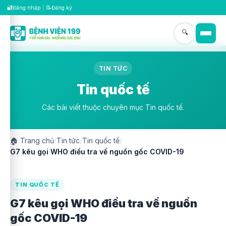
🔐
📝
Đăng nhập
|
Đăng ký
🔍
TIN TỨC
Tin quốc tế
Các bài viết thuộc chuyên mục Tin quốc tế.
🏠
Trang chủ
/
Tin tức
/
Tin quốc tế
/
G7 kêu gọi WHO điều tra về nguồn gốc COVID-19
TIN QUỐC TẾ
G7 kêu gọi WHO điều tra về nguồn
gốc COVID-19