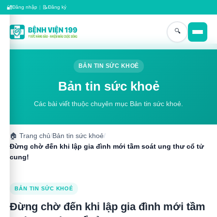
🔐
📝
Đăng nhập
|
Đăng ký
🔍
BẢN TIN SỨC KHOẺ
Bản tin sức khoẻ
Các bài viết thuộc chuyên mục Bản tin sức khoẻ.
🏠
Trang chủ
/
Bản tin sức khoẻ
/
Đừng chờ đến khi lập gia đình mới tầm soát ung thư cổ tử
cung!
BẢN TIN SỨC KHOẺ
Đừng chờ đến khi lập gia đình mới tầm