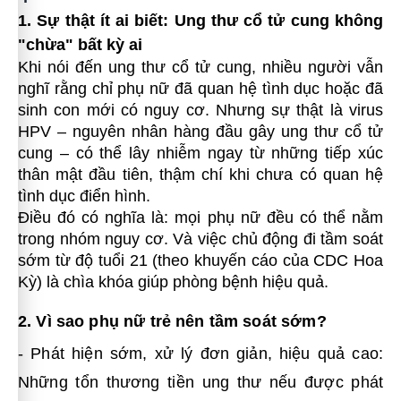
1. Sự thật ít ai biết: Ung thư cổ tử cung không
"chừa" bất kỳ ai
Khi nói đến ung thư cổ tử cung, nhiều người vẫn
nghĩ rằng chỉ phụ nữ đã quan hệ tình dục hoặc đã
sinh con mới có nguy cơ. Nhưng sự thật là virus
HPV – nguyên nhân hàng đầu gây ung thư cổ tử
cung – có thể lây nhiễm ngay từ những tiếp xúc
thân mật đầu tiên, thậm chí khi chưa có quan hệ
tình dục điển hình.
Điều đó có nghĩa là: mọi phụ nữ đều có thể nằm
trong nhóm nguy cơ. Và việc chủ động đi tầm soát
sớm từ độ tuổi 21 (theo khuyến cáo của CDC Hoa
Kỳ) là chìa khóa giúp phòng bệnh hiệu quả.
2. Vì sao phụ nữ trẻ nên tầm soát sớm?
- Phát hiện sớm, xử lý đơn giản, hiệu quả cao:
Những tổn thương tiền ung thư nếu được phát