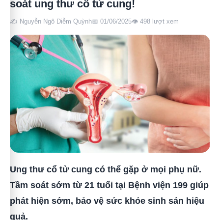
soát ung thư cổ tử cung!
✍️ Nguyễn Ngô Diễm Quỳnh
📅 01/06/2025
👁️
498
lượt xem
Ung thư cổ tử cung có thể gặp ở mọi phụ nữ.
Tầm soát sớm từ 21 tuổi tại Bệnh viện 199 giúp
phát hiện sớm, bảo vệ sức khỏe sinh sản hiệu
quả.