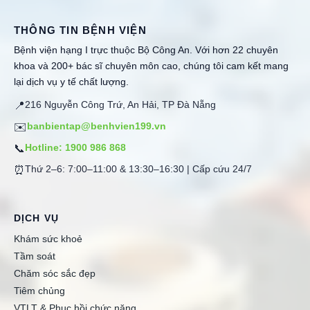
THÔNG TIN BỆNH VIỆN
Bệnh viện hạng I trực thuộc Bộ Công An. Với hơn 22 chuyên
khoa và 200+ bác sĩ chuyên môn cao, chúng tôi cam kết mang
lại dịch vụ y tế chất lượng.
216 Nguyễn Công Trứ, An Hải, TP Đà Nẵng
📍
banbientap@benhvien199.vn
✉️
Hotline: 1900 986 868
📞
Thứ 2–6: 7:00–11:00 & 13:30–16:30 | Cấp cứu 24/7
⏰
DỊCH VỤ
Khám sức khoẻ
Tầm soát
Chăm sóc sắc đẹp
Tiêm chủng
VTLT & Phục hồi chức năng