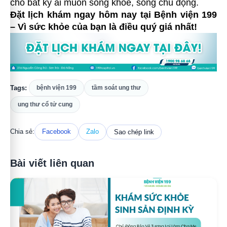
cho bất kỳ ai muốn sống khỏe, sống chủ động.
Đặt lịch khám ngay hôm nay tại Bệnh viện 199
– Vì sức khỏe của bạn là điều quý giá nhất!
Tags:
bệnh viện 199
tầm soát ung thư
ung thư cổ tử cung
Chia sẻ:
Facebook
Zalo
Sao chép link
Bài viết liên quan