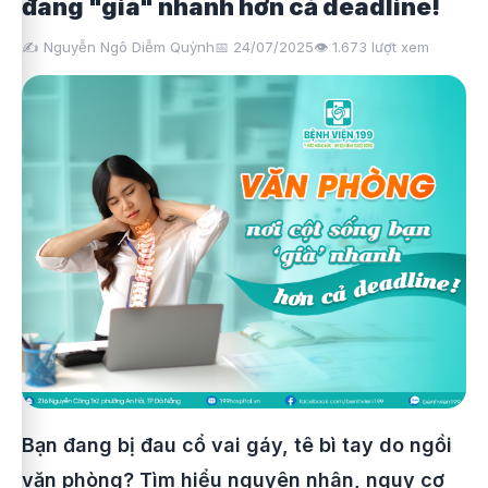
đang "già" nhanh hơn cả deadline!
✍️ Nguyễn Ngô Diễm Quỳnh
📅 24/07/2025
👁️
1.673
lượt xem
Bạn đang bị đau cổ vai gáy, tê bì tay do ngồi
văn phòng? Tìm hiểu nguyên nhân, nguy cơ