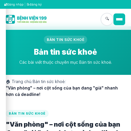
🔐
📝
Đăng nhập
|
Đăng ký
🔍
BẢN TIN SỨC KHOẺ
Bản tin sức khoẻ
Các bài viết thuộc chuyên mục Bản tin sức khoẻ.
🏠
Trang chủ
/
Bản tin sức khoẻ
/
"Văn phòng" – nơi cột sống của bạn đang "già" nhanh
hơn cả deadline!
BẢN TIN SỨC KHOẺ
"Văn phòng" – nơi cột sống của bạn