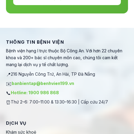
THÔNG TIN BỆNH VIỆN
Bệnh viện hạng I trực thuộc Bộ Công An. Với hơn 22 chuyên
khoa và 200+ bác sĩ chuyên môn cao, chúng tôi cam kết
mang lại dịch vụ y tế chất lượng.
📍
216 Nguyễn Công Trứ, An Hải, TP Đà Nẵng
✉️
banbientap@benhvien199.vn
📞
Hotline: 1900 986 868
⏰
Thứ 2–6: 7:00–11:00 & 13:30–16:30 | Cấp cứu 24/7
DỊCH VỤ
Khám sức khoẻ