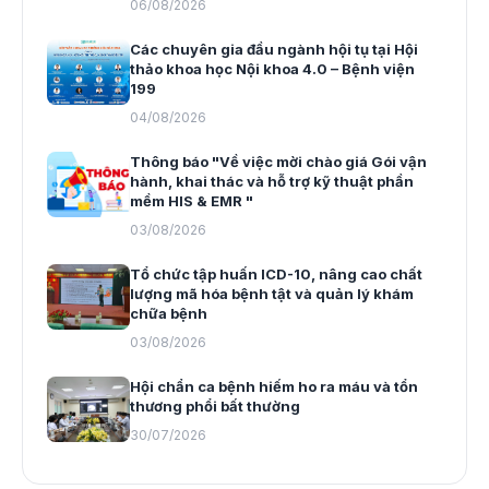
06/08/2026
Các chuyên gia đầu ngành hội tụ tại Hội
thảo khoa học Nội khoa 4.0 – Bệnh viện
199
04/08/2026
Thông báo "Về việc mời chào giá Gói vận
hành, khai thác và hỗ trợ kỹ thuật phần
mềm HIS & EMR "
03/08/2026
Tổ chức tập huấn ICD-10, nâng cao chất
lượng mã hóa bệnh tật và quản lý khám
chữa bệnh
03/08/2026
Hội chẩn ca bệnh hiếm ho ra máu và tổn
thương phổi bất thường
30/07/2026