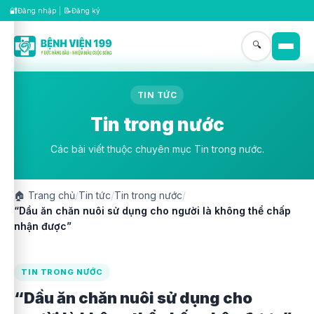
🔐
📝
Đăng nhập
|
Đăng ký
🔍
TIN TỨC
Tin trong nước
Các bài viết thuộc chuyên mục Tin trong nước.
🏠
Trang chủ
/
Tin tức
/
Tin trong nước
/
“Dầu ăn chăn nuôi sử dụng cho người là không thể chấp
nhận được”
TIN TRONG NƯỚC
“Dầu ăn chăn nuôi sử dụng cho