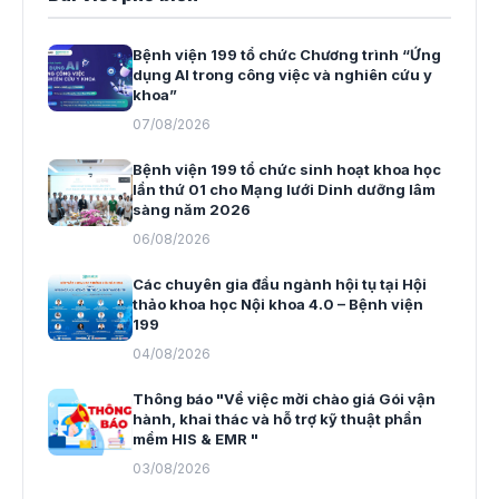
Bệnh viện 199 tổ chức Chương trình “Ứng
dụng AI trong công việc và nghiên cứu y
khoa”
07/08/2026
Bệnh viện 199 tổ chức sinh hoạt khoa học
lần thứ 01 cho Mạng lưới Dinh dưỡng lâm
sàng năm 2026
06/08/2026
Các chuyên gia đầu ngành hội tụ tại Hội
thảo khoa học Nội khoa 4.0 – Bệnh viện
199
04/08/2026
Thông báo "Về việc mời chào giá Gói vận
hành, khai thác và hỗ trợ kỹ thuật phần
mềm HIS & EMR "
03/08/2026