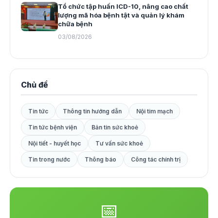
Tổ chức tập huấn ICD-10, nâng cao chất
lượng mã hóa bệnh tật và quản lý khám
chữa bệnh
03/08/2026
Chủ đề
Tin tức
Thông tin hướng dẫn
Nội tim mạch
Tin tức bệnh viện
Bản tin sức khoẻ
Nội tiết - huyết học
Tư vấn sức khoẻ
Tin trong nước
Thông báo
Công tác chính trị
📅