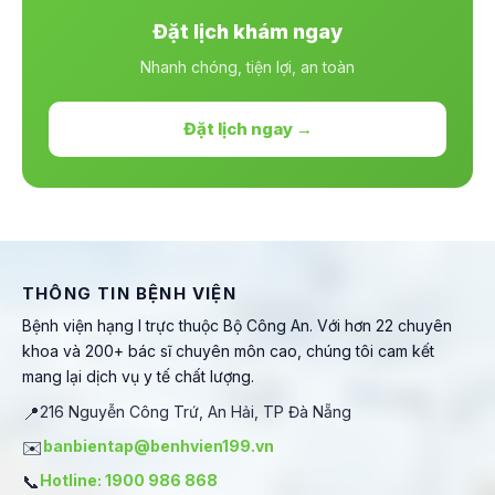
Đặt lịch khám ngay
Nhanh chóng, tiện lợi, an toàn
Đặt lịch ngay →
THÔNG TIN BỆNH VIỆN
Bệnh viện hạng I trực thuộc Bộ Công An. Với hơn 22 chuyên
khoa và 200+ bác sĩ chuyên môn cao, chúng tôi cam kết
mang lại dịch vụ y tế chất lượng.
📍
216 Nguyễn Công Trứ, An Hải, TP Đà Nẵng
✉️
banbientap@benhvien199.vn
📞
Hotline: 1900 986 868