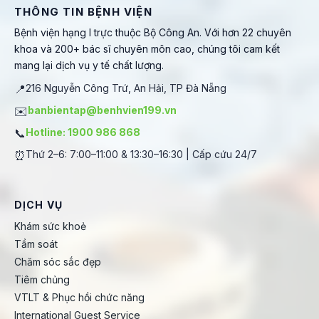
THÔNG TIN BỆNH VIỆN
Bệnh viện hạng I trực thuộc Bộ Công An. Với hơn 22 chuyên
khoa và 200+ bác sĩ chuyên môn cao, chúng tôi cam kết
mang lại dịch vụ y tế chất lượng.
📍
216 Nguyễn Công Trứ, An Hải, TP Đà Nẵng
✉️
banbientap@benhvien199.vn
📞
Hotline: 1900 986 868
⏰
Thứ 2–6: 7:00–11:00 & 13:30–16:30 | Cấp cứu 24/7
DỊCH VỤ
Khám sức khoẻ
Tầm soát
Chăm sóc sắc đẹp
Tiêm chủng
VTLT & Phục hồi chức năng
International Guest Service