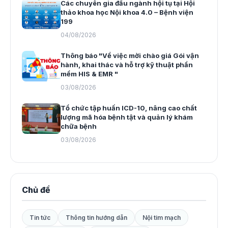
Các chuyên gia đầu ngành hội tụ tại Hội
thảo khoa học Nội khoa 4.0 – Bệnh viện
199
04/08/2026
Thông báo "Về việc mời chào giá Gói vận
hành, khai thác và hỗ trợ kỹ thuật phần
mềm HIS & EMR "
03/08/2026
Tổ chức tập huấn ICD-10, nâng cao chất
lượng mã hóa bệnh tật và quản lý khám
chữa bệnh
03/08/2026
Chủ đề
Tin tức
Thông tin hướng dẫn
Nội tim mạch